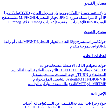
مصادر الفيديو
حول
استنساخ
سطح المكتب
وهمي
جهاز تسجيل الفيديو (DVR)
ملف
كاميرا
IP أو كاميرا شبكة
صورة JPEG
الجهاز المحلي
NDI
MJPEG
عش
متصفح
الويب
ONVIF
الإعدادات المتقدمة
إعدادات FFmpeg
فلاتر FFmpeg
مصادر الصوت
حول
كاميرا
استنساخ
iSpy الخادم
الجهاز المحلي
NDI
MP3
ملف أو رابط
URL
واصابي
موجة
متقدم
إعدادات الخادم
حول
عام
خوادم الذكاء الاصطناعي
سحابة
خوادم
FTP
التخطيطات
OAUTH
LDAP
الترخيص
العلامة البيضاء
الخادم
المحلي
خادم TURN
واجهة المستخدم
تسجيل
تسجيل
ONVIF
NDI
MQTT
Syslog
التشغيل المؤقت
خوادم
RTMP
الأمان
SMTP
التخزين
المستخدمين
إدارة الجلسة
الإجراءات
حول
الإجراءات المتاحة
الكشف عن التسكع
إضافة أحداث
مخصصة
مهام مخصصة
المهام المتاحة
استخدام العلامات