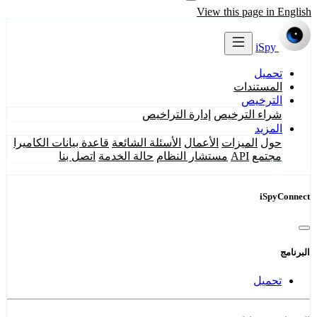
View this page in English
iSpy
تحميل
المستندات
الترخيص
شراء الترخيص
إدارة التراخيص
المزيد
حول
الميزات
الأعمال
الأسئلة الشائعة
قاعدة بيانات الكاميرا
مجتمع
API
مستشار النظام
حالة الخدمة
اتصل بنا
iSpyConnect
البرنامج
تحميل