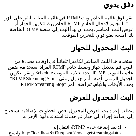
دفق يدوي
انقر فوق قائمة الخادم وبث RTMP في قائمة النظام. انقر على الزر
"..." المجاور لإدخال الخادم RTMP الخاص بك لتكوين الجهاز أو
عرض البث المباشر. يجب أن يبدأ البث إلى منصة RTMP الخاصة
بك. امنحه بضع ثوانٍ للتخزين المؤقت.
البث المجدول للجهاز
استخدم هذا للبث المباشر لكاميرا تلقائياً في أوقات محددة من
اليوم. قم بتعديل جهاز وضبط خادم RTMP المراد استخدامه ضمن
علامة التبويب RTMP. حدد علامة التبويب Schedule وانقر لتكوين
الجدول الزمني. أضف أمر جدول زمني "RTMP Streaming Start"
وحدد الأوقات والأيام. ثم أضف أمر "RTMP Streaming Stop".
البث المجدول للعرض
يتطلب إعداد بث العرض المجدول بعض الخطوات الإضافية. ستحتاج
إلى إضافة إجراء إلى جهاز ثم جدولة استدعاء لهذا الإجراء:
1: بعد إضافة خادم RTMP، انتقل إلى
http://localhost:8090/q.json?cmd=getstreamingstatus وانسخ