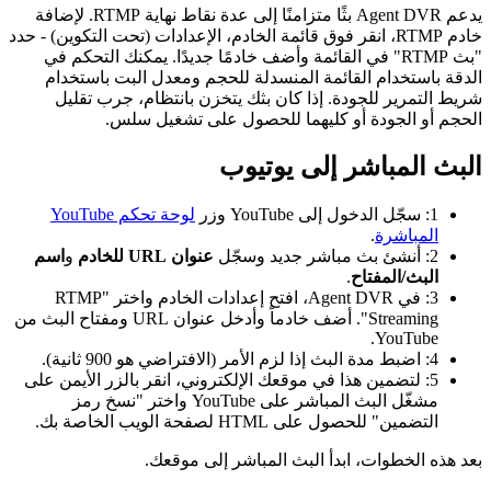
يدعم Agent DVR بثًا متزامنًا إلى عدة نقاط نهاية RTMP. لإضافة
خادم RTMP، انقر فوق قائمة الخادم، الإعدادات (تحت التكوين) - حدد
"بث RTMP" في القائمة وأضف خادمًا جديدًا. يمكنك التحكم في
الدقة باستخدام القائمة المنسدلة للحجم ومعدل البت باستخدام
شريط التمرير للجودة. إذا كان بثك يتخزن بانتظام، جرب تقليل
الحجم أو الجودة أو كليهما للحصول على تشغيل سلس.
البث المباشر إلى يوتيوب
1: سجّل الدخول إلى YouTube وزر
لوحة تحكم YouTube
المباشرة
.
2: أنشئ بث مباشر جديد وسجّل
عنوان URL للخادم
و
اسم
البث/المفتاح
.
3: في Agent DVR، افتح إعدادات الخادم واختر "RTMP
Streaming". أضف خادماً وأدخل عنوان URL ومفتاح البث من
YouTube.
4: اضبط مدة البث إذا لزم الأمر (الافتراضي هو 900 ثانية).
5: لتضمين هذا في موقعك الإلكتروني، انقر بالزر الأيمن على
مشغّل البث المباشر على YouTube واختر "نسخ رمز
التضمين" للحصول على HTML لصفحة الويب الخاصة بك.
بعد هذه الخطوات، ابدأ البث المباشر إلى موقعك.