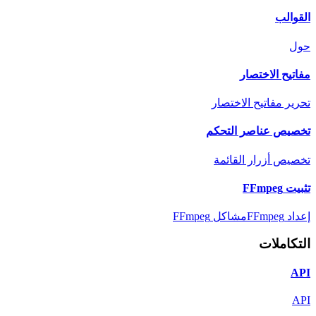
القوالب
حول
مفاتيح الاختصار
تحرير مفاتيح الاختصار
تخصيص عناصر التحكم
تخصيص أزرار القائمة
تثبيت FFmpeg
إعداد FFmpeg
مشاكل FFmpeg
التكاملات
API
API