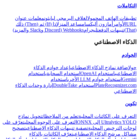
التكاملات
تطبيقات الهاتف المحمول
الغلاف البرمجي لبايثون
معلمات عنوان
URL
الأوامر
أمازون أليكسا
مساعد المنزل
إذا (If) ثم (Then) ذلك
(That)
تنبيهات الدفع
تليجرام
Webhooks (Discord وSlack والمزيد)
الذكاء الاصطناعي
الخوادم
حول
إضافة نماذج الذكاء الاصطناعي
إعداد خوادم الذكاء
الاصطناعي
باستخدام OpenAI
استخدام السحابة
باستخدام
Gemini
استخدام خوادم LLM الأخرى
استخدام
PlateRecognizer.com
استخدام DoubleTake
إدارة وحدات الذكاء
الاصطناعي
تكوين
التعرف على الكائنات المحلية
تعلم من الملاحظات
تحويل نماذج
Ultralytics YOLO إلى ONNX
التعرف على الوجوه المحلي
تعرّف على
لوحات الترخيص المحلية
تصفية تنبيهات الذكاء الاصطناعي
تصحيح
مشاكل مرشح الذكاء الاصطناعي
تعرّف الكائنات بالذكاء