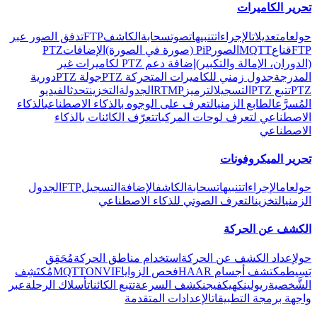
تحرير الكاميرات
حول
عام
تعديلات
الإجراءات
تنبيهات
صوت
سحابة
الكاشف
FTP
تدفق الصور عبر
FTP
قناع
MQTT
الصور
PiP (صورة في الصورة)
الإضافات
PTZ
(الدوران، الإمالة والتكبير)
إضافة دعم PTZ لكاميرات غير
المدرجة
جدول زمني للكاميرات المتحركة PTZ
جولة PTZ
دورية
PTZ
تتبع PTZ
التسجيل
الترميز
RTMP
الجدولة
التخزين
تحدث
الفيديو
المُسرَّع
الطابع الزمني
التعرف على الوجوه بالذكاء الاصطناعي
الذكاء
الاصطناعي لتعرف لوحات المركبات
تعرّف الكائنات بالذكاء
الاصطناعي
تحرير الميكروفونات
حول
عام
الإجراءات
تنبيهات
سحابة
الكاشف
الإضافة
التسجيل
FTP
الجدول
الزمني
التخزين
التعرف الصوتي للذكاء الاصطناعي
الكشف عن الحركة
حول
إعداد الكشف عن الحركة
استخدام مناطق الحركة
مُحَقِق
بَسِيط
مكتشف أجسام HAAR
فحص الزوايا
ONVIF
MQTT
مُكتَشِف
الشَّخصية
ريولينك
هيكفيجن
كشف السرعة
تتبع الكائنات
أسلاك الرحلة
عبر
واجهة برمجة التطبيقات
الإعدادات المتقدمة