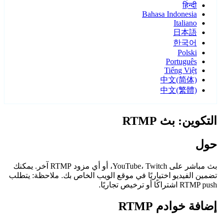
हिन्दी
Bahasa Indonesia
Italiano
日本語
한국어
Polski
Português
Tiếng Việt
中文(简体)
中文(繁體)
التكوين: بث RTMP
حول
بث مباشر على YouTube، Twitch، أو أي مزود RTMP آخر. يمكنك
تضمين الفيديو اختياريًا في موقع الويب الخاص بك. ملاحظة: يتطلب
RTMP push اشتراكًا أو ترخيص تجاريًا.
إضافة خوادم RTMP