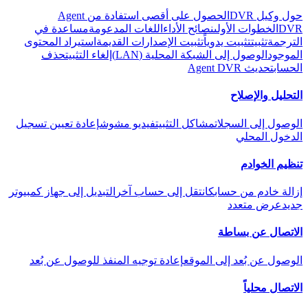
حول وكيل DVR
الحصول على أقصى استفادة من Agent
DVR
الخطوات الأولى
نصائح الأداء
اللغات المدعومة
مساعدة في
الترجمة
تثبيت
تثبيت يدوياً
تثبيت الإصدارات القديمة
استيراد المحتوى
الموجود
الوصول إلى الشبكة المحلية (LAN)
إلغاء التثبيت
حذف
الحساب
تحديث Agent DVR
التحليل والإصلاح
الوصول إلى السجلات
مشاكل التثبيت
فيديو مشوش
إعادة تعيين تسجيل
الدخول المحلي
تنظيم الخوادم
إزالة خادم من حسابك
انتقل إلى حساب آخر
التبديل إلى جهاز كمبيوتر
جديد
عرض متعدد
الاتصال عن بساطة
الوصول عن بُعد إلى الموقع
إعادة توجيه المنفذ للوصول عن بُعد
الاتصال محلياً