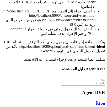
ident
لخادم RTMP الذي تريد استخدامه (باستثناء علامات
الاقتباس)
2: أضف إجراء إلى الجهاز مع If: None، then: Call URL، URL:
http://localhost:8090/q.json?cmd=start-rtmp-
ident
view&ident=
&ind=0 حيث ind هو فهرس العرض الذي
تريد بثه (من 0-8)
3: أضف إدخال جدول زمني في جدولة الجهاز لـ "Action:
Run" واختر الإجراء الذي أنشأته للتو.
يمكنك إضافة إجراء/إدخال جدول زمني آخر للتوقف باستخدام URL
ident
http://localhost:8090/q.json?cmd=stop-rtmp&ident=
. تأكد من
تفعيل الجدول الزمني في التبويب General.
يمكنك أيضاً استخدام curl لإجراء استدعاءات API هذه.
Agent DVR دليل المستخدم
Agent DVR
مرحبًا