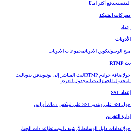
المتصفح
دفع أكثر أمانًا
محركات الشبكة
إعداد
الأذونات
منح الوصول
تكوين الأذونات
مجموعات الأذونات
بث RTMP
حول
إضافة خوادم RTMP
البث المباشر إلى يوتيوب
دفق يدوي
البث
المجدول للجهاز
البث المجدول للعرض
إعداد SSL
حول
SSL على ويندوز
SSL على لينكس / ماك أو إس
إدارة التخزين
حول
إعدادات دليل الوسائط
الأرشيف الوسائط
إعدادات الجهاز