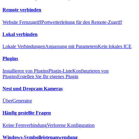
Remote verbinden
Website Fernzugriff
Portweiterleitung für den Remote-Zugriff
Lokal verbinden
Lokale Verbindungen
Anpassung mit Parametern
Kein lokales ICE
Plugins
Installieren von Plugins
Plugin-Liste
Konfigurieren von
Plugins
Erstellen Sie Ihr eigenes Plugin
Nest und Dropcam Kameras
Über
Generator
Häufig gestellte Fragen
Keine Fernverbindung
Verlorene Konfiguration
Windows-Symbolleistenanwendung