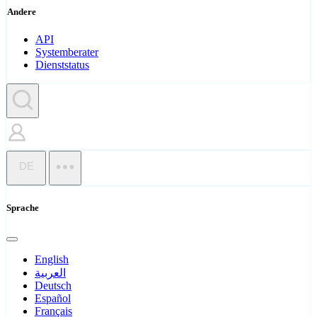
Andere
API
Systemberater
Dienststatus
DE
Sprache
English
العربية
Deutsch
Español
Français