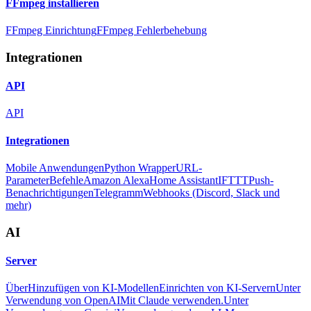
FFmpeg installieren
FFmpeg Einrichtung
FFmpeg Fehlerbehebung
Integrationen
API
API
Integrationen
Mobile Anwendungen
Python Wrapper
URL-
Parameter
Befehle
Amazon Alexa
Home Assistant
IFTTT
Push-
Benachrichtigungen
Telegramm
Webhooks (Discord, Slack und
mehr)
AI
Server
Über
Hinzufügen von KI-Modellen
Einrichten von KI-Servern
Unter
Verwendung von OpenAI
Mit Claude verwenden.
Unter