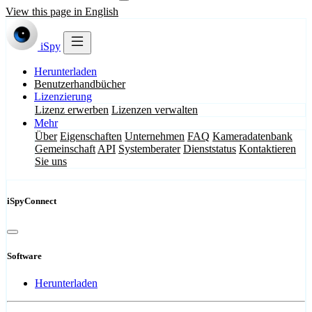
View this page in English
iSpy
Herunterladen
Benutzerhandbücher
Lizenzierung
Lizenz erwerben
Lizenzen verwalten
Mehr
Über
Eigenschaften
Unternehmen
FAQ
Kameradatenbank
Gemeinschaft
API
Systemberater
Dienststatus
Kontaktieren
Sie uns
iSpyConnect
Software
Herunterladen