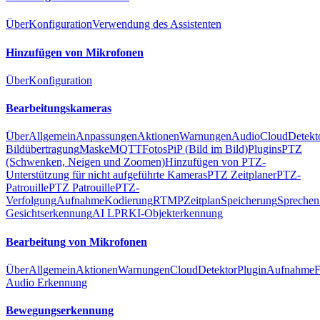
Über
Konfiguration
Verwendung des Assistenten
Hinzufügen von Mikrofonen
Über
Konfiguration
Bearbeitungskameras
Über
Allgemein
Anpassungen
Aktionen
Warnungen
Audio
Cloud
Detekt
Bildübertragung
Maske
MQTT
Fotos
PiP (Bild im Bild)
Plugins
PTZ
(Schwenken, Neigen und Zoomen)
Hinzufügen von PTZ-
Unterstützung für nicht aufgeführte Kameras
PTZ Zeitplaner
PTZ-
Patrouille
PTZ Patrouille
PTZ-
Verfolgung
Aufnahme
Kodierung
RTMP
Zeitplan
Speicherung
Sprechen
Gesichtserkennung
AI LPR
KI-Objekterkennung
Bearbeitung von Mikrofonen
Über
Allgemein
Aktionen
Warnungen
Cloud
Detektor
Plugin
Aufnahme
Audio Erkennung
Bewegungserkennung