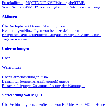
Protokollierung
MQTT
NDI
ONVIF
Wiedergabe
RTMP-
Server
Sicherheit
SMTP
Speicherung
Benutzer
Sitzungsverwaltung
Aktionen
Über
Verfügbare Aktionen
Erkennung von
Herumlungern
Hinzufügen von benutzerdefinierten
Ereignissen
Benutzerdefinierte Aufgaben
Verfügbare Aufgaben
Mit
Tags verwenden.
Untersuchungen
Über
Warnungen
Über
Alarmeinstellungen
Push-
Benachrichtigungen
Alarmfilterung
Manuelle
Benachrichtigungen
Zusammenfassung der Warnungen
Verwendung von MQTT
Über
Verbindung herstellen
Senden von Befehlen
Auto MQTT
Home