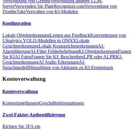
Verwendung von Gemini
Verwendung anderer LLM-
Server
Verwenden Sie PlateRecognizer.com
Verwendung von
DoubleTake
Verwalten von KI-Modulen
Konfiguration
Lokale Objekterkennung
Lernen aus Feedback
Konvertierung von
Ultralytics YOLO-Modellen in ONNX
Lokale
Gesichtserkennung
Lokale Kennzeichenerkennung
AI-
Alarmfilterung
AI-Filter Fehlerbehebung
KI-Objekterkennung
Fragen
Sie KI
AI Fotos
Fragen Sie KI: Beschreiben
LPR oder ALPR
KI-
Gesichtserkennung
AI Audio Erkennung
AI-
Sprachmodell
Hinzufügen von Aktionen zu KI-Ereignissen
Kontoverwaltung
Kontoverwaltung
Kontoeinstellungen
Geschäftsinformationen
Zwei-Faktor-Authentifizierung
Richten Sie 2FA ein