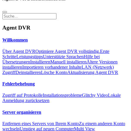
Agent DVR
Willkommen
Über Agent DVR
Optimiere Agent DVR vollständig.
Erste
Schritte
Leistungstipps
Unterstützte Sprachen
Hilfe bei
Übersetzungen
Installieren
Manuell installieren
Ältere Versionen
installieren
Importieren vorhandener Inhalte
LAN (Netzwerk)
Zugriff
Deinstallieren
Lösche Konto
Aktualisierung Agent DVR
Fehlerbehebung
Zugriff auf Protokolle
Installationsprobleme
Glitchy Video
Lokale
Anmeldung zurücksetzen
Server organisieren
Entfernen eines Servers von Ihrem Konto
Zu einem anderen Konto
wechseln
Umstieg auf neuen Computer
Multi View