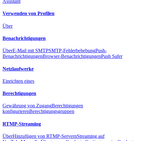
Assistant
Verwenden von Profilen
Über
Benachrichtigungen
Über
E-Mail mit SMTP
SMTP-Fehlerbehebung
Push-
Benachrichtigungen
Browser-Benachrichtigungen
Push Safer
Netzlaufwerke
Einrichten eines
Berechtigungen
Gewährung von Zugang
Berechtigungen
konfigurieren
Berechtigungsgruppen
RTMP-Streaming
Über
Hinzufügen von RTMP-Servern
Streaming auf