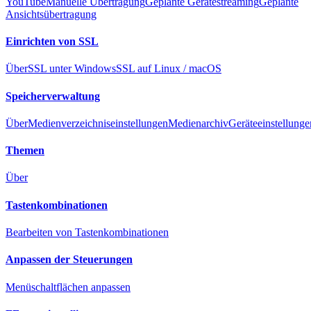
YouTube
Manuelle Übertragung
Geplante Gerätestreaming
Geplante
Ansichtsübertragung
Einrichten von SSL
Über
SSL unter Windows
SSL auf Linux / macOS
Speicherverwaltung
Über
Medienverzeichniseinstellungen
Medienarchiv
Geräteeinstellunge
Themen
Über
Tastenkombinationen
Bearbeiten von Tastenkombinationen
Anpassen der Steuerungen
Menüschaltflächen anpassen