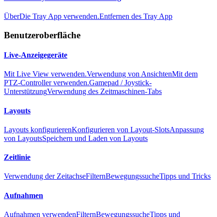
Über
Die Tray App verwenden.
Entfernen des Tray App
Benutzeroberfläche
Live-Anzeigegeräte
Mit Live View verwenden.
Verwendung von Ansichten
Mit dem
PTZ-Controller verwenden.
Gamepad / Joystick-
Unterstützung
Verwendung des Zeitmaschinen-Tabs
Layouts
Layouts konfigurieren
Konfigurieren von Layout-Slots
Anpassung
von Layouts
Speichern und Laden von Layouts
Zeitlinie
Verwendung der Zeitachse
Filtern
Bewegungssuche
Tipps und Tricks
Aufnahmen
Aufnahmen verwenden
Filtern
Bewegungssuche
Tipps und