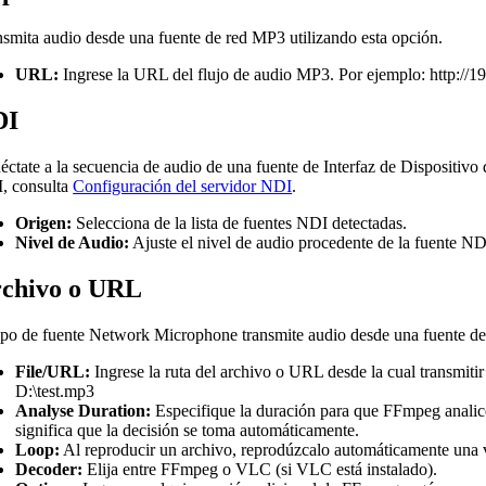
nsmita audio desde una fuente de red MP3 utilizando esta opción.
URL:
Ingrese la URL del flujo de audio MP3. Por ejemplo: http://1
DI
ctate a la secuencia de audio de una fuente de Interfaz de Dispositivo
, consulta
Configuración del servidor NDI
.
Origen:
Selecciona de la lista de fuentes NDI detectadas.
Nivel de Audio:
Ajuste el nivel de audio procedente de la fuente ND
chivo o URL
ipo de fuente Network Microphone transmite audio desde una fuente de 
File/URL:
Ingrese la ruta del archivo o URL desde la cual transmiti
D:\test.mp3
Analyse Duration:
Especifique la duración para que FFmpeg analice 
significa que la decisión se toma automáticamente.
Loop:
Al reproducir un archivo, reprodúzcalo automáticamente una ve
Decoder:
Elija entre FFmpeg o VLC (si VLC está instalado).