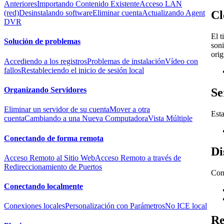
Anteriores
Importando Contenido Existente
Acceso LAN
Cl
(red)
Desinstalando software
Eliminar cuenta
Actualizando Agent
DVR
El t
Solución de problemas
soni
orig
Accediendo a los registros
Problemas de instalación
Vídeo con
fallos
Restableciendo el inicio de sesión local
Organizando Servidores
Se
Eliminar un servidor de su cuenta
Mover a otra
Esta
cuenta
Cambiando a una Nueva Computadora
Vista Múltiple
Conectando de forma remota
Di
Acceso Remoto al Sitio Web
Acceso Remoto a través de
Redireccionamiento de Puertos
Con
Conectando localmente
Conexiones locales
Personalización con Parámetros
No ICE local
Re