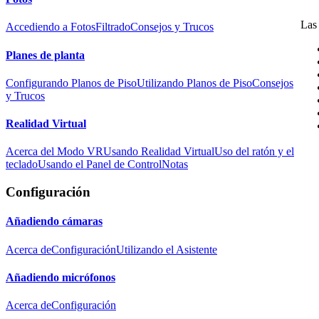
Las 
Accediendo a Fotos
Filtrado
Consejos y Trucos
Planes de planta
Configurando Planos de Piso
Utilizando Planos de Piso
Consejos
y Trucos
Realidad Virtual
Acerca del Modo VR
Usando Realidad Virtual
Uso del ratón y el
teclado
Usando el Panel de Control
Notas
Configuración
Añadiendo cámaras
Acerca de
Configuración
Utilizando el Asistente
Añadiendo micrófonos
Acerca de
Configuración