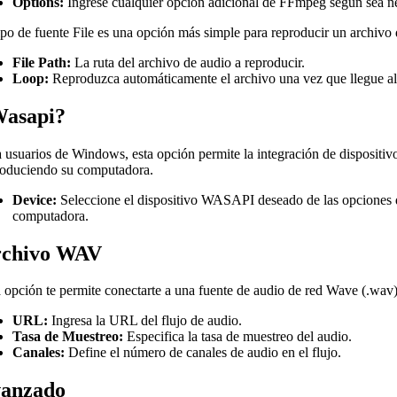
Options:
Ingrese cualquier opción adicional de FFmpeg según sea ne
ipo de fuente File es una opción más simple para reproducir un archivo 
File Path:
La ruta del archivo de audio a reproducir.
Loop:
Reproduzca automáticamente el archivo una vez que llegue al 
asapi?
 usuarios de Windows, esta opción permite la integración de dispositi
roduciendo su computadora.
Device:
Seleccione el dispositivo WASAPI deseado de las opciones di
computadora.
chivo WAV
 opción te permite conectarte a una fuente de audio de red Wave (.wav)
URL:
Ingresa la URL del flujo de audio.
Tasa de Muestreo:
Especifica la tasa de muestreo del audio.
Canales:
Define el número de canales de audio en el flujo.
anzado