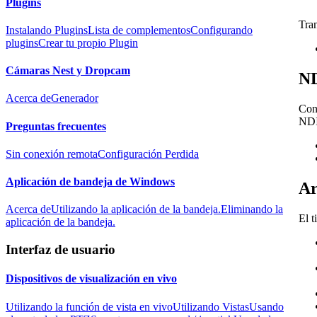
Plugins
Tra
Instalando Plugins
Lista de complementos
Configurando
plugins
Crear tu propio Plugin
Cámaras Nest y Dropcam
N
Acerca de
Generador
Coné
NDI
Preguntas frecuentes
Sin conexión remota
Configuración Perdida
Aplicación de bandeja de Windows
Ar
Acerca de
Utilizando la aplicación de la bandeja.
Eliminando la
El t
aplicación de la bandeja.
Interfaz de usuario
Dispositivos de visualización en vivo
Utilizando la función de vista en vivo
Utilizando Vistas
Usando