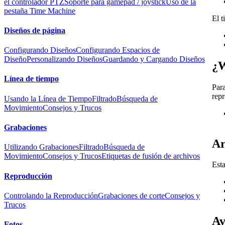
el controlador PTZ
Soporte para gamepad / joystick
Uso de la
pestaña Time Machine
El t
Diseños de página
Configurando Diseños
Configurando Espacios de
Diseño
Personalizando Diseños
Guardando y Cargando Diseños
¿W
Línea de tiempo
Para
rep
Usando la Línea de Tiempo
Filtrado
Búsqueda de
Movimiento
Consejos y Trucos
Grabaciones
Ar
Utilizando Grabaciones
Filtrado
Búsqueda de
Movimiento
Consejos y Trucos
Etiquetas de fusión de archivos
Esta
Reproducción
Controlando la Reproducción
Grabaciones de corte
Consejos y
Trucos
Av
Fotos