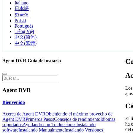
Italiano
日本語
한국어
Polski
Português
Tiếng Việt
中文(简体)
中文(繁體)
Co
Agent DVR Guía del usuario
Ac
Los 
Agent DVR
aju
Bienvenido
C
Acerca de Agent DVR
Obteniendo el máximo provecho de
El t
Agent DVR
Primeros Pasos
Consejos de rendimiento
Idiomas
ha c
soportados
Ayudando con Traducciones
Instalando
del
software
Instalando Manualmente
Instalando Versiones