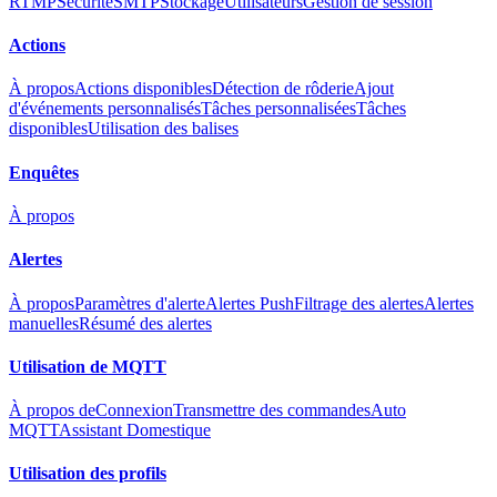
RTMP
Sécurité
SMTP
Stockage
Utilisateurs
Gestion de session
Actions
À propos
Actions disponibles
Détection de rôderie
Ajout
d'événements personnalisés
Tâches personnalisées
Tâches
disponibles
Utilisation des balises
Enquêtes
À propos
Alertes
À propos
Paramètres d'alerte
Alertes Push
Filtrage des alertes
Alertes
manuelles
Résumé des alertes
Utilisation de MQTT
À propos de
Connexion
Transmettre des commandes
Auto
MQTT
Assistant Domestique
Utilisation des profils