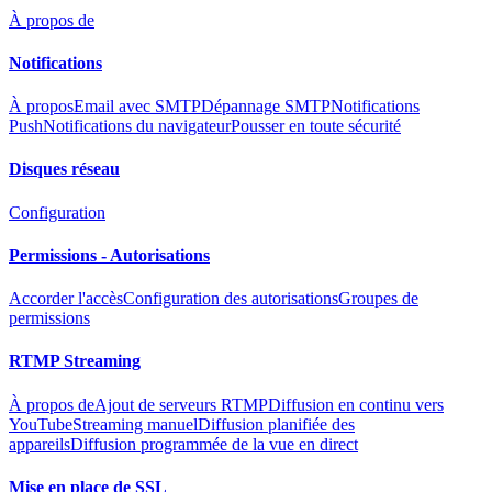
À propos de
Notifications
À propos
Email avec SMTP
Dépannage SMTP
Notifications
Push
Notifications du navigateur
Pousser en toute sécurité
Disques réseau
Configuration
Permissions - Autorisations
Accorder l'accès
Configuration des autorisations
Groupes de
permissions
RTMP Streaming
À propos de
Ajout de serveurs RTMP
Diffusion en continu vers
YouTube
Streaming manuel
Diffusion planifiée des
appareils
Diffusion programmée de la vue en direct
Mise en place de SSL