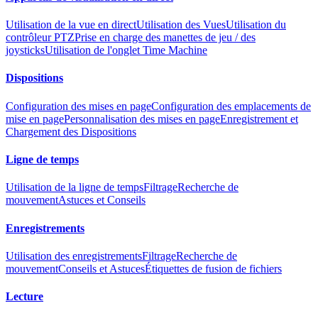
Utilisation de la vue en direct
Utilisation des Vues
Utilisation du
contrôleur PTZ
Prise en charge des manettes de jeu / des
joysticks
Utilisation de l'onglet Time Machine
Dispositions
Configuration des mises en page
Configuration des emplacements de
mise en page
Personnalisation des mises en page
Enregistrement et
Chargement des Dispositions
Ligne de temps
Utilisation de la ligne de temps
Filtrage
Recherche de
mouvement
Astuces et Conseils
Enregistrements
Utilisation des enregistrements
Filtrage
Recherche de
mouvement
Conseils et Astuces
Étiquettes de fusion de fichiers
Lecture