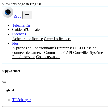
View this page in English
iSpy
Télécharger
Guides d'Utilisateur
Licences
Acheter une licence
Gérer les licences
Plus
À propos de
Fonctionnalités
Entreprises
FAQ
Base de
données de caméras
Communauté
API
Conseiller Système
État du service
Contactez-nous
iSpyConnect
Logiciel
Télécharger