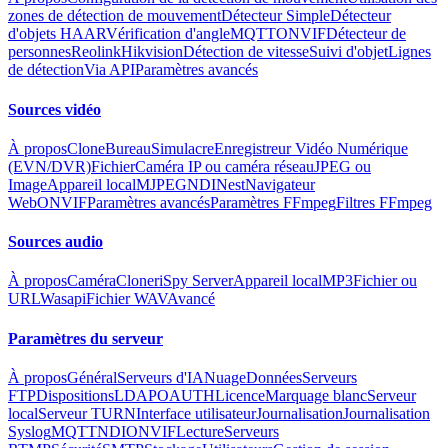
zones de détection de mouvement
Détecteur Simple
Détecteur
d'objets HAAR
Vérification d'angle
MQTT
ONVIF
Détecteur de
personnes
Reolink
Hikvision
Détection de vitesse
Suivi d'objet
Lignes
de détection
Via API
Paramètres avancés
Sources vidéo
À propos
Clone
Bureau
Simulacre
Enregistreur Vidéo Numérique
(EVN/DVR)
Fichier
Caméra IP ou caméra réseau
JPEG ou
Image
Appareil local
MJPEG
NDI
Nest
Navigateur
Web
ONVIF
Paramètres avancés
Paramètres FFmpeg
Filtres FFmpeg
Sources audio
À propos
Caméra
Cloner
iSpy Server
Appareil local
MP3
Fichier ou
URL
Wasapi
Fichier WAV
Avancé
Paramètres du serveur
À propos
Général
Serveurs d'IA
Nuage
Données
Serveurs
FTP
Dispositions
LDAP
OAUTH
Licence
Marquage blanc
Serveur
local
Serveur TURN
Interface utilisateur
Journalisation
Journalisation
Syslog
MQTT
NDI
ONVIF
Lecture
Serveurs