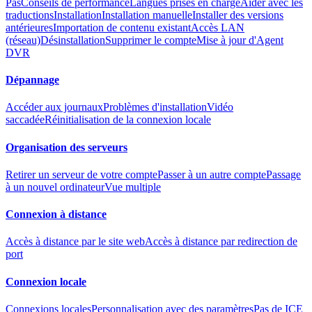
Pas
Conseils de performance
Langues prises en charge
Aider avec les
traductions
Installation
Installation manuelle
Installer des versions
antérieures
Importation de contenu existant
Accès LAN
(réseau)
Désinstallation
Supprimer le compte
Mise à jour d'Agent
DVR
Dépannage
Accéder aux journaux
Problèmes d'installation
Vidéo
saccadée
Réinitialisation de la connexion locale
Organisation des serveurs
Retirer un serveur de votre compte
Passer à un autre compte
Passage
à un nouvel ordinateur
Vue multiple
Connexion à distance
Accès à distance par le site web
Accès à distance par redirection de
port
Connexion locale
Connexions locales
Personnalisation avec des paramètres
Pas de ICE