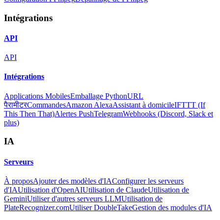
Intégrations
API
API
Intégrations
Applications Mobiles
Emballage Python
URL
पैरामीटर
Commandes
Amazon Alexa
Assistant à domicile
IFTTT (If
This Then That)
Alertes Push
Telegram
Webhooks (Discord, Slack et
plus)
IA
Serveurs
À propos
Ajouter des modèles d'IA
Configurer les serveurs
d'IA
Utilisation d'OpenAI
Utilisation de Claude
Utilisation de
Gemini
Utiliser d'autres serveurs LLM
Utilisation de
PlateRecognizer.com
Utiliser DoubleTake
Gestion des modules d'IA