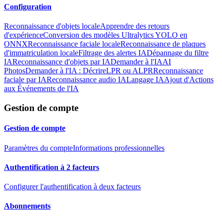
Configuration
Reconnaissance d'objets locale
Apprendre des retours
d'expérience
Conversion des modèles Ultralytics YOLO en
ONNX
Reconnaissance faciale locale
Reconnaissance de plaques
d'immatriculation locale
Filtrage des alertes IA
Dépannage du filtre
IA
Reconnaissance d'objets par IA
Demander à l'IA
AI
Photos
Demander à l'IA : Décrire
LPR ou ALPR
Reconnaissance
faciale par IA
Reconnaissance audio IA
Langage IA
Ajout d'Actions
aux Événements de l'IA
Gestion de compte
Gestion de compte
Paramètres du compte
Informations professionnelles
Authentification à 2 facteurs
Configurer l'authentification à deux facteurs
Abonnements