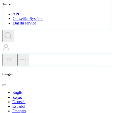
Autre
API
Conseiller Système
État du service
FR
Langue
English
العربية
Deutsch
Español
Français