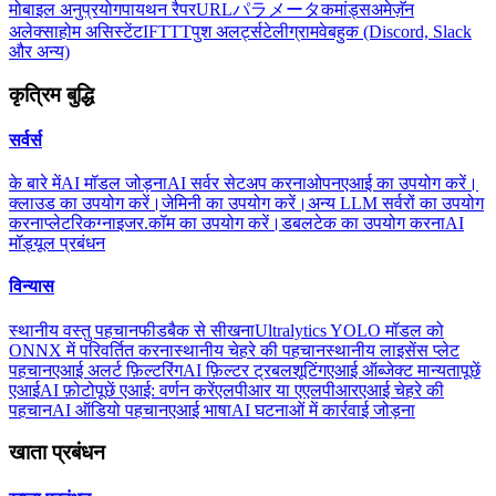
मोबाइल अनुप्रयोग
पायथन रैपर
URLパラメータ
कमांड्स
अमेज़ॅन
अलेक्सा
होम असिस्टेंट
IFTTT
पुश अलर्ट्स
टेलीग्राम
वेबहुक (Discord, Slack
और अन्य)
कृत्रिम बुद्धि
सर्वर्स
के बारे में
AI मॉडल जोड़ना
AI सर्वर सेटअप करना
ओपनएआई का उपयोग करें।
क्लाउड का उपयोग करें।
जेमिनी का उपयोग करें।
अन्य LLM सर्वरों का उपयोग
करना
प्लेटरिकग्नाइजर.कॉम का उपयोग करें।
डबलटेक का उपयोग करना
AI
मॉड्यूल प्रबंधन
विन्यास
स्थानीय वस्तु पहचान
फीडबैक से सीखना
Ultralytics YOLO मॉडल को
ONNX में परिवर्तित करना
स्थानीय चेहरे की पहचान
स्थानीय लाइसेंस प्लेट
पहचान
एआई अलर्ट फ़िल्टरिंग
AI फ़िल्टर ट्रबलशूटिंग
एआई ऑब्जेक्ट मान्यता
पूछें
एआई
AI फ़ोटो
पूछें एआई: वर्णन करें
एलपीआर या एएलपीआर
एआई चेहरे की
पहचान
AI ऑडियो पहचान
एआई भाषा
AI घटनाओं में कार्रवाई जोड़ना
खाता प्रबंधन