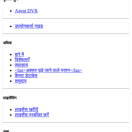
Agent DVR
उपयोगकर्ता गाइड
अधिक
बारे में
विशेषताएँ
व्यवसाय
<faq>अक्सर पूछे जाने वाले प्रश्न</faq>
कैमरा डेटाबेस
समुदाय
लाइसेंसिंग
लाइसेंस खरीदें
लाइसेंस प्रबंधित करें
अन्य