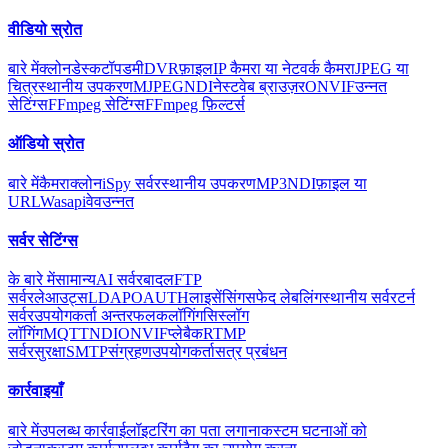
वीडियो स्रोत
बारे में
क्लोन
डेस्कटॉप
डमी
DVR
फ़ाइल
IP कैमरा या नेटवर्क कैमरा
JPEG या
चित्र
स्थानीय उपकरण
MJPEG
NDI
नेस्ट
वेब ब्राउज़र
ONVIF
उन्नत
सेटिंग्स
FFmpeg सेटिंग्स
FFmpeg फ़िल्टर्स
ऑडियो स्रोत
बारे में
कैमरा
क्लोन
iSpy सर्वर
स्थानीय उपकरण
MP3
NDI
फ़ाइल या
URL
Wasapi
वेव
उन्नत
सर्वर सेटिंग्स
के बारे में
सामान्य
AI सर्वर
बादल
FTP
सर्वर
लेआउट्स
LDAP
OAUTH
लाइसेंसिंग
सफेद लेबलिंग
स्थानीय सर्वर
टर्न
सर्वर
उपयोगकर्ता अन्तरफलक
लॉगिंग
सिस्लॉग
लॉगिंग
MQTT
NDI
ONVIF
प्लेबैक
RTMP
सर्वर
सुरक्षा
SMTP
संग्रहण
उपयोगकर्ता
सत्र प्रबंधन
कार्रवाइयाँ
बारे में
उपलब्ध कार्रवाई
लॉइटरिंग का पता लगाना
कस्टम घटनाओं को