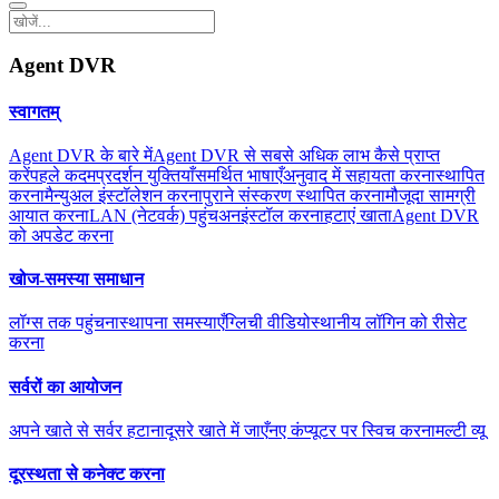
Agent DVR
स्वागतम्
Agent DVR के बारे में
Agent DVR से सबसे अधिक लाभ कैसे प्राप्त
करें
पहले कदम
प्रदर्शन युक्तियाँ
समर्थित भाषाएँ
अनुवाद में सहायता करना
स्थापित
करना
मैन्युअल इंस्टॉलेशन करना
पुराने संस्करण स्थापित करना
मौजूदा सामग्री
आयात करना
LAN (नेटवर्क) पहुंच
अनइंस्टॉल करना
हटाएं खाता
Agent DVR
को अपडेट करना
खोज-समस्या समाधान
लॉग्स तक पहुंचना
स्थापना समस्याएँ
ग्लिची वीडियो
स्थानीय लॉगिन को रीसेट
करना
सर्वरों का आयोजन
अपने खाते से सर्वर हटाना
दूसरे खाते में जाएँ
नए कंप्यूटर पर स्विच करना
मल्टी व्यू
दूरस्थता से कनेक्ट करना