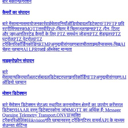
बारे में
कॉन्फ़िगरेशन
कैमरों का संपादन
बारे में
सामान्य
समायोजन
कार्रवाई
चेतावनियाँ
ऑडियो
बादल
डिटेक्टर
FTP
FTP छवि
स्ट्रीमिंग
मास्क
MQTT
तस्वीरें
PiP (चित्र में चित्र)
प्लगइन्स
PTZ (पैन, टिल्ट
और जूम)
अनलिस्टेड कैमरों के लिए PTZ समर्थन जोड़ना
PTZ शेड्यूलर
PTZ
पट्रोल
PTZ पेट्रोल
PTZ
ट्रैकिंग
रिकॉर्डिंग
कोडिंग
RTMP
अनुसूची
संग्रहण
बातचीत
ताइमलैप्स
समय-चिह्न
AI
चेहरा पहचान
AI LPR
एआई ऑब्जेक्ट मान्यता
माइक्रोफ़ोन संपादन
बारे
में
सामान्य
क्रियाएँ
अलर्ट्स
बादल
डिटेक्टर
प्लगइन
रिकॉर्डिंग
FTP
अनुसूची
संग्रहण
AI
ऑडियो पहचान
मोशन डिटेक्शन
बारे में
मोशन डिटेक्शन सेटअप स्थापित करना
मोशन क्षेत्रों का उपयोग करें
सरल
डिटेक्टर
HAAR वस्तु डिटेक्टर
कोना जांच
MQTT का अर्थिक हैं: Message
Queuing Telemetry Transport.
ONVIF
व्यक्ति
ट्रैकर
रिओलिंक
Hikvision
गति पहचान
वस्तु ट्रैकिंग
ट्रिप वायर्स
API के माध्यम
से
उन्नत सेटिंग्स