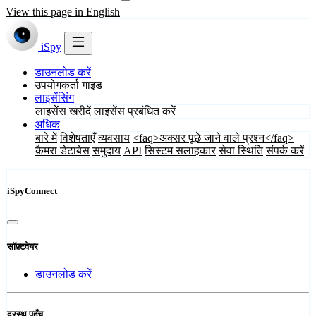
View this page in English
iSpy
डाउनलोड करें
उपयोगकर्ता गाइड
लाइसेंसिंग
लाइसेंस खरीदें
लाइसेंस प्रबंधित करें
अधिक
बारे में
विशेषताएँ
व्यवसाय
<faq>अक्सर पूछे जाने वाले प्रश्न</faq>
कैमरा डेटाबेस
समुदाय
API
सिस्टम सलाहकार
सेवा स्थिति
संपर्क करें
iSpyConnect
सॉफ़्टवेयर
डाउनलोड करें
दूरस्थ पहुँच