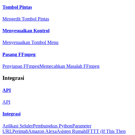
Tombol Pintas
Mengedit Tombol Pintas
Menyesuaikan Kontrol
Menyesuaikan Tombol Menu
Pasang FFmpeg
Penyiapan FFmpeg
Memecahkan Masalah FFmpeg
Integrasi
API
API
Integrasi
Aplikasi Seluler
Pembungkus Python
Parameter
URL
Perintah
Amazon Alexa
Asisten Rumah
IFTTT (If This Then