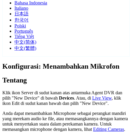
Bahasa Indonesia
Italiano
日本語
한국어
Polski
Português
Tiếng Việt
中文(简体)
中文(繁體)
Konfigurasi: Menambahkan Mikrofon
Tentang
Klik ikon Server
di sudut kanan atas antarmuka Agent DVR dan
pilih "New Device" di bawah
Devices
. Atau, di
Live View
, klik
ikon Edit
di sudut kanan bawah dan pilih "New Device".
Anda dapat menambahkan Microphone sebagai perangkat mandiri
yang merekam audio ke file, atau memasangkannya dengan kamera
untuk menyertakan suara dalam perekaman kamera. Untuk
memasangkan microphone dengan kamera, lihat
Editing Cameras
.