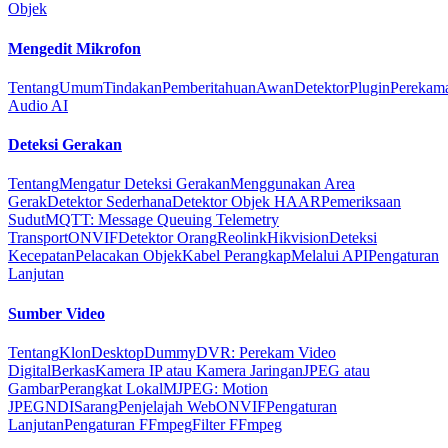
Objek
Mengedit Mikrofon
Tentang
Umum
Tindakan
Pemberitahuan
Awan
Detektor
Plugin
Perekam
Audio AI
Deteksi Gerakan
Tentang
Mengatur Deteksi Gerakan
Menggunakan Area
Gerak
Detektor Sederhana
Detektor Objek HAAR
Pemeriksaan
Sudut
MQTT: Message Queuing Telemetry
Transport
ONVIF
Detektor Orang
Reolink
Hikvision
Deteksi
Kecepatan
Pelacakan Objek
Kabel Perangkap
Melalui API
Pengaturan
Lanjutan
Sumber Video
Tentang
Klon
Desktop
Dummy
DVR: Perekam Video
Digital
Berkas
Kamera IP atau Kamera Jaringan
JPEG atau
Gambar
Perangkat Lokal
MJPEG: Motion
JPEG
NDI
Sarang
Penjelajah Web
ONVIF
Pengaturan
Lanjutan
Pengaturan FFmpeg
Filter FFmpeg