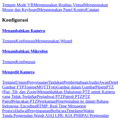
Tentang Mode VR
Menggunakan Realitas Virtual
Menggunakan
Mouse dan Keyboard
Menggunakan Panel Kontrol
Catatan
Konfigurasi
Menambahkan Kamera
Tentang
Konfigurasi
Menggunakan Wizard
Menambahkan Mikrofon
Tentang
Konfigurasi
Mengedit Kamera
Tentang
Umum
Penyesuaian
Tindakan
Pemberitahuan
Audio
Awan
Detek
Gambar FTP
Topeng
MQTT
Foto
Gambar dalam Gambar
Plugin
PTZ
(Pan, Tilt, dan Zoom)
Menambahkan Dukungan PTZ untuk Kamera
yang Tidak Terdaftar
Penjadwal PTZ
Patroli PTZ
PTZ
Patrol
Pelacakan PTZ
Perekaman
Penerjemahan ke dalam Bahasa
Indonesia: Encoding
RTMP: Real Time Messaging
Protocol
Jadwal
Penyimpanan
Berbicara
Timelapse
Waktu
Tanda.
Pengenalan Wajah AI
AI LPR: KIA PNBP
AI Pengenalan