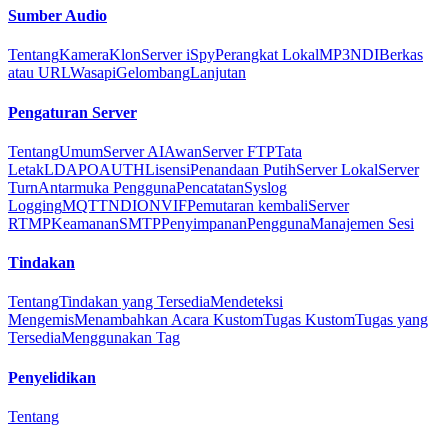
Sumber Audio
Tentang
Kamera
Klon
Server iSpy
Perangkat Lokal
MP3
NDI
Berkas
atau URL
Wasapi
Gelombang
Lanjutan
Pengaturan Server
Tentang
Umum
Server AI
Awan
Server FTP
Tata
Letak
LDAP
OAUTH
Lisensi
Penandaan Putih
Server Lokal
Server
Turn
Antarmuka Pengguna
Pencatatan
Syslog
Logging
MQTT
NDI
ONVIF
Pemutaran kembali
Server
RTMP
Keamanan
SMTP
Penyimpanan
Pengguna
Manajemen Sesi
Tindakan
Tentang
Tindakan yang Tersedia
Mendeteksi
Mengemis
Menambahkan Acara Kustom
Tugas Kustom
Tugas yang
Tersedia
Menggunakan Tag
Penyelidikan
Tentang