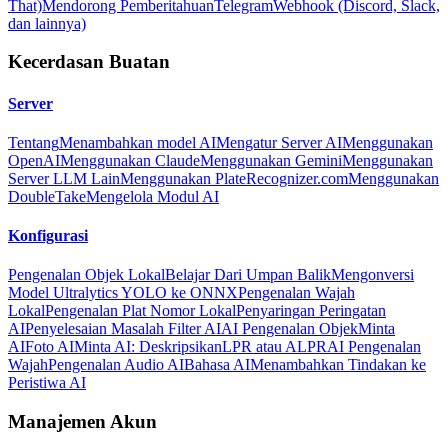
That)
Mendorong Pemberitahuan
Telegram
Webhook (Discord, Slack,
dan lainnya)
Kecerdasan Buatan
Server
Tentang
Menambahkan model AI
Mengatur Server AI
Menggunakan
OpenAI
Menggunakan Claude
Menggunakan Gemini
Menggunakan
Server LLM Lain
Menggunakan PlateRecognizer.com
Menggunakan
DoubleTake
Mengelola Modul AI
Konfigurasi
Pengenalan Objek Lokal
Belajar Dari Umpan Balik
Mengonversi
Model Ultralytics YOLO ke ONNX
Pengenalan Wajah
Lokal
Pengenalan Plat Nomor Lokal
Penyaringan Peringatan
AI
Penyelesaian Masalah Filter AI
AI Pengenalan Objek
Minta
AI
Foto AI
Minta AI: Deskripsikan
LPR atau ALPR
AI Pengenalan
Wajah
Pengenalan Audio AI
Bahasa AI
Menambahkan Tindakan ke
Peristiwa AI
Manajemen Akun