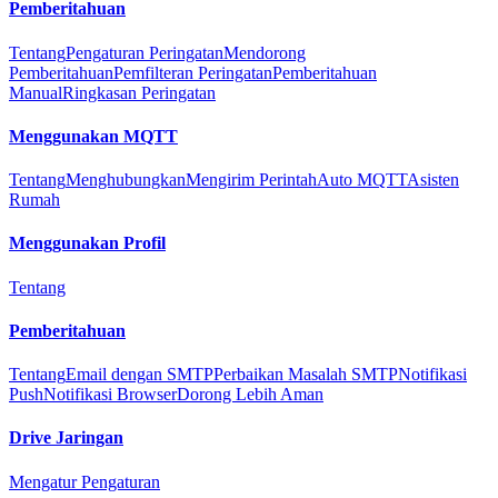
Pemberitahuan
Tentang
Pengaturan Peringatan
Mendorong
Pemberitahuan
Pemfilteran Peringatan
Pemberitahuan
Manual
Ringkasan Peringatan
Menggunakan MQTT
Tentang
Menghubungkan
Mengirim Perintah
Auto MQTT
Asisten
Rumah
Menggunakan Profil
Tentang
Pemberitahuan
Tentang
Email dengan SMTP
Perbaikan Masalah SMTP
Notifikasi
Push
Notifikasi Browser
Dorong Lebih Aman
Drive Jaringan
Mengatur Pengaturan