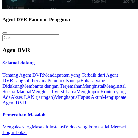
Agent DVR Panduan Pengguna
Agen DVR
Selamat datang
Tentang Agent DVR
Mendapatkan yang Terbaik dari Agent
DVR
Langkah Pertama
Petunjuk Kinerja
Bahasa yang
Didukung
Membantu dengan Terjemahan
Menginstal
Menginstal
Secara Manual
Menginstal Versi Lama
Mengimpor Konten yang
Ada
Akses LAN (jaringan)
Menghapus
Hapus Akun
Mengupdate
Agent DVR
Pemecahan Masalah
Mengakses log
Masalah Instalasi
Video yang bermasalah
Mereset
Login Lokal