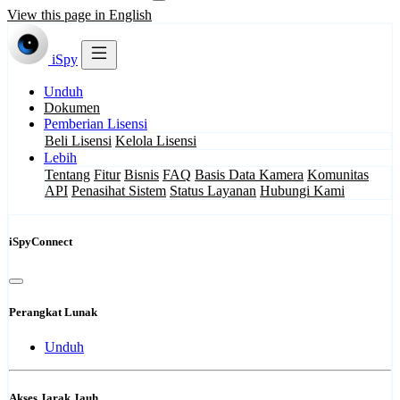
View this page in English
iSpy
Unduh
Dokumen
Pemberian Lisensi
Beli Lisensi
Kelola Lisensi
Lebih
Tentang
Fitur
Bisnis
FAQ
Basis Data Kamera
Komunitas
API
Penasihat Sistem
Status Layanan
Hubungi Kami
iSpyConnect
Perangkat Lunak
Unduh
Akses Jarak Jauh