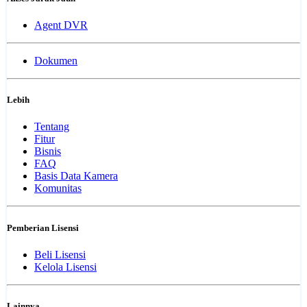
Agent DVR
Dokumen
Lebih
Tentang
Fitur
Bisnis
FAQ
Basis Data Kamera
Komunitas
Pemberian Lisensi
Beli Lisensi
Kelola Lisensi
Lainnya