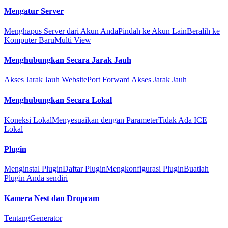
Mengatur Server
Menghapus Server dari Akun Anda
Pindah ke Akun Lain
Beralih ke
Komputer Baru
Multi View
Menghubungkan Secara Jarak Jauh
Akses Jarak Jauh Website
Port Forward Akses Jarak Jauh
Menghubungkan Secara Lokal
Koneksi Lokal
Menyesuaikan dengan Parameter
Tidak Ada ICE
Lokal
Plugin
Menginstal Plugin
Daftar Plugin
Mengkonfigurasi Plugin
Buatlah
Plugin Anda sendiri
Kamera Nest dan Dropcam
Tentang
Generator