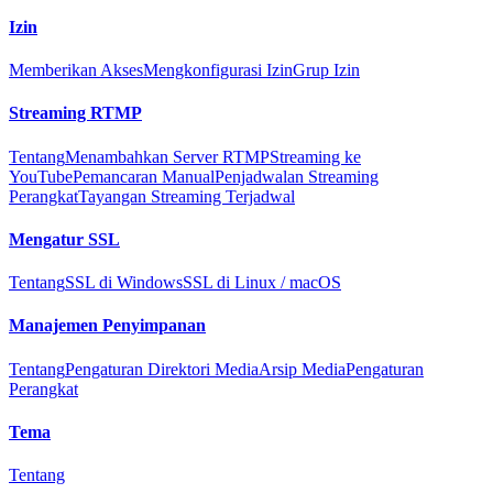
Izin
Memberikan Akses
Mengkonfigurasi Izin
Grup Izin
Streaming RTMP
Tentang
Menambahkan Server RTMP
Streaming ke
YouTube
Pemancaran Manual
Penjadwalan Streaming
Perangkat
Tayangan Streaming Terjadwal
Mengatur SSL
Tentang
SSL di Windows
SSL di Linux / macOS
Manajemen Penyimpanan
Tentang
Pengaturan Direktori Media
Arsip Media
Pengaturan
Perangkat
Tema
Tentang