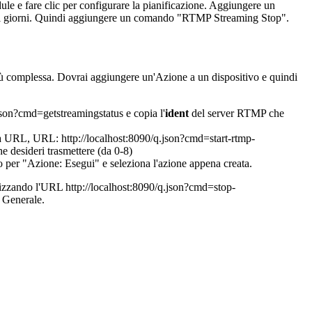
e e fare clic per configurare la pianificazione. Aggiungere un
e i giorni. Quindi aggiungere un comando "RTMP Streaming Stop".
più complessa. Dovrai aggiungere un'Azione a un dispositivo e quindi
json?cmd=getstreamingstatus e copia l'
ident
del server RTMP che
ma URL, URL: http://localhost:8090/q.json?cmd=start-rtmp-
e desideri trasmettere (da 0-8)
o per "Azione: Esegui" e seleziona l'azione appena creata.
ilizzando l'URL http://localhost:8090/q.json?cmd=stop-
a Generale.