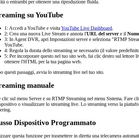
ità o entrambi per ottenere una riproduzione fluida.
reaming su YouTube
1: Accedi a YouTube e visita
YouTube Live Dashboard
.
2: Crea una nuova Live Stream e annota l'
URL del server
e il
Nome
3: In Agent DVR, apri Impostazioni server e seleziona "RTMP Stream
YouTube.
4: Regola la durata dello streaming se necessario (il valore predefinit
5: Per incorporare questo nel tuo sito web, fai clic destro sul lettor
ottenere l'HTML per la tua pagina web.
 questi passaggi, avvia lo streaming live nel tuo sito.
reaming manuale
 clic sul menu Server e su RTMP Streaming nel menu Sistema. Fare clic
ispositivo o visualizzare lo streaming live. Lo streaming verso la piat
ering.
usso Dispositivo Programmato
izzare questa funzione per trasmettere in diretta una telecamera automati