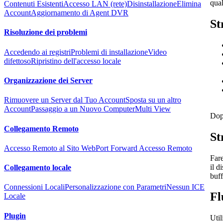
qual
Contenuti Esistenti
Accesso LAN (rete)
Disinstallazione
Elimina
Account
Aggiornamento di Agent DVR
St
Risoluzione dei problemi
Accedendo ai registri
Problemi di installazione
Video
difettoso
Ripristino dell'accesso locale
Organizzazione dei Server
Rimuovere un Server dal Tuo Account
Sposta su un altro
Account
Passaggio a un Nuovo Computer
Multi View
Dopo
Collegamento Remoto
St
Accesso Remoto al Sito Web
Port Forward Accesso Remoto
Fare
il d
Collegamento locale
buff
Connessioni Locali
Personalizzazione con Parametri
Nessun ICE
Fl
Locale
Plugin
Util