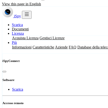
View this page in English
iSpy
Scarica
Documenti
Licenza
Acquista Licenza
Gestisci Licenze
Più
Informazioni
Caratteristiche
Aziende
FAQ
Database della tele
iSpyConnect
Software
Scarica
Accesso remoto