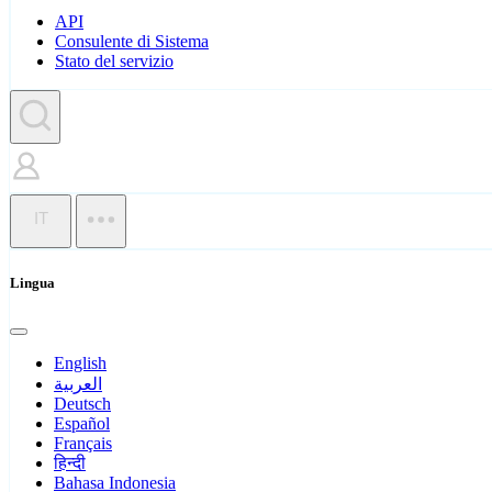
API
Consulente di Sistema
Stato del servizio
IT
Lingua
English
العربية
Deutsch
Español
Français
हिन्दी
Bahasa Indonesia