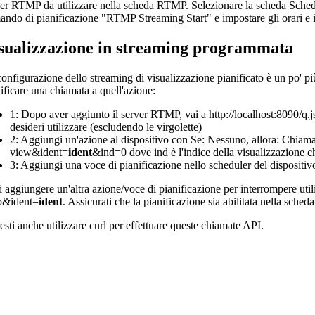
er RTMP da utilizzare nella scheda RTMP. Selezionare la scheda Schedul
ando di pianificazione "RTMP Streaming Start" e impostare gli orari 
sualizzazione in streaming programmata
onfigurazione dello streaming di visualizzazione pianificato è un po' 
ificare una chiamata a quell'azione:
1: Dopo aver aggiunto il server RTMP, vai a http://localhost:8090/q.
desideri utilizzare (escludendo le virgolette)
2: Aggiungi un'azione al dispositivo con Se: Nessuno, allora: Chia
view&ident=
ident
&ind=0 dove ind è l'indice della visualizzazione ch
3: Aggiungi una voce di pianificazione nello scheduler del dispositiv
 aggiungere un'altra azione/voce di pianificazione per interrompere ut
p&ident=
ident
. Assicurati che la pianificazione sia abilitata nella sched
esti anche utilizzare curl per effettuare queste chiamate API.