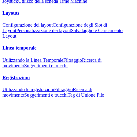
Joystick
Utilizzo della scheda Time Machine
Layouts
Configurazione dei layout
Configurazione degli Slot di
Layout
Personalizzazione dei layout
Salvataggio e Caricamento
Layout
Linea temporale
Utilizzando la Linea Temporale
Filtraggio
Ricerca di
movimento
Suggerimenti e trucchi
Registrazioni
Utilizzando le registrazioni
Filtraggio
Ricerca di
movimento
Suggerimenti e trucchi
Tag di Unione File
Riproduzione
Controllo della Riproduzione
Taglio Registrazioni
Suggerimenti e
trucchi
Fotografie