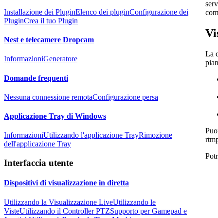
serv
Installazione dei Plugin
Elenco dei plugin
Configurazione dei
com
Plugin
Crea il tuo Plugin
Vi
Nest e telecamere Dropcam
La c
Informazioni
Generatore
pian
Domande frequenti
Nessuna connessione remota
Configurazione persa
Applicazione Tray di Windows
Puoi
Informazioni
Utilizzando l'applicazione Tray
Rimozione
rtm
dell'applicazione Tray
Potr
Interfaccia utente
Dispositivi di visualizzazione in diretta
Utilizzando la Visualizzazione Live
Utilizzando le
Viste
Utilizzando il Controller PTZ
Supporto per Gamepad e