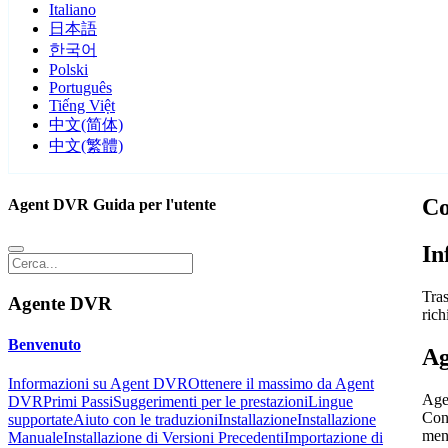
Italiano
日本語
한국어
Polski
Português
Tiếng Việt
中文(简体)
中文(繁體)
Co
Agent DVR Guida per l'utente
In
Tras
Agente DVR
ric
Benvenuto
Ag
Informazioni su Agent DVR
Ottenere il massimo da Agent
Age
DVR
Primi Passi
Suggerimenti per le prestazioni
Lingue
Conf
supportate
Aiuto con le traduzioni
Installazione
Installazione
menu
Manuale
Installazione di Versioni Precedenti
Importazione di