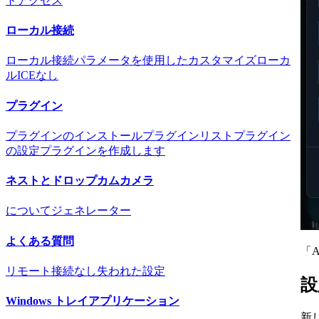
トアクセス
ローカル接続
ローカル接続
パラメータを使用したカスタマイズ
ローカ
ルICEなし
プラグイン
プラグインのインストール
プラグインリスト
プラグイン
の設定
プラグインを作成します
ネストとドロップカムカメラ
について
ジェネレーター
よくある質問
「
リモート接続なし
失われた設定
設
Windows トレイアプリケーション
新