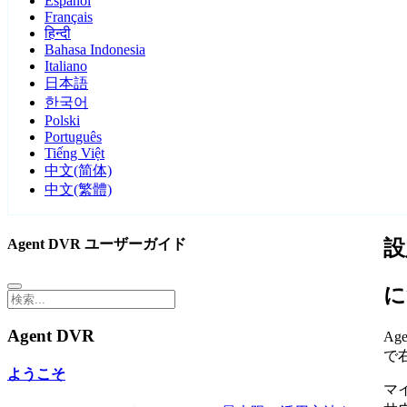
Español
Français
हिन्दी
Bahasa Indonesia
Italiano
日本語
한국어
Polski
Português
Tiếng Việt
中文(简体)
中文(繁體)
Agent DVR ユーザーガイド
設
に
Agent DVR
Ag
で
ようこそ
マ