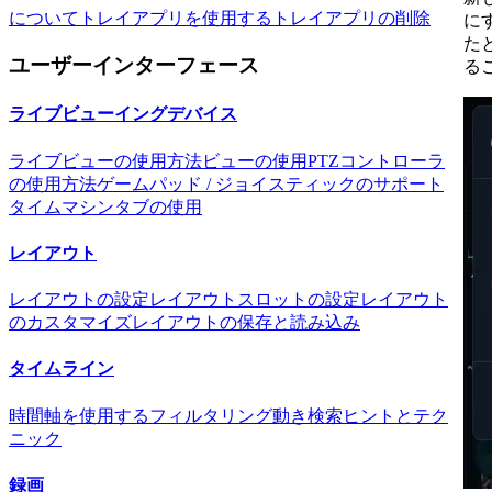
について
トレイアプリを使用する
トレイアプリの削除
に
た
ユーザーインターフェース
る
ライブビューイングデバイス
ライブビューの使用方法
ビューの使用
PTZコントローラ
の使用方法
ゲームパッド / ジョイスティックのサポート
タイムマシンタブの使用
レイアウト
レイアウトの設定
レイアウトスロットの設定
レイアウト
のカスタマイズ
レイアウトの保存と読み込み
タイムライン
時間軸を使用する
フィルタリング
動き検索
ヒントとテク
ニック
録画