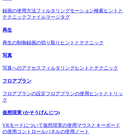
録画の使用方法
フィルタリング
モーション検索
ヒントと
テクニック
ファイルマージタグ
再生
再生の制御
録画の切り取り
ヒントとテクニック
写真
写真へのアクセス
フィルタリング
ヒントとテクニック
フロアプラン
フロアプランの設定
フロアプランの使用
ヒントとトリッ
ク
仮想現実 (かそうげんじつ)
VRモードについて
仮想現実の使用
マウスとキーボード
の使用
コントロールパネルの使用
ノート