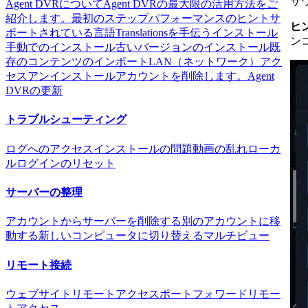
サ
Agent DVRについて
Agent DVRの最大限の活用方法をご
紹介します。
最初のステップ
パフォーマンスのヒント
サ
ヒ
ポートされている言語
Translationsを手伝う
インストール
ン
手動でのインストール
古いバージョンのインストール
既
存のコンテンツのインポート
LAN（ネットワーク）アク
セス
アンインストール
アカウントを削除します。
Agent
DVRの更新
トラブルシューティング
ログへのアクセス
インストールの問題
動画の乱れ
ローカ
ルログインのリセット
サーバーの整理
アカウントからサーバーを削除する
別のアカウントに移
動する
新しいコンピュータに切り替える
マルチビュー
リモート接続
ウェブサイトリモートアクセス
ポートフォワードリモー