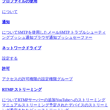
プロファイルの使用
について
通知
について
SMTPを使用したメール
SMTP トラブルシューティ
ング
プッシュ通知
ブラウザ通知
プッシュセーファー
ネットワークドライブ
設定する
許可
アクセスの許可
権限の設定
権限グループ
RTMP ストリーミング
について
RTMPサーバーの追加
YouTubeへのストリーミング
マニュアルストリーミング
予定されたデバイスのストリーミ