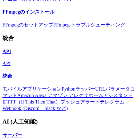
FFmpegのインストール
FFmpegのセットアップ
FFmpeg トラブルシューティング
統合
API
API
統合
モバイルアプリケーション
Pythonラッパー
URLパラメータ
コ
マンド
Amazon Alexa アマゾン アレクサ
ホームアシスタント
IFTTT（If This Then That）
プッシュアラート
テレグラム
Webhook (Discord、Slack など)
AI (人工知能)
サーバー