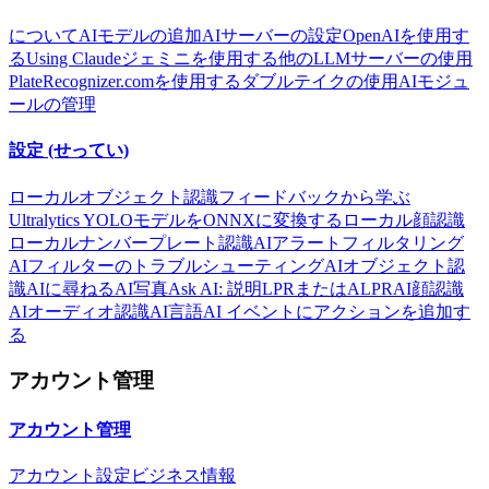
について
AIモデルの追加
AIサーバーの設定
OpenAIを使用す
る
Using Claude
ジェミニを使用する
他のLLMサーバーの使用
PlateRecognizer.comを使用する
ダブルテイクの使用
AIモジュ
ールの管理
設定 (せってい)
ローカルオブジェクト認識
フィードバックから学ぶ
Ultralytics YOLOモデルをONNXに変換する
ローカル顔認識
ローカルナンバープレート認識
AIアラートフィルタリング
AIフィルターのトラブルシューティング
AIオブジェクト認
識
AIに尋ねる
AI写真
Ask AI: 説明
LPRまたはALPR
AI顔認識
AIオーディオ認識
AI言語
AI イベントにアクションを追加す
る
アカウント管理
アカウント管理
アカウント設定
ビジネス情報