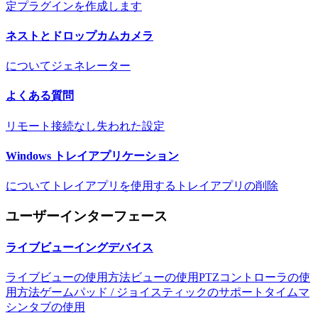
定
プラグインを作成します
ネストとドロップカムカメラ
について
ジェネレーター
よくある質問
リモート接続なし
失われた設定
Windows トレイアプリケーション
について
トレイアプリを使用する
トレイアプリの削除
ユーザーインターフェース
ライブビューイングデバイス
ライブビューの使用方法
ビューの使用
PTZコントローラの使
用方法
ゲームパッド / ジョイスティックのサポート
タイムマ
シンタブの使用