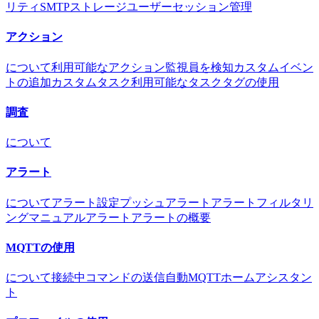
リティ
SMTP
ストレージ
ユーザー
セッション管理
アクション
について
利用可能なアクション
監視員を検知
カスタムイベン
トの追加
カスタムタスク
利用可能なタスク
タグの使用
調査
について
アラート
について
アラート設定
プッシュアラート
アラートフィルタリ
ング
マニュアルアラート
アラートの概要
MQTTの使用
について
接続中
コマンドの送信
自動MQTT
ホームアシスタン
ト