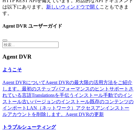
HTTP REST APIを備えています。対話的なAPI ドキュメント
は以下にあります。
新しいウィンドウで開く
こともできま
す。
Agent DVR ユーザーガイド
Agent DVR
ようこそ
Agent DVRについて
Agent DVRの最大限の活用方法をご紹介
します。
最初のステップ
パフォーマンスのヒント
サポートさ
れている言語
Translationsを手伝う
インストール
手動でのイン
ストール
古いバージョンのインストール
既存のコンテンツの
インポート
LAN（ネットワーク）アクセス
アンインストー
ル
アカウントを削除します。
Agent DVRの更新
トラブルシューティング