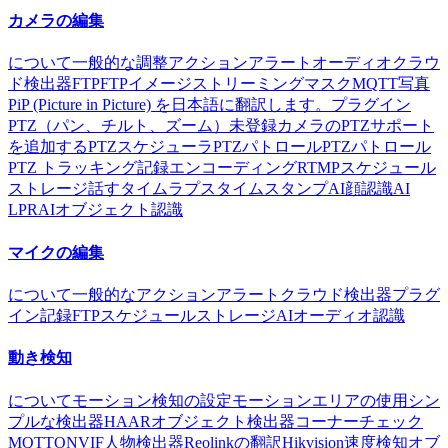
カメラの編集
について
一般的な
調整
アクション
アラート
オーディオ
クラウ
ド
検出器
FTP
FTPイメージストリーミング
マスク
MQTT
写真
PiP (Picture in Picture) を日本語に翻訳します。
プラグイン
PTZ（パン、チルト、ズーム）
未登録カメラのPTZサポート
を追加する
PTZスケジューラ
PTZパトロール
PTZパトロール
PTZ トラッキング
記録
エンコーディング
RTMP
スケジュール
ストレージ
話す
タイムラプス
タイムスタンプ
AI顔認識
AI
LPR
AIオブジェクト認識
マイクの編集
について
一般的な
アクション
アラート
クラウド
検出器
プラグ
イン
記録
FTP
スケジュール
ストレージ
AIオーディオ認識
動き検知
について
モーション検知の設定
モーションエリアの使用
シン
プルな検出器
HAARオブジェクト検出器
コーナーチェック
MQTT
ONVIF
人物検出器
Reolinkの翻訳
Hikvision
速度検知
オブ