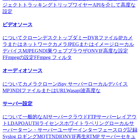
ジェクトトラッキング
トリップワイヤー
APIを介して
高度な
設定
ビデオソース
について
クローン
デスクトップ
ダミー
DVR
ファイル
IPカメ
ラまたはネットワークカメラ
JPEGまたはイメージ
ローカル
デバイス
MJPEG
NDI
巣
ウェブブラウザ
ONVIF
高度な設定
FFmpegの設定
FFmpeg フィルタ
オーディオソース
について
カメラ
クローン
iSpy サーバー
ローカルデバイス
MP3
NDI
ファイルまたはURL
Wasapi
波
高度な
サーバー設定
について
一般的な
AIサーバー
クラウド
FTPサーバー
レイアウ
ト
LDAP
OAUTH
ライセンス
ホワイトラベリング
ローカルサ
ーバー
ターン・サーバー
ユーザーインターフェース
ログ記録
Syslog ロギング
MQTT
NDI
ONVIF
再生
RTMP サーバー
セキュ