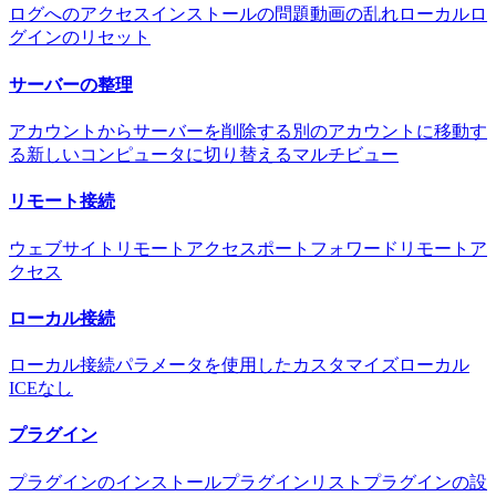
ログへのアクセス
インストールの問題
動画の乱れ
ローカルロ
グインのリセット
サーバーの整理
アカウントからサーバーを削除する
別のアカウントに移動す
る
新しいコンピュータに切り替える
マルチビュー
リモート接続
ウェブサイトリモートアクセス
ポートフォワードリモートア
クセス
ローカル接続
ローカル接続
パラメータを使用したカスタマイズ
ローカル
ICEなし
プラグイン
プラグインのインストール
プラグインリスト
プラグインの設