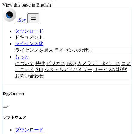
View this page in English
iSpy
ダウンロード
ドキュメント
ライセンス化
ライセンスを購入
ライセンスの管理
もっと
について
特徴
ビジネス
FAQ
カメラデータベース
コミ
ュニティ
API
システムアドバイザー
サービスの状態
お問い合わせ
iSpyConnect
ソフトウェア
ダウンロード