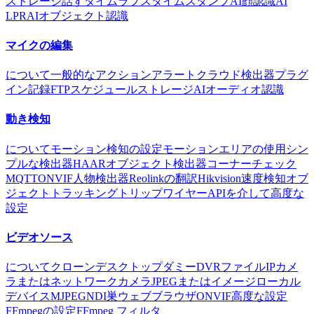
ストレージ
話す
タイムラプス
タイムスタンプ
AI顔認識
AI
LPR
AIオブジェクト認識
マイクの編集
について
一般的な
アクション
アラート
クラウド
検出器
プラグ
イン
記録
FTP
スケジュール
ストレージ
AIオーディオ認識
動き検知
について
モーション検知の設定
モーションエリアの使用
シン
プルな検出器
HAARオブジェクト検出器
コーナーチェック
MQTT
ONVIF
人物検出器
Reolinkの翻訳
Hikvision
速度検知
オブ
ジェクトトラッキング
トリップワイヤー
APIを介して
高度な
設定
ビデオソース
について
クローン
デスクトップ
ダミー
DVR
ファイル
IPカメ
ラまたはネットワークカメラ
JPEGまたはイメージ
ローカル
デバイス
MJPEG
NDI
巣
ウェブブラウザ
ONVIF
高度な設定
FFmpegの設定
FFmpeg フィルタ