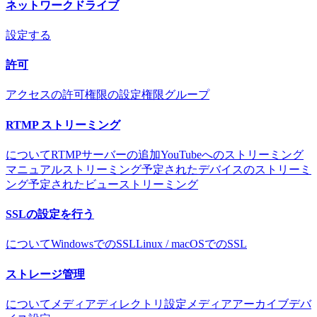
ネットワークドライブ
設定する
許可
アクセスの許可
権限の設定
権限グループ
RTMP ストリーミング
について
RTMPサーバーの追加
YouTubeへのストリーミング
マニュアルストリーミング
予定されたデバイスのストリーミ
ング
予定されたビューストリーミング
SSLの設定を行う
について
WindowsでのSSL
Linux / macOSでのSSL
ストレージ管理
について
メディアディレクトリ設定
メディアアーカイブ
デバ