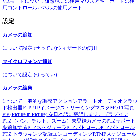
VRモードについて
仮想現実の使用
マウスとキーボードの使
用
コントロールパネルの使用
ノート
設定
カメラの追加
について
設定 (せってい)
ウィザードの使用
マイクロフォンの追加
について
設定 (せってい)
カメラの編集
について
一般的な
調整
アクション
アラート
オーディオ
クラウ
ド
検出器
FTP
FTPイメージストリーミング
マスク
MQTT
写真
PiP (Picture in Picture) を日本語に翻訳します。
プラグイン
PTZ（パン、チルト、ズーム）
未登録カメラのPTZサポート
を追加する
PTZスケジューラ
PTZパトロール
PTZパトロール
PTZ トラッキング
記録
エンコーディング
RTMP
スケジュール