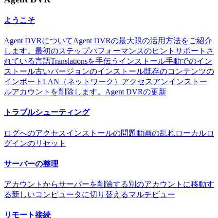
ようこそ
Agent DVRについて
Agent DVRの最大限の活用方法をご紹介
します。
最初のステップ
パフォーマンスのヒント
サポートさ
れている言語
Translationsを手伝う
インストール
手動でのイン
ストール
古いバージョンのインストール
既存のコンテンツの
インポート
LAN（ネットワーク）アクセス
アンインストー
ル
アカウントを削除します。
Agent DVRの更新
トラブルシューティング
ログへのアクセス
インストールの問題
動画の乱れ
ローカルロ
グインのリセット
サーバーの整理
アカウントからサーバーを削除する
別のアカウントに移動す
る
新しいコンピュータに切り替える
マルチビュー
リモート接続