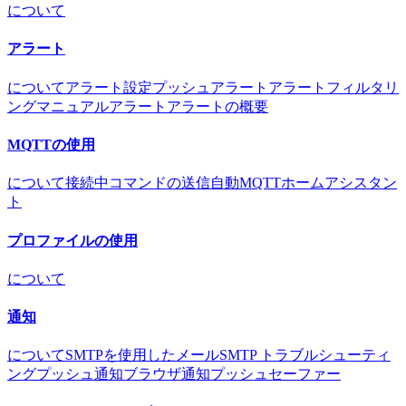
について
アラート
について
アラート設定
プッシュアラート
アラートフィルタリ
ング
マニュアルアラート
アラートの概要
MQTTの使用
について
接続中
コマンドの送信
自動MQTT
ホームアシスタン
ト
プロファイルの使用
について
通知
について
SMTPを使用したメール
SMTP トラブルシューティ
ング
プッシュ通知
ブラウザ通知
プッシュセーファー