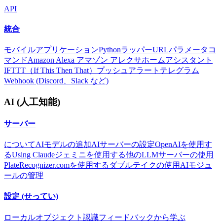
API
統合
モバイルアプリケーション
Pythonラッパー
URLパラメータ
コ
マンド
Amazon Alexa アマゾン アレクサ
ホームアシスタント
IFTTT（If This Then That）
プッシュアラート
テレグラム
Webhook (Discord、Slack など)
AI (人工知能)
サーバー
について
AIモデルの追加
AIサーバーの設定
OpenAIを使用す
る
Using Claude
ジェミニを使用する
他のLLMサーバーの使用
PlateRecognizer.comを使用する
ダブルテイクの使用
AIモジュ
ールの管理
設定 (せってい)
ローカルオブジェクト認識
フィードバックから学ぶ