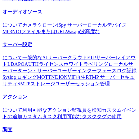
オーディオソース
について
カメラ
クローン
iSpy サーバー
ローカルデバイス
MP3
NDI
ファイルまたはURL
Wasapi
波
高度な
サーバー設定
について
一般的な
AIサーバー
クラウド
FTPサーバー
レイアウ
ト
LDAP
OAUTH
ライセンス
ホワイトラベリング
ローカルサ
ーバー
ターン・サーバー
ユーザーインターフェース
ログ記録
Syslog ロギング
MQTT
NDI
ONVIF
再生
RTMP サーバー
セキュ
リティ
SMTP
ストレージ
ユーザー
セッション管理
アクション
について
利用可能なアクション
監視員を検知
カスタムイベン
トの追加
カスタムタスク
利用可能なタスク
タグの使用
調査