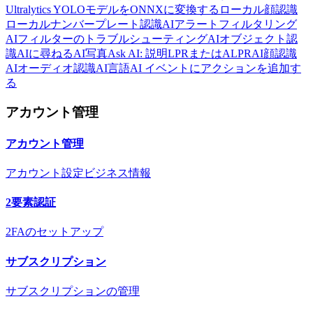
Ultralytics YOLOモデルをONNXに変換する
ローカル顔認識
ローカルナンバープレート認識
AIアラートフィルタリング
AIフィルターのトラブルシューティング
AIオブジェクト認
識
AIに尋ねる
AI写真
Ask AI: 説明
LPRまたはALPR
AI顔認識
AIオーディオ認識
AI言語
AI イベントにアクションを追加す
る
アカウント管理
アカウント管理
アカウント設定
ビジネス情報
2要素認証
2FAのセットアップ
サブスクリプション
サブスクリプションの管理