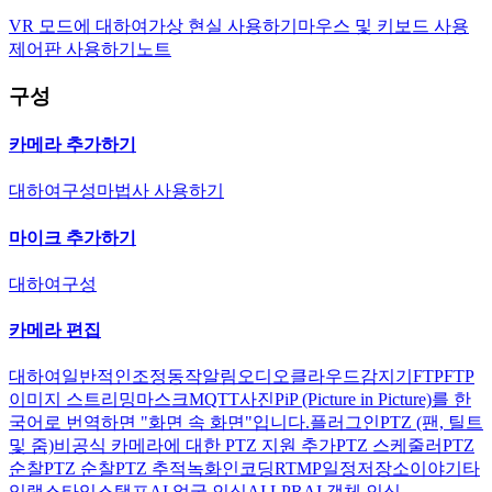
VR 모드에 대하여
가상 현실 사용하기
마우스 및 키보드 사용
제어판 사용하기
노트
구성
카메라 추가하기
대하여
구성
마법사 사용하기
마이크 추가하기
대하여
구성
카메라 편집
대하여
일반적인
조정
동작
알림
오디오
클라우드
감지기
FTP
FTP
이미지 스트리밍
마스크
MQTT
사진
PiP (Picture in Picture)를 한
국어로 번역하면 "화면 속 화면"입니다.
플러그인
PTZ (팬, 틸트
및 줌)
비공식 카메라에 대한 PTZ 지원 추가
PTZ 스케줄러
PTZ
순찰
PTZ 순찰
PTZ 추적
녹화
인코딩
RTMP
일정
저장소
이야기
타
임랩스
타임스탬프
AI 얼굴 인식
AI LPR
AI 객체 인식