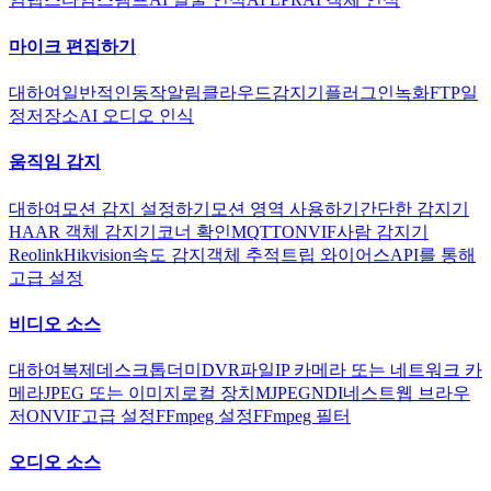
마이크 편집하기
대하여
일반적인
동작
알림
클라우드
감지기
플러그인
녹화
FTP
일
정
저장소
AI 오디오 인식
움직임 감지
대하여
모션 감지 설정하기
모션 영역 사용하기
간단한 감지기
HAAR 객체 감지기
코너 확인
MQTT
ONVIF
사람 감지기
Reolink
Hikvision
속도 감지
객체 추적
트립 와이어스
API를 통해
고급 설정
비디오 소스
대하여
복제
데스크톱
더미
DVR
파일
IP 카메라 또는 네트워크 카
메라
JPEG 또는 이미지
로컬 장치
MJPEG
NDI
네스트
웹 브라우
저
ONVIF
고급 설정
FFmpeg 설정
FFmpeg 필터
오디오 소스