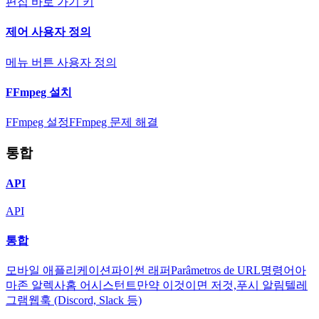
편집 바로 가기 키
제어 사용자 정의
메뉴 버튼 사용자 정의
FFmpeg 설치
FFmpeg 설정
FFmpeg 문제 해결
통합
API
API
통합
모바일 애플리케이션
파이썬 래퍼
Parâmetros de URL
명령어
아
마존 알렉사
홈 어시스턴트
만약 이것이면 저것,
푸시 알림
텔레
그램
웹훅 (Discord, Slack 등)