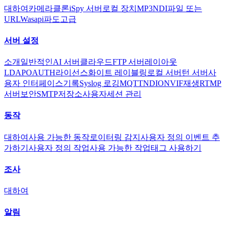
대하여
카메라
클론
iSpy 서버
로컬 장치
MP3
NDI
파일 또는
URL
Wasapi
파도
고급
서버 설정
소개
일반적인
AI 서버
클라우드
FTP 서버
레이아웃
LDAP
OAUTH
라이선스
화이트 레이블링
로컬 서버
턴 서버
사
용자 인터페이스
기록
Syslog 로깅
MQTT
NDI
ONVIF
재생
RTMP
서버
보안
SMTP
저장소
사용자
세션 관리
동작
대하여
사용 가능한 동작
로이터링 감지
사용자 정의 이벤트 추
가하기
사용자 정의 작업
사용 가능한 작업
태그 사용하기
조사
대하여
알림