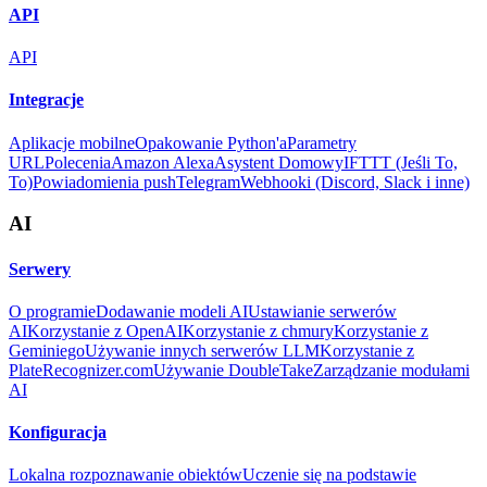
API
API
Integracje
Aplikacje mobilne
Opakowanie Python'a
Parametry
URL
Polecenia
Amazon Alexa
Asystent Domowy
IFTTT (Jeśli To,
To)
Powiadomienia push
Telegram
Webhooki (Discord, Slack i inne)
AI
Serwery
O programie
Dodawanie modeli AI
Ustawianie serwerów
AI
Korzystanie z OpenAI
Korzystanie z chmury
Korzystanie z
Geminiego
Używanie innych serwerów LLM
Korzystanie z
PlateRecognizer.com
Używanie DoubleTake
Zarządzanie modułami
AI
Konfiguracja
Lokalna rozpoznawanie obiektów
Uczenie się na podstawie