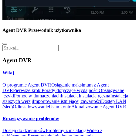
Agent DVR Przewodnik użytkownika
Agent DVR
Witaj
O programie Agent DVR
Osiąganie maksimum z Agent
DVR
Pierwsze kroki
Porady dotyczące wydajności
Obsługiwane
języki
Pomoc w tłumaczeniach
Instalacja
Instalacja ręczna
Instalacja
starszych wersji
Importowanie istniejącej zawartości
Dostęp LAN
(sieć)
Odinstalowywanie
Usuń konto
Aktualizowanie Agent DVR
Rozwiązywanie problemów
Dostęp do dzienników
Problemy z instalacją
Wideo z
zakłóceniami
Resetowanie lokalnego logowania