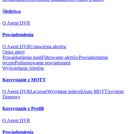
Śledztwa
O Agent DVR
Powiadomienia
O Agent DVR
Ustawienia alertów
Opisz alerty
Powiadomienia push
Filtrowanie alertów
Powiadomienia
ręczne
Podsumowanie powiadomień
Wyświetlanie Alertów
Korzystanie z MQTT
O Agent DVR
Łączenie
Wysyłanie poleceń
Auto MQTT
Asystent
Domowy
Korzystanie z Profili
O Agent DVR
Powiadomienia