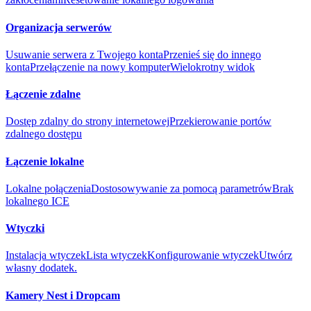
Organizacja serwerów
Usuwanie serwera z Twojego konta
Przenieś się do innego
konta
Przełączenie na nowy komputer
Wielokrotny widok
Łączenie zdalne
Dostęp zdalny do strony internetowej
Przekierowanie portów
zdalnego dostępu
Łączenie lokalne
Lokalne połączenia
Dostosowywanie za pomocą parametrów
Brak
lokalnego ICE
Wtyczki
Instalacja wtyczek
Lista wtyczek
Konfigurowanie wtyczek
Utwórz
własny dodatek.
Kamery Nest i Dropcam