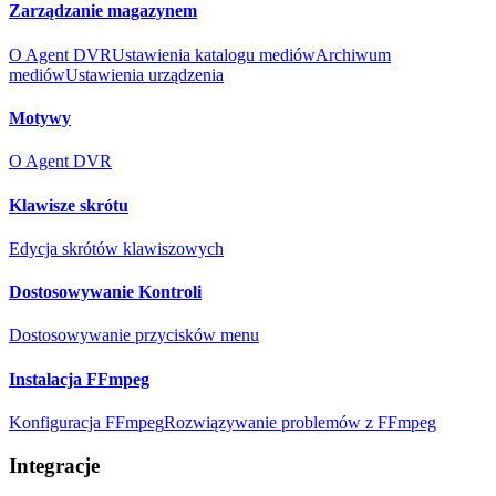
Zarządzanie magazynem
O Agent DVR
Ustawienia katalogu mediów
Archiwum
mediów
Ustawienia urządzenia
Motywy
O Agent DVR
Klawisze skrótu
Edycja skrótów klawiszowych
Dostosowywanie Kontroli
Dostosowywanie przycisków menu
Instalacja FFmpeg
Konfiguracja FFmpeg
Rozwiązywanie problemów z FFmpeg
Integracje