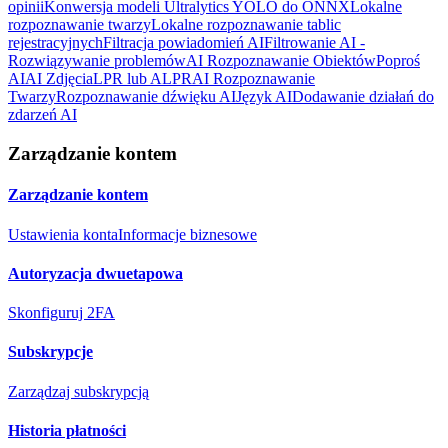
opinii
Konwersja modeli Ultralytics YOLO do ONNX
Lokalne
rozpoznawanie twarzy
Lokalne rozpoznawanie tablic
rejestracyjnych
Filtracja powiadomień AI
Filtrowanie AI -
Rozwiązywanie problemów
AI Rozpoznawanie Obiektów
Poproś
AI
AI Zdjęcia
LPR lub ALPR
AI Rozpoznawanie
Twarzy
Rozpoznawanie dźwięku AI
Język AI
Dodawanie działań do
zdarzeń AI
Zarządzanie kontem
Zarządzanie kontem
Ustawienia konta
Informacje biznesowe
Autoryzacja dwuetapowa
Skonfiguruj 2FA
Subskrypcje
Zarządzaj subskrypcją
Historia płatności