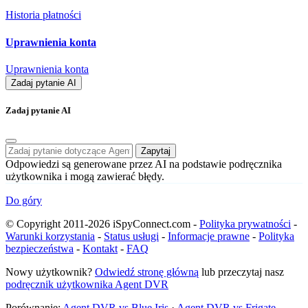
Historia płatności
Uprawnienia konta
Uprawnienia konta
Zadaj pytanie AI
Zadaj pytanie AI
Zapytaj
Odpowiedzi są generowane przez AI na podstawie podręcznika
użytkownika i mogą zawierać błędy.
Do góry
© Copyright 2011-2026 iSpyConnect.com -
Polityka prywatności
-
Warunki korzystania
-
Status usługi
-
Informacje prawne
-
Polityka
bezpieczeństwa
-
Kontakt
-
FAQ
Nowy użytkownik?
Odwiedź stronę główną
lub przeczytaj nasz
podręcznik użytkownika Agent DVR
Porównanie:
Agent DVR vs Blue Iris
·
Agent DVR vs Frigate