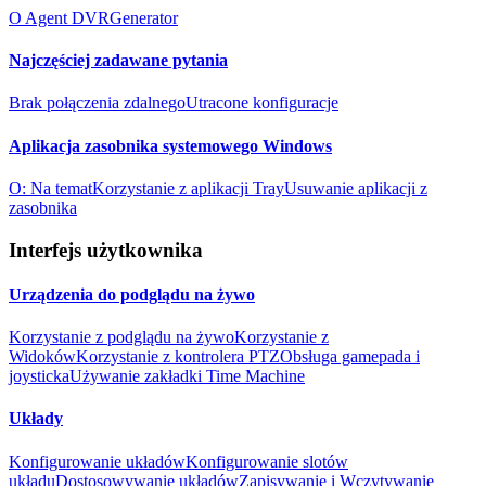
O Agent DVR
Generator
Najczęściej zadawane pytania
Brak połączenia zdalnego
Utracone konfiguracje
Aplikacja zasobnika systemowego Windows
O: Na temat
Korzystanie z aplikacji Tray
Usuwanie aplikacji z
zasobnika
Interfejs użytkownika
Urządzenia do podglądu na żywo
Korzystanie z podglądu na żywo
Korzystanie z
Widoków
Korzystanie z kontrolera PTZ
Obsługa gamepada i
joysticka
Używanie zakładki Time Machine
Układy
Konfigurowanie układów
Konfigurowanie slotów
układu
Dostosowywanie układów
Zapisywanie i Wczytywanie