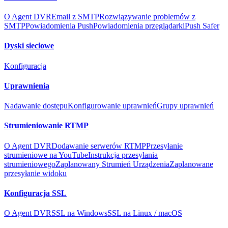
O Agent DVR
Email z SMTP
Rozwiązywanie problemów z
SMTP
Powiadomienia Push
Powiadomienia przeglądarki
Push Safer
Dyski sieciowe
Konfiguracja
Uprawnienia
Nadawanie dostępu
Konfigurowanie uprawnień
Grupy uprawnień
Strumieniowanie RTMP
O Agent DVR
Dodawanie serwerów RTMP
Przesyłanie
strumieniowe na YouTube
Instrukcja przesyłania
strumieniowego
Zaplanowany Strumień Urządzenia
Zaplanowane
przesyłanie widoku
Konfiguracja SSL
O Agent DVR
SSL na Windows
SSL na Linux / macOS