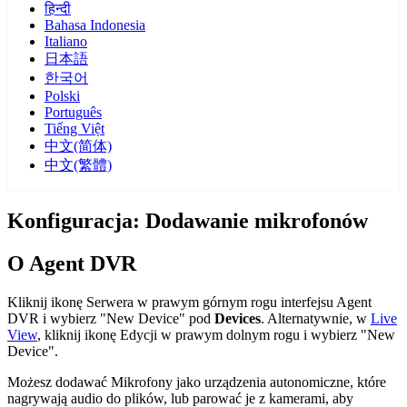
हिन्दी
Bahasa Indonesia
Italiano
日本語
한국어
Polski
Português
Tiếng Việt
中文(简体)
中文(繁體)
Konfiguracja: Dodawanie mikrofonów
O Agent DVR
Kliknij ikonę Serwera
w prawym górnym rogu interfejsu Agent
DVR i wybierz "New Device" pod
Devices
. Alternatywnie, w
Live
View
, kliknij ikonę Edycji
w prawym dolnym rogu i wybierz "New
Device".
Możesz dodawać Mikrofony jako urządzenia autonomiczne, które
nagrywają audio do plików, lub parować je z kamerami, aby