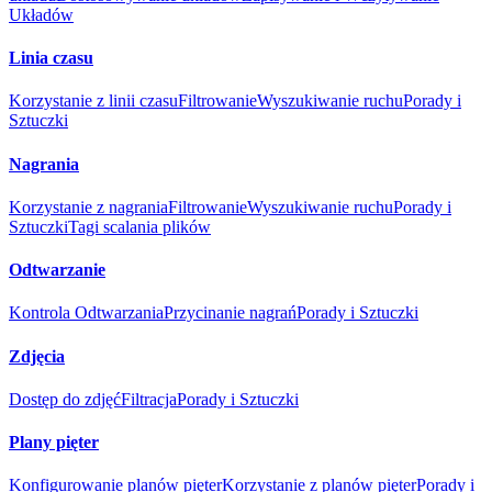
Układów
Linia czasu
Korzystanie z linii czasu
Filtrowanie
Wyszukiwanie ruchu
Porady i
Sztuczki
Nagrania
Korzystanie z nagrania
Filtrowanie
Wyszukiwanie ruchu
Porady i
Sztuczki
Tagi scalania plików
Odtwarzanie
Kontrola Odtwarzania
Przycinanie nagrań
Porady i Sztuczki
Zdjęcia
Dostęp do zdjęć
Filtracja
Porady i Sztuczki
Plany pięter
Konfigurowanie planów pięter
Korzystanie z planów pięter
Porady i