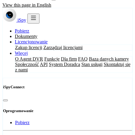
View this page in English
iSpy
Pobierz
Dokumenty
Licencjonowanie
Zakup licencji
Zarządzaj licencjami
Więcej
O Agent DVR
Funkcje
Dla firm
FAQ
Baza danych kamery
Społeczność
API
System Doradca
Stan usługi
Skontaktuj się
z nami
iSpyConnect
Oprogramowanie
Pobierz