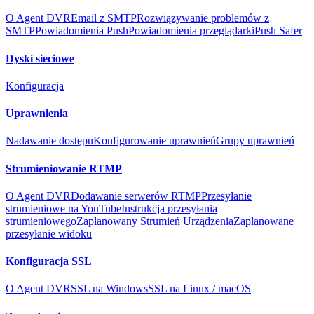
O Agent DVR
Email z SMTP
Rozwiązywanie problemów z
SMTP
Powiadomienia Push
Powiadomienia przeglądarki
Push Safer
Dyski sieciowe
Konfiguracja
Uprawnienia
Nadawanie dostępu
Konfigurowanie uprawnień
Grupy uprawnień
Strumieniowanie RTMP
O Agent DVR
Dodawanie serwerów RTMP
Przesyłanie
strumieniowe na YouTube
Instrukcja przesyłania
strumieniowego
Zaplanowany Strumień Urządzenia
Zaplanowane
przesyłanie widoku
Konfiguracja SSL
O Agent DVR
SSL na Windows
SSL na Linux / macOS