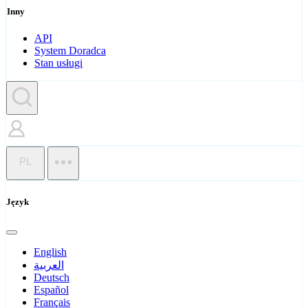
Inny
API
System Doradca
Stan usługi
PL
Język
English
العربية
Deutsch
Español
Français