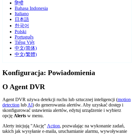
हिन्दी
Bahasa Indonesia
Italiano
日本語
한국어
Polski
Português
Tiếng Việt
中文(简体)
中文(繁體)
Konfiguracja: Powiadomienia
O Agent DVR
Agent DVR używa detekcji ruchu lub sztucznej inteligencji (
motion
detection
lub
AI
) do generowania alertów. Aby uzyskać dostęp i
skonfigurować ustawienia alertów, edytuj urządzenie i wybierz
opcję
Alerts
w menu.
Alerty inicjują "Akcję"
Action
, pozwalając na wykonanie zadań,
takich jak wysyłanie e-maila, uruchamianie alarmu, wywoływanie