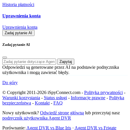
Historia płatności
Uprawnienia konta
Uprawnienia konta
Zadaj pytanie AI
Zadaj pytanie AI
Zapytaj
Odpowiedzi są generowane przez AI na podstawie podręcznika
użytkownika i mogą zawierać błędy.
Do góry
© Copyright 2011-2026 iSpyConnect.com -
Polityka prywatności
-
Warunki korzystania
-
Status usługi
-
Informacje prawne
-
Polityka
bezpieczeństwa
-
Kontakt
-
FAQ
Nowy użytkownik?
Odwiedź stronę główną
lub przeczytaj nasz
podręcznik użytkownika Agent DVR
Porównanie:
Agent DVR vs Blue Iris
·
Agent DVR vs Frigate