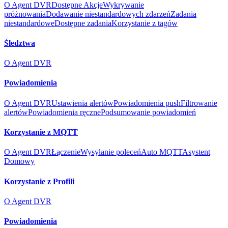
O Agent DVR
Dostępne Akcje
Wykrywanie
próżnowania
Dodawanie niestandardowych zdarzeń
Zadania
niestandardowe
Dostępne zadania
Korzystanie z tagów
Śledztwa
O Agent DVR
Powiadomienia
O Agent DVR
Ustawienia alertów
Powiadomienia push
Filtrowanie
alertów
Powiadomienia ręczne
Podsumowanie powiadomień
Korzystanie z MQTT
O Agent DVR
Łączenie
Wysyłanie poleceń
Auto MQTT
Asystent
Domowy
Korzystanie z Profili
O Agent DVR
Powiadomienia