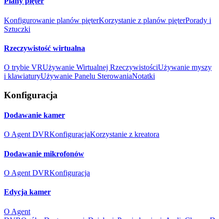
Plany pięter
Konfigurowanie planów pięter
Korzystanie z planów pięter
Porady i
Sztuczki
Rzeczywistość wirtualna
O trybie VR
Używanie Wirtualnej Rzeczywistości
Używanie myszy
i klawiatury
Używanie Panelu Sterowania
Notatki
Konfiguracja
Dodawanie kamer
O Agent DVR
Konfiguracja
Korzystanie z kreatora
Dodawanie mikrofonów
O Agent DVR
Konfiguracja
Edycja kamer
O Agent