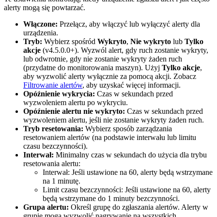
alerty mogą się powtarzać.
Włączone:
Przełącz, aby włączyć lub wyłączyć alerty dla
urządzenia.
Tryb:
Wybierz spośród
Wykryto
,
Nie wykryto
lub
Tylko
akcje
(v4.5.0.0+). Wyzwól alert, gdy ruch zostanie wykryty,
lub odwrotnie, gdy nie zostanie wykryty żaden ruch
(przydatne do monitorowania maszyn). Użyj
Tylko akcje
,
aby wyzwolić alerty wyłącznie za pomocą akcji. Zobacz
Filtrowanie alertów
, aby uzyskać więcej informacji.
Opóźnienie wykrycia:
Czas w sekundach przed
wyzwoleniem alertu po wykryciu.
Opóźnienie alertu nie wykryto:
Czas w sekundach przed
wyzwoleniem alertu, jeśli nie zostanie wykryty żaden ruch.
Tryb resetowania:
Wybierz sposób zarządzania
resetowaniem alertów (na podstawie interwału lub limitu
czasu bezczynności).
Interwał:
Minimalny czas w sekundach do użycia dla trybu
resetowania alertu:
Interwał: Jeśli ustawione na 60, alerty będą wstrzymane
na 1 minutę.
Limit czasu bezczynności: Jeśli ustawione na 60, alerty
będą wstrzymane do 1 minuty bezczynności.
Grupa alertu:
Określ grupę do zgłaszania alertów. Alerty w
grupie mogą wyzwolić nagrywanie na wszystkich