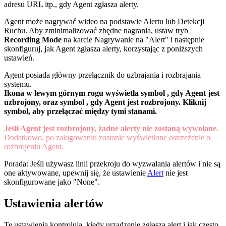
adresu URL itp., gdy Agent zgłasza alerty.
Agent może nagrywać wideo na podstawie Alertu lub Detekcji
Ruchu. Aby zminimalizować zbędne nagrania, ustaw tryb
Recording Mode
na karcie Nagrywanie na "Alert" i następnie
skonfiguruj, jak Agent zgłasza alerty, korzystając z poniższych
ustawień.
Agent posiada główny przełącznik do uzbrajania i rozbrajania
systemu.
Ikona w lewym górnym rogu wyświetla symbol
, gdy Agent jest
uzbrojony, oraz symbol
, gdy Agent jest rozbrojony. Kliknij
symbol, aby przełączać między tymi stanami.
Jeśli Agent jest rozbrojony, żadne alerty nie zostaną wywołane.
Dodatkowo, po zalogowaniu zostanie wyświetlone ostrzeżenie o
rozbrojeniu Agent.
Porada: Jeśli używasz linii przekroju do wyzwalania alertów i nie są
one aktywowane, upewnij się, że ustawienie
Alert
nie jest
skonfigurowane jako "None".
Ustawienia alertów
Te ustawienia kontrolują, kiedy urządzenie zgłasza alert i jak często