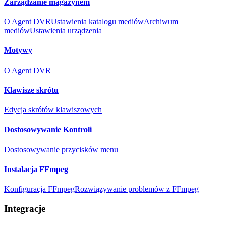
Zarządzanie magazynem
O Agent DVR
Ustawienia katalogu mediów
Archiwum
mediów
Ustawienia urządzenia
Motywy
O Agent DVR
Klawisze skrótu
Edycja skrótów klawiszowych
Dostosowywanie Kontroli
Dostosowywanie przycisków menu
Instalacja FFmpeg
Konfiguracja FFmpeg
Rozwiązywanie problemów z FFmpeg
Integracje