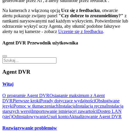
generowane przez AI
, a alerty stłumione przez feedback
.
Na kamerach z włączoną opcją
Ucz się z feedbacku
, otwarcie
alertu pokazuje zwijany panel
"Czy dobrze to zrozumieliśmy?"
z
ramkami narysowanymi nad każdym wykryciem. Potwierdzenie lub
odrzucenie wykryć uczy Agenta, aby stłumić podobne fałszywe
alerty na tej kamerze - zobacz
Uczenie się z feedbacku
.
Agent DVR Przewodnik użytkownika
Agent DVR
Witaj
O programie Agent DVR
Osiąganie maksimum z Agent
DVR
Pierwsze kroki
Porady dotyczące wydajności
Obsługiwane
języki
Pomoc w tłumaczeniach
Instalacja
Instalacja ręczna
Instalacja
starszych wersji
Importowanie istniejącej zawartości
Dostęp LAN
(sieć)
Odinstalowywanie
Usuń konto
Aktualizowanie Agent DVR
Rozwiązywanie problemów