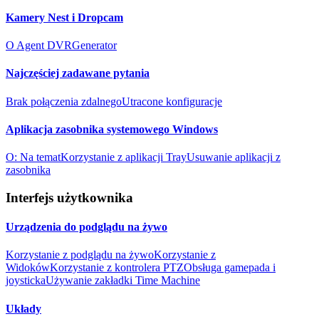
Kamery Nest i Dropcam
O Agent DVR
Generator
Najczęściej zadawane pytania
Brak połączenia zdalnego
Utracone konfiguracje
Aplikacja zasobnika systemowego Windows
O: Na temat
Korzystanie z aplikacji Tray
Usuwanie aplikacji z
zasobnika
Interfejs użytkownika
Urządzenia do podglądu na żywo
Korzystanie z podglądu na żywo
Korzystanie z
Widoków
Korzystanie z kontrolera PTZ
Obsługa gamepada i
joysticka
Używanie zakładki Time Machine
Układy