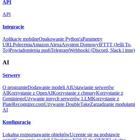
API
API
Integracje
Aplikacje mobilne
Opakowanie Python'a
Parametry
URL
Polecenia
Amazon Alexa
Asystent Domowy
IFTTT (Jeśli To,
To)
Powiadomienia push
Telegram
Webhooki (Discord, Slack i inne)
AI
Serwery
O programie
Dodawanie modeli AI
Ustawianie serwerów
AI
Korzystanie z OpenAI
Korzystanie z chmury
Korzystanie z
Geminiego
Używanie innych serwerów LLM
Korzystanie z
PlateRecognizer.com
Używanie DoubleTake
Zarządzanie modułami
AI
Konfiguracja
Lokalna rozpoznawanie obiektów
Uczenie się na podstawie