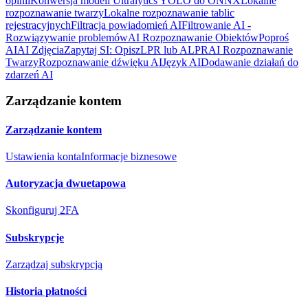
opinii
Konwersja modeli Ultralytics YOLO do ONNX
Lokalne
rozpoznawanie twarzy
Lokalne rozpoznawanie tablic
rejestracyjnych
Filtracja powiadomień AI
Filtrowanie AI -
Rozwiązywanie problemów
AI Rozpoznawanie Obiektów
Poproś
AI
AI Zdjęcia
Zapytaj SI: Opisz
LPR lub ALPR
AI Rozpoznawanie
Twarzy
Rozpoznawanie dźwięku AI
Język AI
Dodawanie działań do
zdarzeń AI
Zarządzanie kontem
Zarządzanie kontem
Ustawienia konta
Informacje biznesowe
Autoryzacja dwuetapowa
Skonfiguruj 2FA
Subskrypcje
Zarządzaj subskrypcją
Historia płatności