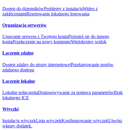
Dostęp do dzienników
Problemy z instalacją
Wideo z
zakłóceniami
Resetowanie lokalnego logowania
Organizacja serwerów
Usuwanie serwera z Twojego konta
Przenieś się do innego
konta
Przełączenie na nowy komputer
Wielokrotny widok
Łączenie zdalne
Dostęp zdalny do strony internetowej
Przekierowanie portów
zdalnego dostępu
Łączenie lokalne
Lokalne połączenia
Dostosowywanie za pomocą parametrów
Brak
lokalnego ICE
Wtyczki
Instalacja wtyczek
Lista wtyczek
Konfigurowanie wtyczek
Utwórz
własny dodatek.