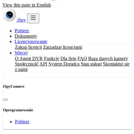
View this page in English
iSpy
Pobierz
Dokumenty
Licencjonowanie
Zakup licencji
Zarządzaj licencjami
Więcej
O Agent DVR
Funkcje
Dla firm
FAQ
Baza danych kamery
Społeczność
API
System Doradca
Stan usługi
Skontaktuj się
z nami
iSpyConnect
Oprogramowanie
Pobierz