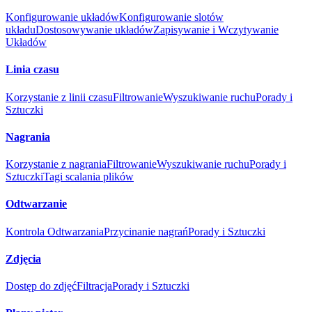
Konfigurowanie układów
Konfigurowanie slotów
układu
Dostosowywanie układów
Zapisywanie i Wczytywanie
Układów
Linia czasu
Korzystanie z linii czasu
Filtrowanie
Wyszukiwanie ruchu
Porady i
Sztuczki
Nagrania
Korzystanie z nagrania
Filtrowanie
Wyszukiwanie ruchu
Porady i
Sztuczki
Tagi scalania plików
Odtwarzanie
Kontrola Odtwarzania
Przycinanie nagrań
Porady i Sztuczki
Zdjęcia
Dostęp do zdjęć
Filtracja
Porady i Sztuczki