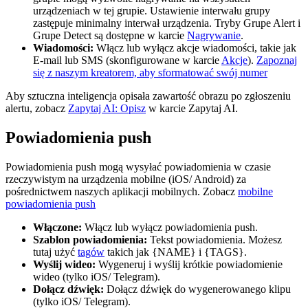
urządzeniach w tej grupie. Ustawienie interwału grupy
zastępuje minimalny interwał urządzenia. Tryby Grupe Alert i
Grupe Detect są dostępne w karcie
Nagrywanie
.
Wiadomości:
Włącz lub wyłącz akcje wiadomości, takie jak
E-mail lub SMS (skonfigurowane w karcie
Akcje
).
Zapoznaj
się z naszym kreatorem, aby sformatować swój numer
Aby sztuczna inteligencja opisała zawartość obrazu po zgłoszeniu
alertu, zobacz
Zapytaj AI: Opisz
w karcie Zapytaj AI.
Powiadomienia push
Powiadomienia push mogą wysyłać powiadomienia w czasie
rzeczywistym na urządzenia mobilne (iOS/ Android) za
pośrednictwem naszych aplikacji mobilnych. Zobacz
mobilne
powiadomienia push
Włączone:
Włącz lub wyłącz powiadomienia push.
Szablon powiadomienia:
Tekst powiadomienia. Możesz
tutaj użyć
tagów
takich jak {NAME} i {TAGS}.
Wyślij wideo:
Wygeneruj i wyślij krótkie powiadomienie
wideo (tylko iOS/ Telegram).
Dołącz dźwięk:
Dołącz dźwięk do wygenerowanego klipu
(tylko iOS/ Telegram).