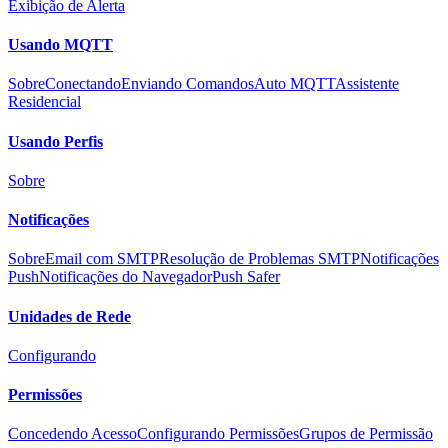
Exibição de Alerta
Usando MQTT
Sobre
Conectando
Enviando Comandos
Auto MQTT
Assistente
Residencial
Usando Perfis
Sobre
Notificações
Sobre
Email com SMTP
Resolução de Problemas SMTP
Notificações
Push
Notificações do Navegador
Push Safer
Unidades de Rede
Configurando
Permissões
Concedendo Acesso
Configurando Permissões
Grupos de Permissão