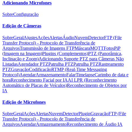
Adicionando Microfones
Sobre
Configuração
Edição de Câmeras
Sobre
Geral
Ajustes
Ações
Alertas
Áudio
Nuvem
Detector
FTP (File
Transfer Protocol) - Protocolo de Transferência de
Arquivos
Transmissão de Imagens FTP
Máscara
MQTT
Fotos
PiP
(Imagem na Imagem)
Plugins (Complementos)
PTZ (Panorâmica,
Inclinação e Zoom)
Adicionando Suporte PTZ para Câmeras Não
Listadas
Agendador PTZ
Patrulha PTZ
Patrulha PTZ
Rastreamento
PTZ
Gravação
Codificação
RTMP (Real-Time Messaging
Protocol)
Agendar
Armazenamento
Falar
Timelapse
Carimbo de data e
hora
Reconhecimento Facial por IA
AI LPR (Reconhecimento
Automático de Placas de Veículos)
Reconhecimento de Objetos por
IA
Edição de Microfones
Sobre
Geral
Ações
Alertas
Nuvem
Detector
Plugin
Gravação
FTP (File
Transfer Protocol) - Protocolo de Transferência de
Arquivos
Agendar
Armazenamento
Reconhecimento de Áudio IA