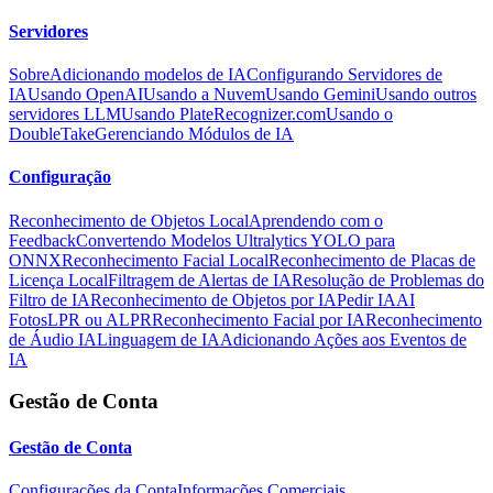
Servidores
Sobre
Adicionando modelos de IA
Configurando Servidores de
IA
Usando OpenAI
Usando a Nuvem
Usando Gemini
Usando outros
servidores LLM
Usando PlateRecognizer.com
Usando o
DoubleTake
Gerenciando Módulos de IA
Configuração
Reconhecimento de Objetos Local
Aprendendo com o
Feedback
Convertendo Modelos Ultralytics YOLO para
ONNX
Reconhecimento Facial Local
Reconhecimento de Placas de
Licença Local
Filtragem de Alertas de IA
Resolução de Problemas do
Filtro de IA
Reconhecimento de Objetos por IA
Pedir IA
AI
Fotos
LPR ou ALPR
Reconhecimento Facial por IA
Reconhecimento
de Áudio IA
Linguagem de IA
Adicionando Ações aos Eventos de
IA
Gestão de Conta
Gestão de Conta
Configurações da Conta
Informações Comerciais