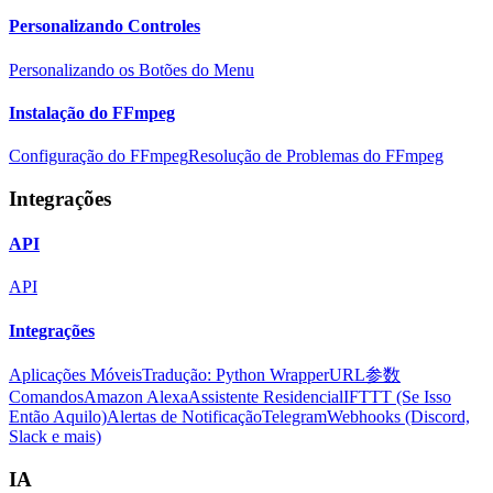
Personalizando Controles
Personalizando os Botões do Menu
Instalação do FFmpeg
Configuração do FFmpeg
Resolução de Problemas do FFmpeg
Integrações
API
API
Integrações
Aplicações Móveis
Tradução: Python Wrapper
URL参数
Comandos
Amazon Alexa
Assistente Residencial
IFTTT (Se Isso
Então Aquilo)
Alertas de Notificação
Telegram
Webhooks (Discord,
Slack e mais)
IA