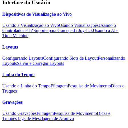
Interface do Usuário
Dispositivos de Visualização ao Vivo
Usando a Visualização ao Vivo
Usando Visualizações
Usando o
Controlador PTZ
Suporte para Gamepad / Joystick
Usando a Aba
Time Machine
Layouts
Configurando Layouts
Configurando Slots de Layout
Personalizando
Layouts
Salvar e Carregar Layouts
Linha do Tempo
Usando a Linha do Tempo
Filtragem
Pesquisa de Movimento
Dicas e
Truques
Gravações
Usando Gravações
Filtragem
Pesquisa de Movimento
Dicas e
Truques
Tags de Mesclagem de Arquivo