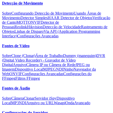
Detecção de Movimento
Sobre
Configurando Detecção de Movimento
Usando Áreas de
Movimento
Detector Simples
HAAR Detector de Objetos
Verificação
de Canto
MQTT
ONVIF
Detector de
Pessoas
Reolink
Hikvision
Detecção de Velocidade
Rastreamento de
Objetos
Linhas de Disparo
Via API (Application Programming
Interface)
Configurações Avançadas
Fontes de Vídeo
Sobre
Clone (Clonar)
Área de Trabalho
Dummy (manequim)
DVR
(Digital Video Recorder) - Gravador de Vídeo
Digital
Arquivo
Câmera IP ou Câmera de Rede
JPEG ou
Imagem
Dispositivo Local
MJPEG
NDI
Ninho
Navegador da
Web
ONVIF
Configurações Avançadas
Configurações do
FFmpeg
Filtros FFmpeg
Fontes de Áudio
Sobre
Câmera
Clonar
Servidor iSpy
Dispositivo
Local
MP3
NDI
Arquivo ou URL
Wasapi
Onda
Avançado
Configurações do Servidor