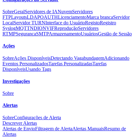
Sobre
Geral
Servidores de IA
Nuvem
Servidores
FTP
Layouts
LDAP
OAUTH
Licenciamento
Marca branca
Servidor
Local
Servidor TURN
Interface do Usuário
Registo
Registro
Syslog
MQTT
NDI
ONVIF
Reprodução
Servidores
RTMP
Segurança
SMTP
Armazenamento
Usuários
Gestão de Sessão
Ações
Sobre
Ações Disponíveis
Detectando Vagabundagem
Adicionando
Eventos Personalizados
Tarefas Personalizadas
Tarefas
Disponíveis
Usando Tags
Investigações
Sobre
Alertas
Sobre
Configurações de Alerta
Descrever Alertas
Alertas de Envio
Filtragem de Alerta
Alertas Manuais
Resumo de
Alertas