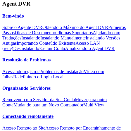
Agent DVR
Bem-vindo
Sobre o Agente DVR
Obtendo o Máximo do Agent DVR
Primeiros
Passos
Dicas de Desempenho
Idiomas Suportados
Ajudando com
Traduções
Instalando
Instalando Manualmente
Instalando Versões
Antigas
Importando Conteúdo Existente
Acesso LAN
(rede)
Desinstalando
Excluir Conta
Atualizando o Agent DVR
Resolução de Problemas
Acessando registros
Problemas de Instalação
Vídeo com
falhas
Redefinindo o Login Local
Organizando Servidores
Removendo um Servidor da Sua Conta
Mover para outra
Conta
Mudando para um Novo Computador
Multi View
Conectando remotamente
Acesso Remoto ao Site
Acesso Remoto por Encaminhamento de