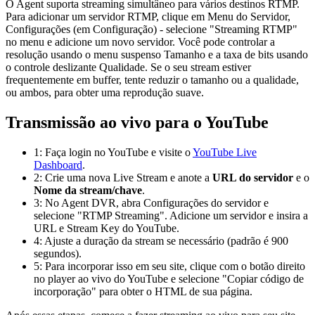
O Agent suporta streaming simultâneo para vários destinos RTMP.
Para adicionar um servidor RTMP, clique em Menu do Servidor,
Configurações (em Configuração) - selecione "Streaming RTMP"
no menu e adicione um novo servidor. Você pode controlar a
resolução usando o menu suspenso Tamanho e a taxa de bits usando
o controle deslizante Qualidade. Se o seu stream estiver
frequentemente em buffer, tente reduzir o tamanho ou a qualidade,
ou ambos, para obter uma reprodução suave.
Transmissão ao vivo para o YouTube
1: Faça login no YouTube e visite o
YouTube Live
Dashboard
.
2: Crie uma nova Live Stream e anote a
URL do servidor
e o
Nome da stream/chave
.
3: No Agent DVR, abra Configurações do servidor e
selecione "RTMP Streaming". Adicione um servidor e insira a
URL e Stream Key do YouTube.
4: Ajuste a duração da stream se necessário (padrão é 900
segundos).
5: Para incorporar isso em seu site, clique com o botão direito
no player ao vivo do YouTube e selecione "Copiar código de
incorporação" para obter o HTML de sua página.