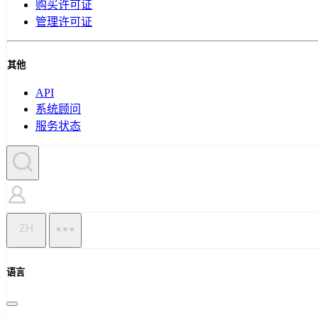
购买许可证
管理许可证
其他
API
系统顾问
服务状态
ZH
语言