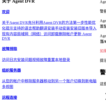
关于 Agent DVR
Ag
警
欢迎
A
关于Agent DVR
充分利用Agent DVR的方法
第一步
性能优
置
化提示
支持的语言
帮助翻译
安装
手动安装
安装旧版本
导入
现有内容
局域网（网络）访问
卸载
删除帐户
更新 Agent
A
DVR
当
故障排除
如
访问日志
安装问题
视频故障
重置本地登录
提
组织服务器
警
从您的帐户中移除服务器
移动到另一个账户
切换到新电脑
这
多视图
远程连接