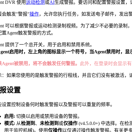
ent DVR 使用
运动检测
或
AI
生成警报。要访问和配置警报设置，
报会触发"警报"
操作
，允许您执行任务，如发送电子邮件，发出警报
gent 可以根据警报或运动检测录制视频。为了减少不必要的录制
配置Agent触发警报的方式。
gent 提供了一个总开关，用于启用和禁用系统。
Agent启用时，左上角的图标显示一个
符号，当Agent禁用时，显
果Agent被禁用，将不会触发任何警报。
此外，在登录时会显示有关
示：如果您使用的是触发警报的行程线，并且它们没有被激活，
报设置
些设置控制设备何时触发警报以及警报可以重复的频率。
启用:
切换以启用或禁用设备的警报。
模式:
从
检测到
、
未检测到
或
仅操作
(v4.5.0.0+) 中选
用于监控机械)。使用
仅操作
以仅通过操作触发警报。有关更多