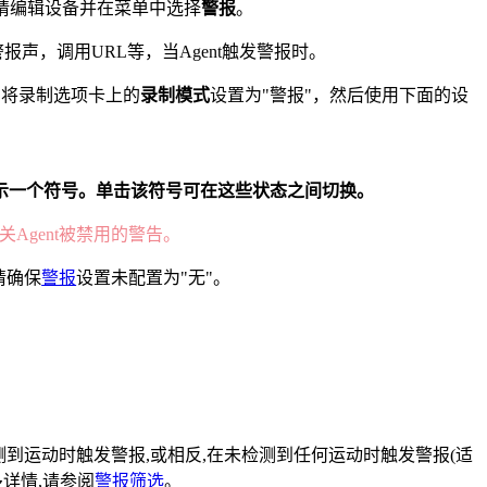
请编辑设备并在菜单中选择
警报
。
声，调用URL等，当Agent触发警报时。
，将录制选项卡上的
录制模式
设置为"警报"，然后使用下面的设
示一个
符号。单击该符号可在这些状态之间切换。
Agent被禁用的警告。
请确保
警报
设置未配置为"无"。
择。在检测到运动时触发警报,或相反,在未检测到任何运动时触发警报(适
详情,请参阅
警报筛选
。