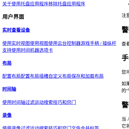
关于
使用托盘应用程序
移除托盘应用程序
注
用户界面
警
实时查看设备
使用实时视图
使用视图
使用云台控制器
游戏手柄 / 操纵杆
查
支持
使用时间机器选项卡
手
布局
您
配置布局
配置布局插槽
自定义布局
保存和加载布局
如
时间轴
的
使用时间轴
过滤
运动搜索
技巧和窍门
警
录像
当
它
使用录像
过滤
运动搜索
技巧和窍门
文件合并标签