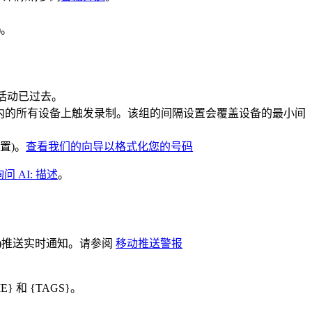
)。
不活动已过去。
内的所有设备上触发录制。该组的间隔设置会覆盖设备的最小间
置)。
查看我们的向导以格式化您的号码
询问 AI: 描述
。
id)推送实时通知。请参阅
移动推送警报
E} 和 {TAGS}。