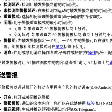
检测延迟:
检测后触发警报之前的时间(秒)。
未检测到警报延迟:
在未检测到运动时触发警报之前的时间(秒
重置模式:
选择如何管理警报重置(基于间隔或空闲超时)。
间隔:
用于警报重置模式的最小时间(秒):
间隔: 如果设置为 60,警报将被抑制 1 分钟。
空闲超时: 如果设置为 60,警报将被抑制,直到 1 分钟的
警报组:
为触发警报指定一个组。一个组中的警报可以在该组
隔。组警报和组检测模式可在
录制
标签下使用。
消息:
启用或禁用消息操作,如电子邮件或短信(在
操作
标签上配
在触发警报时让 AI 描述图像中的内容,请查看"询问 AI"标签上的
送警报
送警报可以通过我们的移动应用程序向您的移动设备(iOS/Andro
开启:
打开或关闭推送警报。
警报模板:
通知的文本内容。您可以在此处使用
标签
如 {NAM
推送视频:
生成并推送短视频通知(仅限iOS/Telegram)。