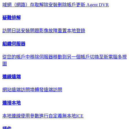
域網（網路）存取
解除安裝
刪除帳戶
更新 Agent DVR
疑難排解
訪問日誌
安裝問題
影像故障
重置本地登錄
組織伺服器
從您的帳戶中移除伺服器
移動到另一個帳戶
切換至新電腦
多視
圖
連線遠端
網站遠端訪問
埠轉發遠端訪問
連接本地
本地連線
使用參數進行自定義
無本地ICE
插件