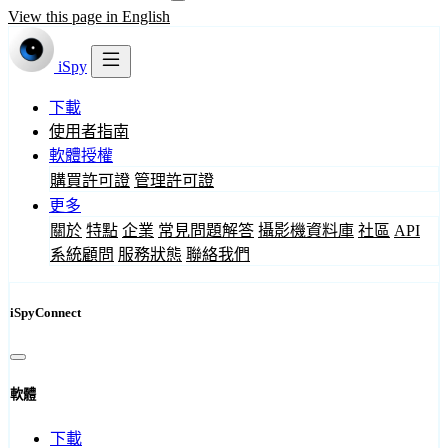
View this page in English
iSpy
下載
使用者指南
軟體授權
購買許可證
管理許可證
更多
關於
特點
企業
常見問題解答
攝影機資料庫
社區
API
系統顧問
服務狀態
聯絡我們
iSpyConnect
軟體
下載