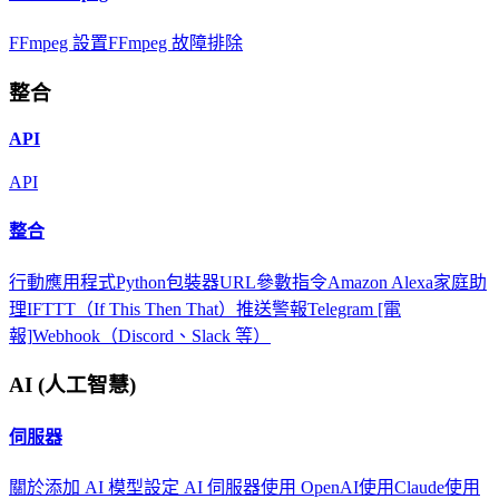
FFmpeg 設置
FFmpeg 故障排除
整合
API
API
整合
行動應用程式
Python包裝器
URL參數
指令
Amazon Alexa
家庭助
理
IFTTT（If This Then That）
推送警報
Telegram [電
報]
Webhook（Discord、Slack 等）
AI (人工智慧)
伺服器
關於
添加 AI 模型
設定 AI 伺服器
使用 OpenAI
使用Claude
使用