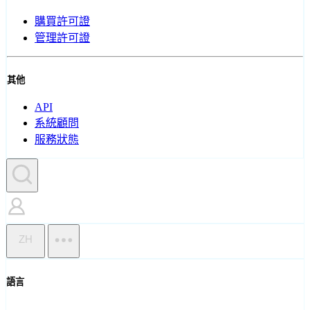
購買許可證
管理許可證
其他
API
系統顧問
服務狀態
ZH
語言