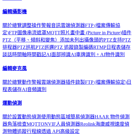
編輯攝影機
關於
總覽
調整
操作
警報
音訊
雲端
偵測器
FTP (檔案傳輸協
定)
FTP圖像串流
遮罩
MQTT
照片
畫中畫 (Picture in Picture)
插件
PTZ（平移、傾斜和變焦）
添加未列出攝像頭的PTZ支持
PTZ
排程器
PTZ巡航
PTZ巡邏
PTZ 追蹤
錄製
編碼
RTMP
日程表
儲存
談話
時間軸
時間戳記
AI面部辨識
AI車牌識別。
AI物件識別
編輯麥克風
關於
總覽
動作
警報
雲端
偵測器
插件
錄製
FTP (檔案傳輸協定)
日
程表
儲存
AI音頻識別
運動偵測
關於
設置動態偵測
使用動態區域
簡易偵測器
HAAR 物件偵測
器
角落檢查
MQTT
ONVIF
人員偵測器
Reolink
海康威視
速度偵
測
物體追蹤
行程線
透過 API
高級設定