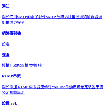
通知
關於
使用SMTP的電子郵件
SMTP 故障排除
推播通知
瀏覽器通
知
推送更安全
網路磁碟機
設定
權限
授權存取
配置權限
權限組
RTMP串流
關於
添加 RTMP 伺服器
流傳到YouTube
手動串流
預定裝置串流
預定視圖串流
設置 SSL