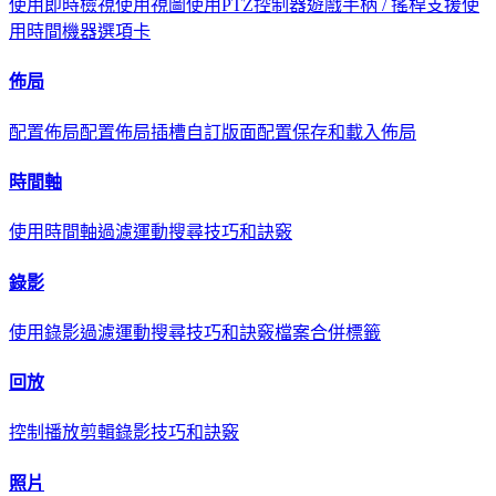
使用即時檢視
使用視圖
使用PTZ控制器
遊戲手柄 / 搖桿支援
使
用時間機器選項卡
佈局
配置佈局
配置佈局插槽
自訂版面配置
保存和載入佈局
時間軸
使用時間軸
過濾
運動搜尋
技巧和訣竅
錄影
使用錄影
過濾
運動搜尋
技巧和訣竅
檔案合併標籤
回放
控制播放
剪輯錄影
技巧和訣竅
照片