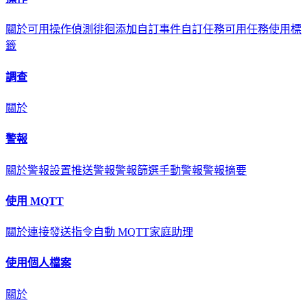
關於
可用操作
偵測徘徊
添加自訂事件
自訂任務
可用任務
使用標
籤
調查
關於
警報
關於
警報設置
推送警報
警報篩選
手動警報
警報摘要
使用 MQTT
關於
連接
發送指令
自動 MQTT
家庭助理
使用個人檔案
關於