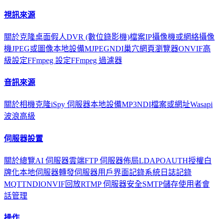
視訊來源
關於
克隆
桌面
假人
DVR (數位錄影機)
檔案
IP攝像機或網絡攝像
機
JPEG或圖像
本地設備
MJPEG
NDI
巢穴
網頁瀏覽器
ONVIF
高
級設定
FFmpeg 設定
FFmpeg 過濾器
音訊來源
關於
相機
克隆
iSpy 伺服器
本地設備
MP3
NDI
檔案或網址
Wasapi
波浪
高級
伺服器設置
關於
總覽
AI 伺服器
雲端
FTP 伺服器
佈局
LDAP
OAUTH
授權
白
牌化
本地伺服器
轉發伺服器
用戶界面
記錄
系統日誌記錄
MQTT
NDI
ONVIF
回放
RTMP 伺服器
安全
SMTP
儲存
使用者
會
話管理
操作