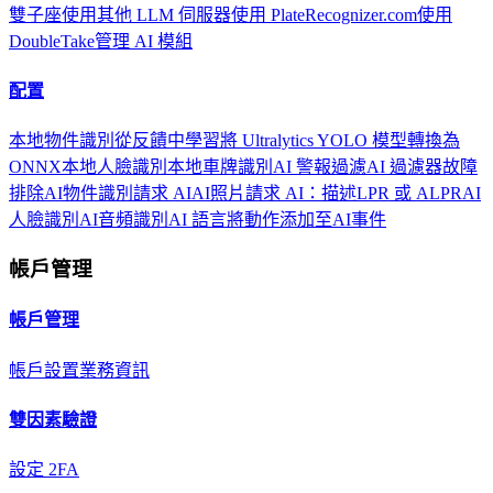
雙子座
使用其他 LLM 伺服器
使用 PlateRecognizer.com
使用
DoubleTake
管理 AI 模組
配置
本地物件識別
從反饋中學習
將 Ultralytics YOLO 模型轉換為
ONNX
本地人臉識別
本地車牌識別
AI 警報過濾
AI 過濾器故障
排除
AI物件識別
請求 AI
AI照片
請求 AI：描述
LPR 或 ALPR
AI
人臉識別
AI音頻識別
AI 語言
將動作添加至AI事件
帳戶管理
帳戶管理
帳戶設置
業務資訊
雙因素驗證
設定 2FA