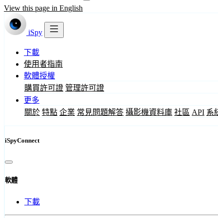
View this page in English
iSpy
下載
使用者指南
軟體授權
購買許可證
管理許可證
更多
關於
特點
企業
常見問題解答
攝影機資料庫
社區
API
系
iSpyConnect
軟體
下載