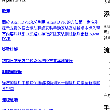
即
歡迎
添
關於 Agent DVR
充分利用 Agent DVR 的方法
第一步
性能
A
提示
支援的語言
協助翻譯
安裝
手動安裝
安裝舊版本
導入現
流
有內容
局域網（網路）存取
解除安裝
刪除帳戶
更新 Agent
試
DVR
流
疑難排解
訪問日誌
安裝問題
影像故障
重置本地登錄
組織伺服器
從您的帳戶中移除伺服器
移動到另一個帳戶
切換至新電腦
多視圖
完
連線遠端
手