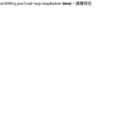
q.json?cmd=stop-rtmp&ident=
ident
。請確保在