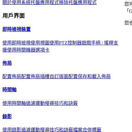
關於
使用系統托盤應用程式
移除托盤應用程式
您可
「G
用戶界面
您也
即時檢視裝置
使用即時檢視
使用視圖
使用PTZ控制器
遊戲手柄 / 搖桿支
援
使用時間機器選項卡
佈局
配置佈局
配置佈局插槽
自訂版面配置
保存和載入佈局
時間軸
使用時間軸
過濾
運動搜尋
技巧和訣竅
錄影
使用錄影
過濾
運動搜尋
技巧和訣竅
檔案合併標籤