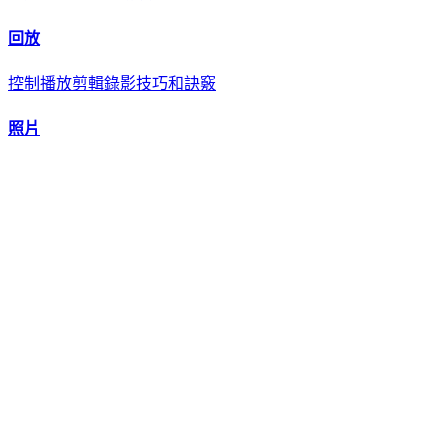
回放
控制播放
剪輯錄影
技巧和訣竅
照片
訪問照片
過濾
技巧和訣竅
樓層平面圖
設置樓層圖
使用樓層平面圖
技巧和訣竅
虛擬實境
關於 VR 模式
使用虛擬實境
使用滑鼠和鍵盤
使用控制面板
註解
配置