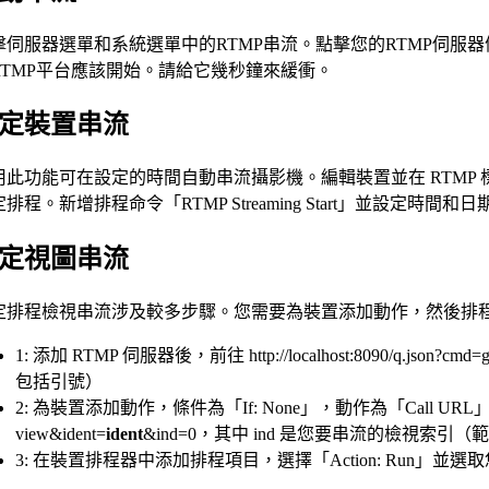
擊伺服器選單和系統選單中的RTMP串流。點擊您的RTMP伺服器
RTMP平台應該開始。請給它幾秒鐘來緩衝。
定裝置串流
用此功能可在設定的時間自動串流攝影機。編輯裝置並在 RTMP 
排程。新增排程命令「RTMP Streaming Start」並設定時間和日期。
定視圖串流
定排程檢視串流涉及較多步驟。您需要為裝置添加動作，然後排
1: 添加 RTMP 伺服器後，前往 http://localhost:8090/q.json?
包括引號）
2: 為裝置添加動作，條件為「If: None」，動作為「Call URL」，URL 為 http
view&ident=
ident
&ind=0，其中 ind 是您要串流的檢視索引（範
3: 在裝置排程器中添加排程項目，選擇「Action: Run」並