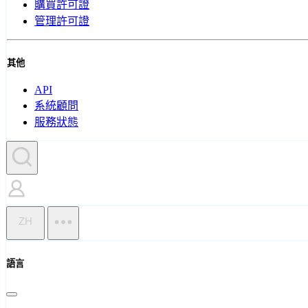
購買許可證
管理許可證
其他
API
系統顧問
服務狀態
ZH
語言