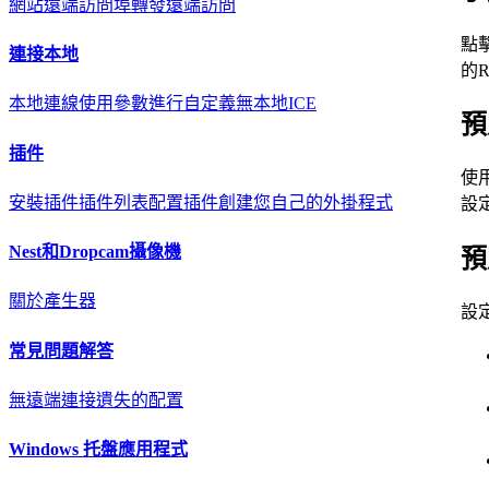
網站遠端訪問
埠轉發遠端訪問
點
連接本地
的
本地連線
使用參數進行自定義
無本地ICE
預
插件
使
安裝插件
插件列表
配置插件
創建您自己的外掛程式
設定
Nest和Dropcam攝像機
預
關於
產生器
設
常見問題解答
無遠端連接
遺失的配置
Windows 托盤應用程式