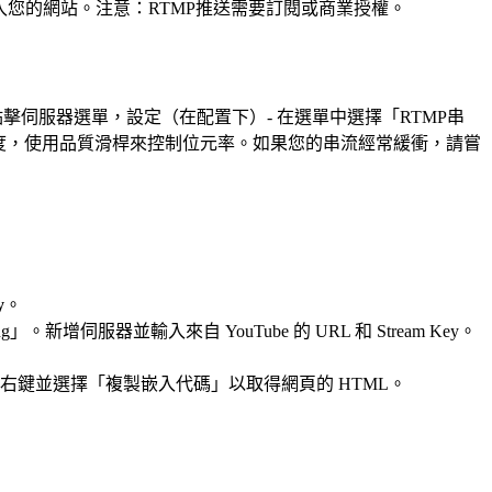
影片嵌入您的網站。注意：RTMP推送需要訂閱或商業授權。
請點擊伺服器選單，設定（在配置下）- 在選單中選擇「RTMP串
度，使用品質滑桿來控制位元率。如果您的串流經常緩衝，請嘗
y
。
reaming」。新增伺服器並輸入來自 YouTube 的 URL 和 Stream Key。
器上按右鍵並選擇「複製嵌入代碼」以取得網頁的 HTML。