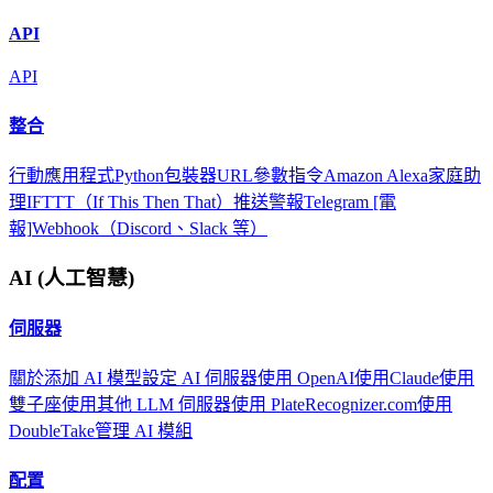
API
API
整合
行動應用程式
Python包裝器
URL參數
指令
Amazon Alexa
家庭助
理
IFTTT（If This Then That）
推送警報
Telegram [電
報]
Webhook（Discord、Slack 等）
AI (人工智慧)
伺服器
關於
添加 AI 模型
設定 AI 伺服器
使用 OpenAI
使用Claude
使用
雙子座
使用其他 LLM 伺服器
使用 PlateRecognizer.com
使用
DoubleTake
管理 AI 模組
配置