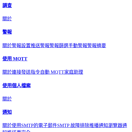
調查
關於
警報
關於
警報設置
推送警報
警報篩選
手動警報
警報摘要
使用 MQTT
關於
連接
發送指令
自動 MQTT
家庭助理
使用個人檔案
關於
通知
關於
使用SMTP的電子郵件
SMTP 故障排除
推播通知
瀏覽器通