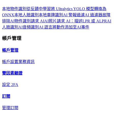
本地物件識別
從反饋中學習
將 Ultralytics YOLO 模型轉換為
ONNX
本地人臉識別
本地車牌識別
AI 警報過濾
AI 過濾器故障
排除
AI物件識別
請求 AI
AI照片
請求 AI：描述
LPR 或 ALPR
AI
人臉識別
AI音頻識別
AI 語言
將動作添加至AI事件
帳戶管理
帳戶管理
帳戶設置
業務資訊
雙因素驗證
設定 2FA
訂閱
管理訂閱