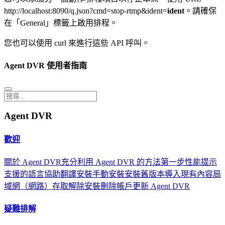
http://localhost:8090/q.json?cmd=stop-rtmp&ident=
ident
。請確保
在「General」標籤上啟用排程。
您也可以使用 curl 來進行這些 API 呼叫。
Agent DVR 使用者指南
Agent DVR
歡迎
關於 Agent DVR
充分利用 Agent DVR 的方法
第一步
性能提示
支援的語言
協助翻譯
安裝
手動安裝
安裝舊版本
導入現有內容
局
域網（網路）存取
解除安裝
刪除帳戶
更新 Agent DVR
疑難排解