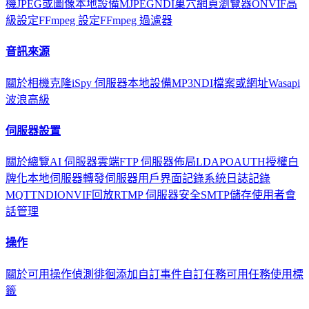
機
JPEG或圖像
本地設備
MJPEG
NDI
巢穴
網頁瀏覽器
ONVIF
高
級設定
FFmpeg 設定
FFmpeg 過濾器
音訊來源
關於
相機
克隆
iSpy 伺服器
本地設備
MP3
NDI
檔案或網址
Wasapi
波浪
高級
伺服器設置
關於
總覽
AI 伺服器
雲端
FTP 伺服器
佈局
LDAP
OAUTH
授權
白
牌化
本地伺服器
轉發伺服器
用戶界面
記錄
系統日誌記錄
MQTT
NDI
ONVIF
回放
RTMP 伺服器
安全
SMTP
儲存
使用者
會
話管理
操作
關於
可用操作
偵測徘徊
添加自訂事件
自訂任務
可用任務
使用標
籤