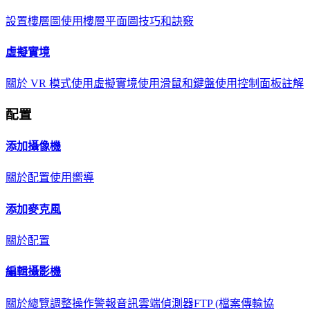
設置樓層圖
使用樓層平面圖
技巧和訣竅
虛擬實境
關於 VR 模式
使用虛擬實境
使用滑鼠和鍵盤
使用控制面板
註解
配置
添加攝像機
關於
配置
使用嚮導
添加麥克風
關於
配置
編輯攝影機
關於
總覽
調整
操作
警報
音訊
雲端
偵測器
FTP (檔案傳輸協