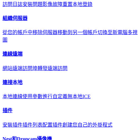
訪問日誌
安裝問題
影像故障
重置本地登錄
組織伺服器
從您的帳戶中移除伺服器
移動到另一個帳戶
切換至新電腦
多視
圖
連線遠端
網站遠端訪問
埠轉發遠端訪問
連接本地
本地連線
使用參數進行自定義
無本地ICE
插件
安裝插件
插件列表
配置插件
創建您自己的外掛程式
Nest和Dropcam攝像機