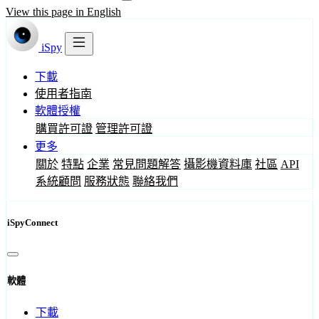
View this page in English
iSpy
下載
使用者指南
軟體授權
購買許可證
管理許可證
更多
關於
特點
企業
常見問題解答
攝影機資料庫
社區
API
系統顧問
服務狀態
聯絡我們
iSpyConnect
軟體
下載