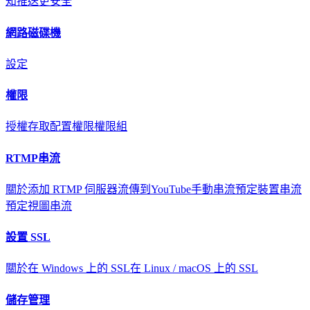
知
推送更安全
網路磁碟機
設定
權限
授權存取
配置權限
權限組
RTMP串流
關於
添加 RTMP 伺服器
流傳到YouTube
手動串流
預定裝置串流
預定視圖串流
設置 SSL
關於
在 Windows 上的 SSL
在 Linux / macOS 上的 SSL
儲存管理