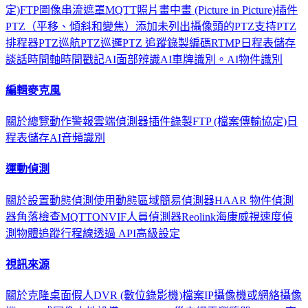
定)
FTP圖像串流
遮罩
MQTT
照片
畫中畫 (Picture in Picture)
插件
PTZ（平移、傾斜和變焦）
添加未列出攝像頭的PTZ支持
PTZ
排程器
PTZ巡航
PTZ巡邏
PTZ 追蹤
錄製
編碼
RTMP
日程表
儲存
談話
時間軸
時間戳記
AI面部辨識
AI車牌識別。
AI物件識別
編輯麥克風
關於
總覽
動作
警報
雲端
偵測器
插件
錄製
FTP (檔案傳輸協定)
日
程表
儲存
AI音頻識別
運動偵測
關於
設置動態偵測
使用動態區域
簡易偵測器
HAAR 物件偵測
器
角落檢查
MQTT
ONVIF
人員偵測器
Reolink
海康威視
速度偵
測
物體追蹤
行程線
透過 API
高級設定
視訊來源
關於
克隆
桌面
假人
DVR (數位錄影機)
檔案
IP攝像機或網絡攝像