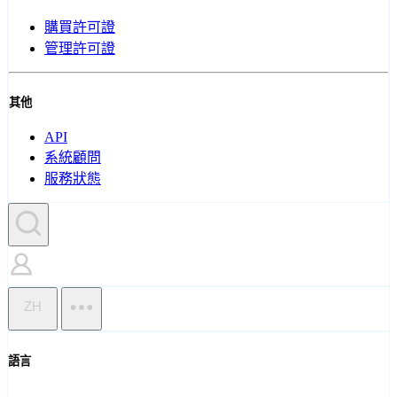
購買許可證
管理許可證
其他
API
系統顧問
服務狀態
ZH
語言