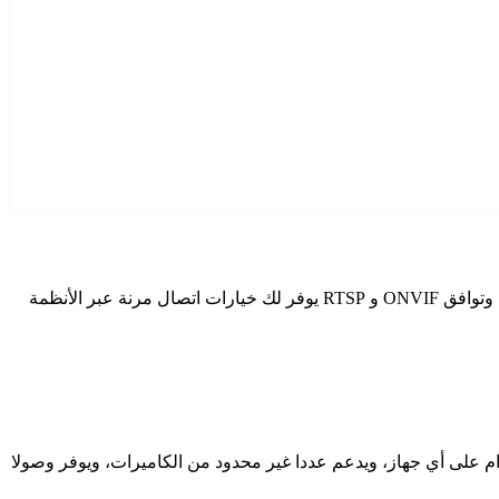
قم بتكوين 7-star كاميرات IP الخاصة بك باستخدام Agent DVR. يتضمن برنامج المراقبة المجاني الخاص بنا معالج إعداد مخصص لطرز 7-star، وتوافق ONVIF و RTSP يوفر لك خيارات اتصال مرنة عبر الأنظمة
دام على أي جهاز، ويدعم عددا غير محدود من الكاميرات، ويوفر وصولا