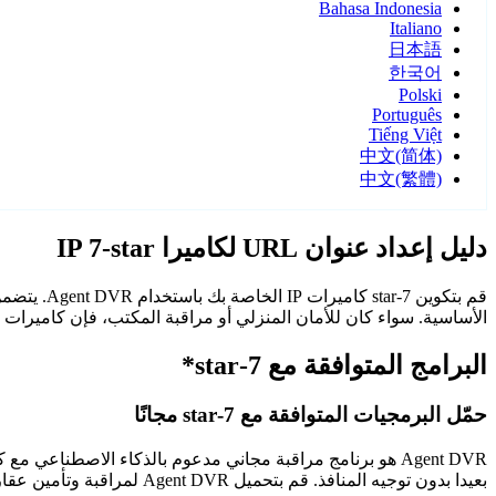
Bahasa Indonesia
Italiano
日本語
한국어
Polski
Português
Tiếng Việt
中文(简体)
中文(繁體)
دليل إعداد عنوان URL لكاميرا IP 7-star
الأساسية. سواء كان للأمان المنزلي أو مراقبة المكتب، فإن كاميرات 7-star مع Agent DVR توفر مراقبة موثوقة وآمنة.
البرامج المتوافقة مع 7-star*
حمّل البرمجيات المتوافقة مع 7-star مجانًا
Agent DVR هو برنامج مراقبة مجاني مدعوم بالذكاء الاصطن
بعيدا بدون توجيه المنافذ. قم بتحميل Agent DVR لمراقبة وتأمين عقارك على مدار الساعة.