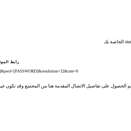
رابط الموق
E]&pwd=[PASSWORD]&resolution=32&rate=0
ا تملك iSpyConnect أي انتماء أو ارتباط أو تجمع مع منتجات 7-star. تم الحصول على تفاصيل الاتصال المقد