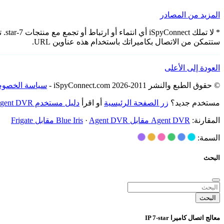
المزيد من المصادر
* ل
ستتمكن من الاتصال بكاميراتك باستخدام هذه عناوين URL.
العودة إلى الأعلى
© حقوق الطبع والنشر 2011-2026 iSpyConnect.com -
سياسة الخصوص
مستخدم جديد؟
زر الصفحة الرئيسية
أو اقرأ
دليل مستخدم Agent DVR
المقارنة:
Agent DVR مقابل Blue Iris
Agent DVR مقابل Frigate
·
السمة:
البحث
البحث
معالج اتصال كاميرا IP 7-star