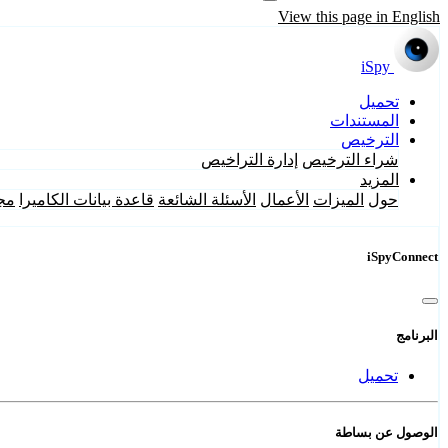
View this page in English
iSpy
تحميل
المستندات
الترخيص
شراء الترخيص
إدارة التراخيص
المزيد
حول
الميزات
الأعمال
الأسئلة الشائعة
قاعدة بيانات الكاميرا
مج
iSpyConnect
البرنامج
تحميل
الوصول عن بساطة