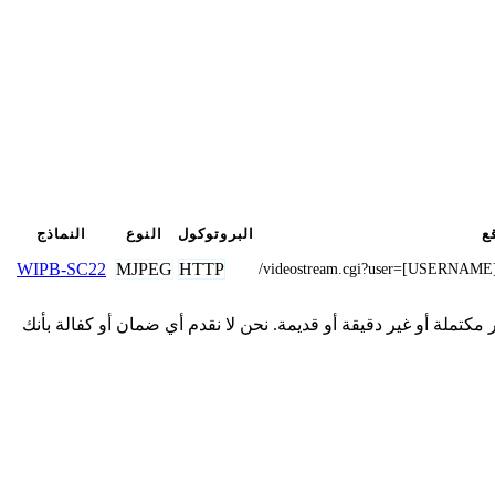
ع
البروتوكول
النوع
النماذج
MJPEG
HTTP
WIPB-SC22
/videostream.cgi?user=[USERNAM
مة هنا من المجتمع وقد تكون غير مكتملة أو غير دقيقة أو قديمة. نحن لا نقدم أي ضمان أو كفالة بأنك