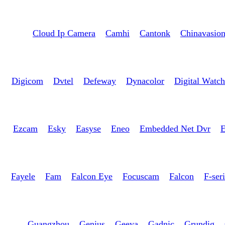
Cloud Ip Camera
Camhi
Cantonk
Chinavasio
Digicom
Dvtel
Defeway
Dynacolor
Digital Watc
Ezcam
Esky
Easyse
Eneo
Embedded Net Dvr
E
Fayele
Fam
Falcon Eye
Focuscam
Falcon
F-ser
Guangzhou
Genius
Geeya
Gadnic
Grundig