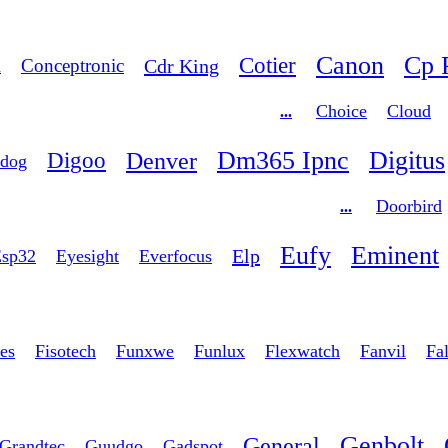
Canon
Cp 
Cotier
Cdr King
Conceptronic
n
Choice
Cloud
...
Dm365 Ipnc
Digitus
Denver
Digoo
hdog
Doorbird
...
Eufy
Eminent
Elp
sp32
Eyesight
Everfocus
ies
Fisotech
Funxwe
Funlux
Flexwatch
Fanvil
Fa
Genbolt
General
Grandtec
Guudgo
Gadspot