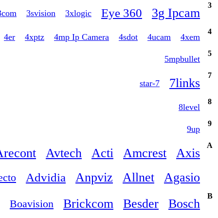
3
3g Ipcam
360 Eye
3com
3svision
3xlogic
4
4er
4xptz
4mp Ip Camera
4sdot
4ucam
4xem
5
5mpbullet
7
7links
7-star
8
8level
9
9up
A
Arecont
Avtech
Acti
Amcrest
Axis
Anpviz
Allnet
Agasio
Advidia
ecto
B
Brickcom
Besder
Bosch
Boavision