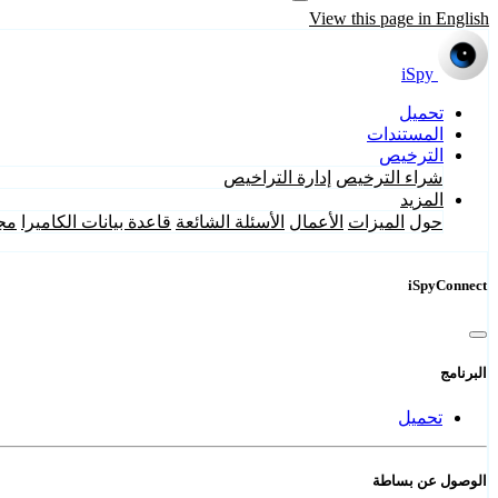
View this page in English
iSpy
تحميل
المستندات
الترخيص
شراء الترخيص
إدارة التراخيص
المزيد
حول
الميزات
الأعمال
الأسئلة الشائعة
قاعدة بيانات الكاميرا
مج
iSpyConnect
البرنامج
تحميل
الوصول عن بساطة