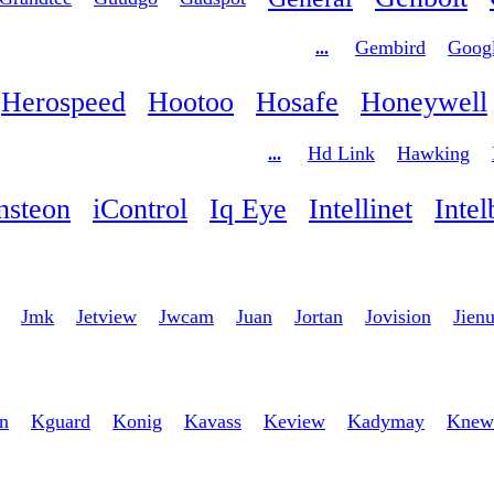
Gembird
Goog
...
Herospeed
Hootoo
Hosafe
Honeywell
Hd Link
Hawking
...
nsteon
iControl
Iq Eye
Intellinet
Intel
Jmk
Jetview
Jwcam
Juan
Jortan
Jovision
Jien
n
Kguard
Konig
Kavass
Keview
Kadymay
Knew