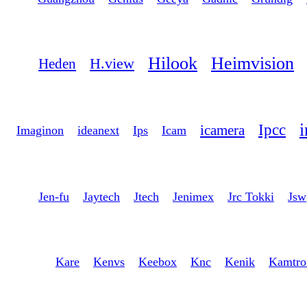
Hilook
Heimvision
H.view
Heden
i
Ipcc
icamera
Imaginon
ideanext
Ips
Icam
Jen-fu
Jaytech
Jtech
Jenimex
Jrc Tokki
Jsw
Kare
Kenvs
Keebox
Knc
Kenik
Kamtro