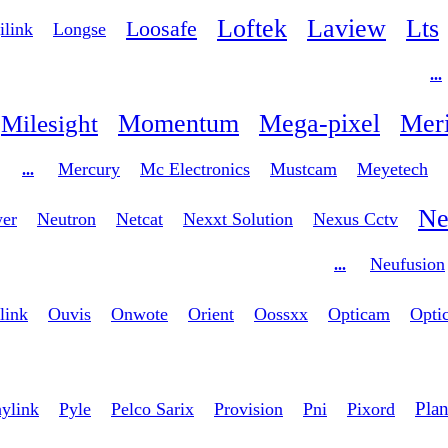
Loftek
Laview
Lts
Loosafe
ilink
Longse
...
Momentum
Mega-pixel
Meri
Milesight
Mercury
Mc Electronics
Mustcam
Meyetech
...
Ne
er
Neutron
Netcat
Nexxt Solution
Nexus Cctv
Neufusion
...
link
Ouvis
Onwote
Orient
Oossxx
Opticam
Opti
Pla
ylink
Pyle
Pelco Sarix
Provision
Pni
Pixord