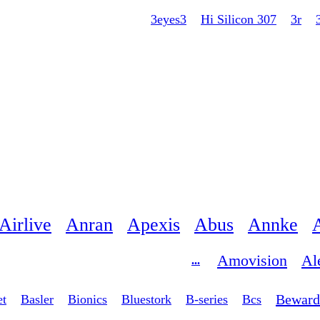
3eyes3
307 Hi Silicon
3r
Airlive
Anran
Apexis
Abus
Annke
Amovision
Al
...
Beward
et
Basler
Bionics
Bluestork
B-series
Bcs