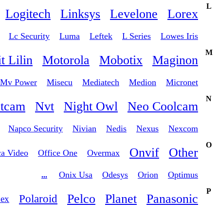
L
Logitech
Linksys
Levelone
Lorex
Lc Security
Luma
Leftek
L Series
Lowes Iris
M
t Lilin
Motorola
Mobotix
Maginon
Mv Power
Misecu
Mediatech
Medion
Micronet
N
tcam
Nvt
Night Owl
Neo Coolcam
Napco Security
Nivian
Nedis
Nexus
Nexcom
O
Onvif
Other
ca Video
Office One
Overmax
Onix Usa
Odesys
Orion
Optimus
...
P
Pelco
Planet
Panasonic
Polaroid
nex