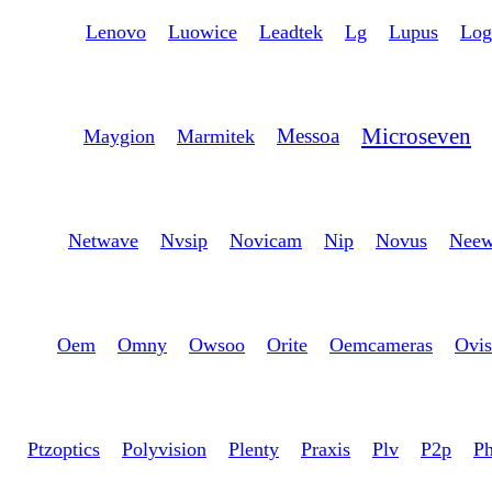
Lenovo
Luowice
Leadtek
Lg
Lupus
Log
Microseven
Messoa
Maygion
Marmitek
Netwave
Nvsip
Novicam
Nip
Novus
Neew
Oem
Omny
Owsoo
Orite
Oemcameras
Ovis
Ptzoptics
Polyvision
Plenty
Praxis
Plv
P2p
Ph