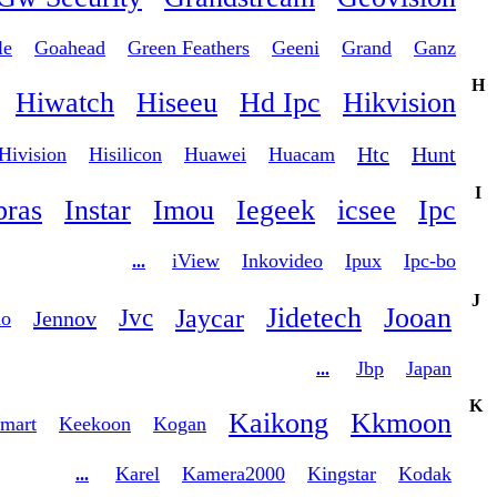
le
Goahead
Green Feathers
Geeni
Grand
Ganz
H
Hiwatch
Hiseeu
Hd Ipc
Hikvision
Htc
Hunt
Hivision
Hisilicon
Huawei
Huacam
I
bras
Instar
Imou
Iegeek
icsee
Ipc
iView
Inkovideo
Ipux
Ipc-bo
...
J
Jidetech
Jooan
Jaycar
Jvc
Jennov
uo
Jbp
Japan
...
K
Kaikong
Kkmoon
mart
Keekoon
Kogan
Karel
Kamera2000
Kingstar
Kodak
...