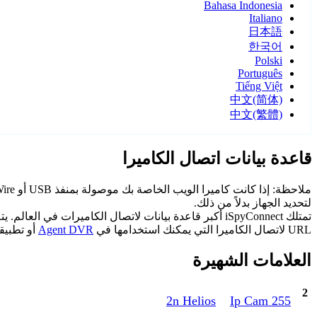
Bahasa Indonesia
Italiano
日本語
한국어
Polski
Português
Tiếng Việt
中文(简体)
中文(繁體)
قاعدة بيانات اتصال الكاميرا
ملاحظة: إذا كانت كاميرا الويب الخاصة بك موصولة بمنفذ USB أو FireWire على جهازك أو مدمجة في شاشتك، فأنت لا تملك كاميرا IP. اختر
لتحديد الجهاز بدلاً من ذلك.
تمتلك iSpyConnect أكبر قاعدة بيانات لاتصال الكاميرات 
URL لاتصال الكاميرا التي يمكنك استخدامها في
Agent DVR
أو تطبيقا
العلامات الشهيرة
2
2n Helios
255 Ip Cam