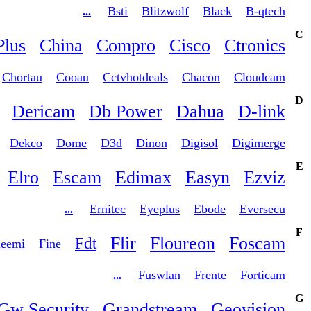
Bsti
Blitzwolf
Black
B-qtech
...
C
Plus
China
Compro
Cisco
Ctronics
Chortau
Cooau
Cctvhotdeals
Chacon
Cloudcam
D
Dericam
Db Power
Dahua
D-link
Dekco
Dome
D3d
Dinon
Digisol
Digimerge
E
Elro
Escam
Edimax
Easyn
Ezviz
Ernitec
Eyeplus
Ebode
Eversecu
...
F
Flir
Floureon
Foscam
Fdt
leemi
Fine
Fuswlan
Frente
Forticam
...
G
Gw Security
Grandstream
Geovision