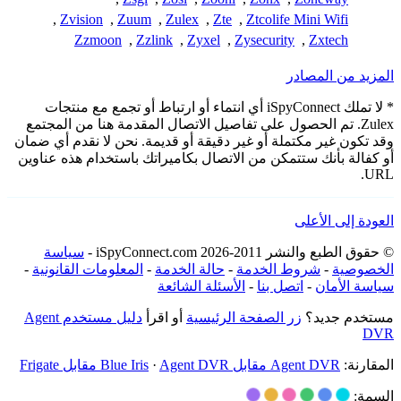
,
Zvision
,
Zuum
,
Zulex
,
Zte
,
Ztcolife Mini Wifi
Zzmoon
,
Zzlink
,
Zyxel
,
Zysecurity
,
Zxtech
المزيد من المصادر
* لا تملك iSpyConnect أي انتماء أو ارتباط أو تجمع مع منتجات
Zulex. تم الحصول على تفاصيل الاتصال المقدمة هنا من المجتمع
وقد تكون غير مكتملة أو غير دقيقة أو قديمة. نحن لا نقدم أي ضمان
أو كفالة بأنك ستتمكن من الاتصال بكاميراتك باستخدام هذه عناوين
URL.
العودة إلى الأعلى
© حقوق الطبع والنشر 2011-2026 iSpyConnect.com -
سياسة
الخصوصية
-
شروط الخدمة
-
حالة الخدمة
-
المعلومات القانونية
-
سياسة الأمان
-
اتصل بنا
-
الأسئلة الشائعة
مستخدم جديد؟
زر الصفحة الرئيسية
أو اقرأ
دليل مستخدم Agent
DVR
المقارنة:
Agent DVR مقابل Blue Iris
Agent DVR مقابل Frigate
·
السمة: