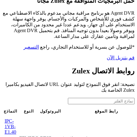
حمّل البرمجيات المتوافقة مع Zulex مجانًا
Agent DVR هو برنامج مراقبة مجاني مدعوم بالذكاء الاصطناعي مع
كشف فوري للأشخاص والمركبات والأجسام. يوفر واجهة سهلة
الاستخدام على أي جهاز، ويدعم عددا غير محدود من الكاميرات،
ويوفر وصولا بعيدا بدون توجيه المنافذ. قم بتحميل Agent DVR
لمراقبة وتأمين عقارك على مدار الساعة.
*للوصول عن بسرية أو للاستخدام التجاري، راجع
التسعير
قم بتنزيل الآن
روابط الاتصال Zulex
نصيحة: انقر فوق النموذج لتوليد عنوان URL لاتصال الفيديو بكاميرا
Zulex الخاصة بك
رابط الموقع
البروتوكول
النوع
النماذج
IPC-
1VB-
E1.40