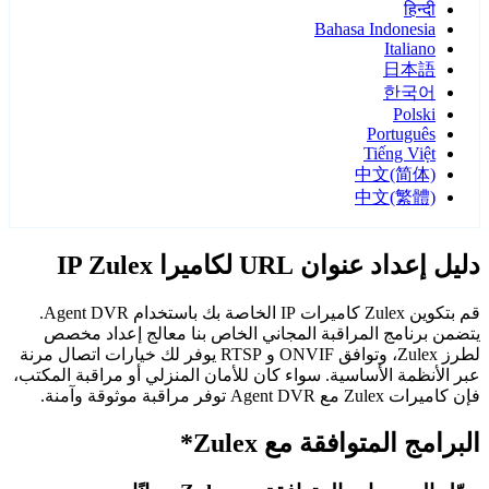
हिन्दी
Bahasa Indonesia
Italiano
日本語
한국어
Polski
Português
Tiếng Việt
中文(简体)
中文(繁體)
دليل إعداد عنوان URL لكاميرا IP Zulex
قم بتكوين Zulex كاميرات IP الخاصة بك باستخدام Agent DVR.
يتضمن برنامج المراقبة المجاني الخاص بنا معالج إعداد مخصص
لطرز Zulex، وتوافق ONVIF و RTSP يوفر لك خيارات اتصال مرنة
عبر الأنظمة الأساسية. سواء كان للأمان المنزلي أو مراقبة المكتب،
فإن كاميرات Zulex مع Agent DVR توفر مراقبة موثوقة وآمنة.
البرامج المتوافقة مع Zulex*