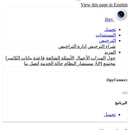
View this page in English
iSpy
تحميل
المستندات
الترخيص
شراء الترخيص
إدارة التراخيص
المزيد
حول
الميزات
الأعمال
الأسئلة الشائعة
قاعدة بيانات الكاميرا
مجتمع
API
مستشار النظام
حالة الخدمة
اتصل بنا
iSpyConnect
البرنامج
تحميل