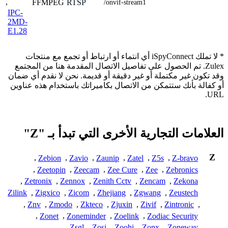
,
FFMPEG
RTSP
/onvif-stream1
IPC-
2MD-
E1.28
* لا تملك iSpyConnect أي انتماء أو ارتباط أو تجمع مع منتجات
Zulex. تم الحصول على تفاصيل الاتصال المقدمة هنا من المجتمع
وقد تكون غير مكتملة أو غير دقيقة أو قديمة. نحن لا نقدم أي ضمان
أو كفالة بأنك ستتمكن من الاتصال بكاميراتك باستخدام هذه عناوين
URL.
العلامات التجارية الأخرى التي تبدأ بـ "Z"
Z
,
Zebion
,
Zavio
,
Zaunip
,
Zatel
,
Z5s
,
Z-bravo
,
Zeetopin
,
Zeecam
,
Zee Cure
,
Zee
,
Zebronics
,
Zetronix
,
Zennox
,
Zenith Cctv
,
Zencam
,
Zekona
Zilink
,
Zigxico
,
Zicom
,
Zhejiang
,
Zgwang
,
Zeustech
,
Znv
,
Zmodo
,
Zkteco
,
Zjuxin
,
Zivif
,
Zintronic
,
,
Zonet
,
Zoneminder
,
Zoelink
,
Zodiac Security
,
Zsgl
,
Zosi
,
Zoohi
,
Zonx
,
Zoneway