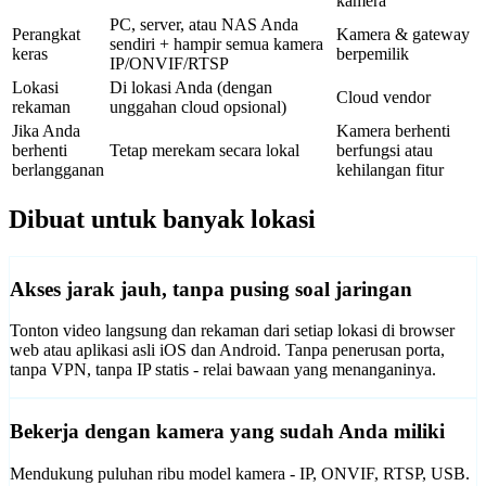
kamera
PC, server, atau NAS Anda
Perangkat
Kamera & gateway
sendiri + hampir semua kamera
keras
berpemilik
IP/ONVIF/RTSP
Lokasi
Di lokasi Anda (dengan
Cloud vendor
rekaman
unggahan cloud opsional)
Jika Anda
Kamera berhenti
berhenti
Tetap merekam secara lokal
berfungsi atau
berlangganan
kehilangan fitur
Dibuat untuk banyak lokasi
Akses jarak jauh, tanpa pusing soal jaringan
Tonton video langsung dan rekaman dari setiap lokasi di browser
web atau aplikasi asli iOS dan Android. Tanpa penerusan porta,
tanpa VPN, tanpa IP statis - relai bawaan yang menanganinya.
Bekerja dengan kamera yang sudah Anda miliki
Mendukung puluhan ribu model kamera - IP, ONVIF, RTSP, USB.