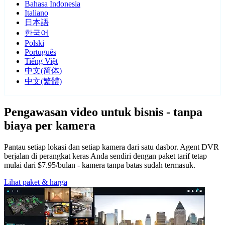
Bahasa Indonesia
Italiano
日本語
한국어
Polski
Português
Tiếng Việt
中文(简体)
中文(繁體)
Pengawasan video untuk bisnis - tanpa
biaya per kamera
Pantau setiap lokasi dan setiap kamera dari satu dasbor. Agent DVR
berjalan di perangkat keras Anda sendiri dengan paket tarif tetap
mulai dari $7.95/bulan - kamera tanpa batas sudah termasuk.
Lihat paket & harga