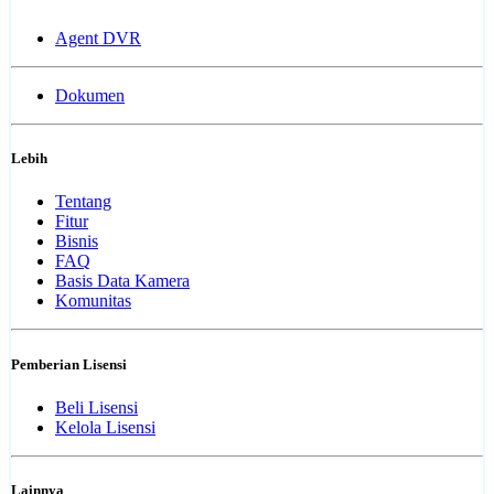
Agent DVR
Dokumen
Lebih
Tentang
Fitur
Bisnis
FAQ
Basis Data Kamera
Komunitas
Pemberian Lisensi
Beli Lisensi
Kelola Lisensi
Lainnya