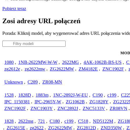
Pobierz teraz
Zosi adresy URL połączeń
Porada: Kliknij model, aby wygenerować adres URL połączenia wide
MOD
1080
,
1NB-2622MW-W-W
,
2622MG
,
4AK-1062B-BS-US
,
C
zg2612e
,
zg2622mw
,
ZG2622MW
,
ZM4182E
,
ZNC1902F
,
Unknown
,
C289
,
ZR08-MN
1528
,
1828D
,
1883m
,
1NC-2892J-W-EU
,
C190
,
c199
,
C22
IPC_1150381
,
IPC-2965Y-W
,
ZG1062B
,
ZG1828Y
,
ZG232
ZNC1902F
,
ZNC1903Y
,
ZNC2892J
,
ZNC5133V
,
ZR08VN
1828
,
2622mg
,
721
,
C180
,
c199
,
C518
,
ND5122M
,
ZG18
,
ZG2615E
,
zg2622
,
ZG2622MW
,
ZG2812D
,
ZND350W
,
Z