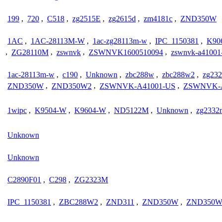
199
,
720
,
C518
,
zg2515E
,
zg2615d
,
zm4181c
,
ZND350W
1AC
,
1AC-28113M-W
,
1ac-zg28113m-w
,
IPC_1150381
,
K90
,
ZG28110M
,
zswnvk
,
ZSWNVK1600510094
,
zswnvk-a41001
1ac-28113m-w
,
c190
,
Unknown
,
zbc288w
,
zbc288w2
,
zg23
ZND350W
,
ZND350W2
,
ZSWNVK-A41001-US
,
ZSWNVK-A
1wipc
,
K9504-W
,
K9604-W
,
ND5122M
,
Unknown
,
zg2332
Unknown
Unknown
C2890F01
,
C298
,
ZG2323M
IPC_1150381
,
ZBC288W2
,
ZND311
,
ZND350W
,
ZND350W