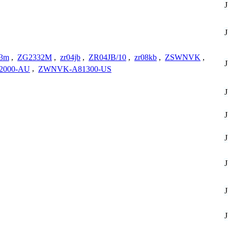
13m
,
ZG2332M
,
zr04jb
,
ZR04JB/10
,
zr08kb
,
ZSWNVK
,
2000-AU
,
ZWNVK-A81300-US