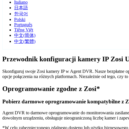
Italiano
日本語
한국어
Polski
Português
Tiếng Việt
中文(简体)
中文(繁體)
Przewodnik konfiguracji kamery IP Zosi
Skonfiguruj swoje Zosi kamery IP w Agent DVR. Nasze bezpłatne opr
opcje połączenia na różnych platformach. Niezależnie od tego, czy
Oprogramowanie zgodne z Zosi*
Pobierz darmowe oprogramowanie kompatybilne z Z
Agent DVR to darmowe oprogramowanie do monitorowania zasilane sz
dowolnym urządzeniu, obsługuje nieograniczoną liczbę kamer i zape
*W celu zabezpieczonego zdalnego dostępu lub użytku biznesoweg