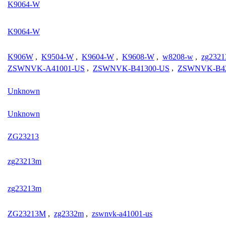
K9064-W
K9064-W
K906W
,
K9504-W
,
K9604-W
,
K9608-W
,
w8208-w
,
zg232
ZSWNVK-A41001-US
,
ZSWNVK-B41300-US
,
ZSWNVK-B4
Unknown
Unknown
ZG23213
zg23213m
zg23213m
ZG23213M
,
zg2332m
,
zswnvk-a41001-us