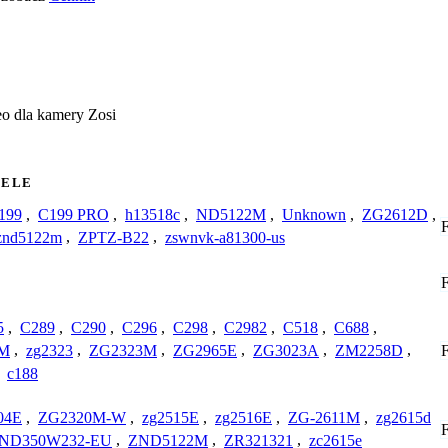
o dla kamery Zosi
ELE
199
,
C199 PRO
,
h13518c
,
ND5122M
,
Unknown
,
ZG2612D
,
znd5122m
,
ZPTZ-B22
,
zswnvk-a81300-us
5
,
C289
,
C290
,
C296
,
C298
,
C2982
,
C518
,
C688
,
2M
,
zg2323
,
ZG2323M
,
ZG2965E
,
ZG3023A
,
ZM2258D
,
,
c188
04E
,
ZG2320M-W
,
zg2515E
,
zg2516E
,
ZG-2611M
,
zg2615d
ND350W232-EU
,
ZND5122M
,
ZR321321
,
zc2615e