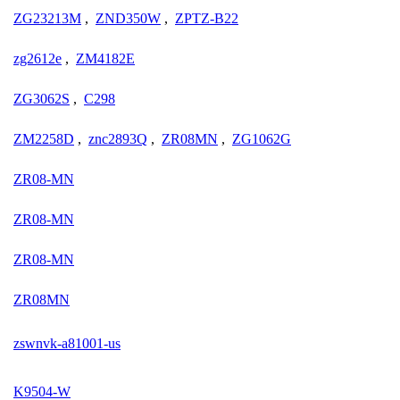
ZG23213M
,
ZND350W
,
ZPTZ-B22
zg2612e
,
ZM4182E
ZG3062S
,
C298
ZM2258D
,
znc2893Q
,
ZR08MN
,
ZG1062G
ZR08-MN
ZR08-MN
ZR08-MN
ZR08MN
zswnvk-a81001-us
K9504-W