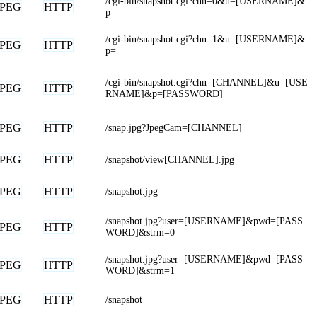
/cgi-bin/snapshot.cgi?chn=0&u=[USERNAME]&
JPEG
HTTP
p=
/cgi-bin/snapshot.cgi?chn=1&u=[USERNAME]&
JPEG
HTTP
p=
/cgi-bin/snapshot.cgi?chn=[CHANNEL]&u=[USE
JPEG
HTTP
RNAME]&p=[PASSWORD]
JPEG
HTTP
/snap.jpg?JpegCam=[CHANNEL]
JPEG
HTTP
/snapshot/view[CHANNEL].jpg
JPEG
HTTP
/snapshot.jpg
/snapshot.jpg?user=[USERNAME]&pwd=[PASS
JPEG
HTTP
WORD]&strm=0
/snapshot.jpg?user=[USERNAME]&pwd=[PASS
JPEG
HTTP
WORD]&strm=1
JPEG
HTTP
/snapshot