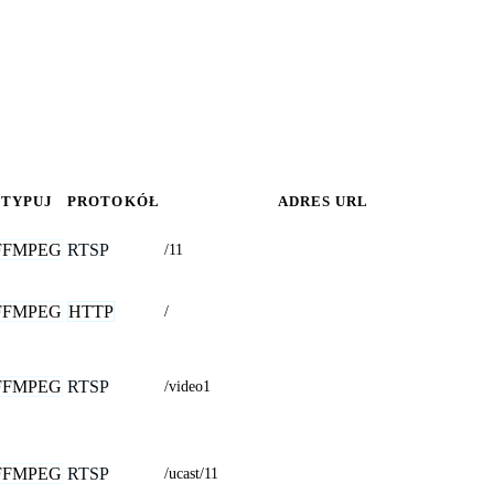
TYPUJ
PROTOKÓŁ
ADRES URL
FFMPEG
RTSP
/11
FFMPEG
HTTP
/
FFMPEG
RTSP
/video1
FFMPEG
RTSP
/ucast/11