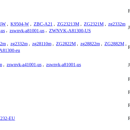
6W
,
K9504-W
,
ZBC-A21
,
ZG23213M
,
ZG2321M
,
zg2332m
-us
,
zswnvk-a81001-us
,
ZWNVK-A81300-US
22m
,
zg2332m
,
zg28110m
,
ZG2822M
,
zg28822m
,
ZG2882M
,
81300-eu
m
,
zswnvk-a41001-us
,
zswnvk-a81001-us
232-EU