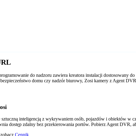
 URL
ogramowanie do nadzoru zawiera kreatora instalacji dostosowany do 
 to bezpieczeństwo domu czy nadzór biurowy, Zosi kamery z Agent DV
osi
tuczną inteligencją z wykrywaniem osób, pojazdów i obiektów w czas
wnia dostęp zdalny bez przekierowania portów. Pobierz Agent DVR, a
o zobacz
Cennik