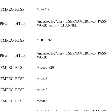
FFMPEG
RTSP
/ucast/12
/snapshot.jpg?user=[USERNAME]&pwd=[PASS
JPEG
HTTP
WORD]&strm=[CHANNEL]
FFMPEG
RTSP
/ch0_0.264
/snapshot.jpg?user=[USERNAME]&pwd=[PASS
JPEG
HTTP
WORD]
FFMPEG
RTSP
/video8-x264
FFMPEG
RTSP
/video8
FFMPEG
RTSP
/video2
FFMPEG
RTSP
/onvif1