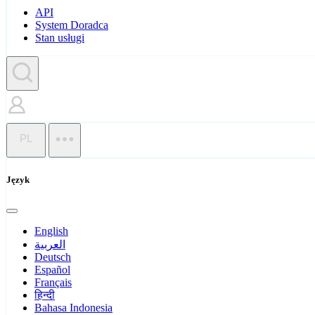
API
System Doradca
Stan usługi
PL
Język
English
العربية
Deutsch
Español
Français
हिन्दी
Bahasa Indonesia