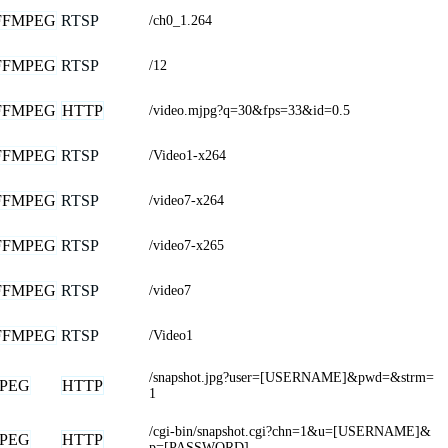
FFMPEG
RTSP
/ch0_1.264
FFMPEG
RTSP
/12
FFMPEG
HTTP
/video.mjpg?q=30&fps=33&id=0.5
FFMPEG
RTSP
/Video1-x264
FFMPEG
RTSP
/video7-x264
FFMPEG
RTSP
/video7-x265
FFMPEG
RTSP
/video7
FFMPEG
RTSP
/Video1
/snapshot.jpg?user=[USERNAME]&pwd=&strm=
JPEG
HTTP
1
/cgi-bin/snapshot.cgi?chn=1&u=[USERNAME]&
JPEG
HTTP
p=[PASSWORD]