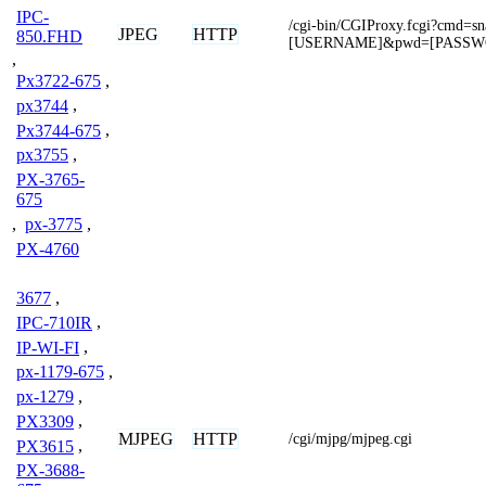
IPC-
/cgi-bin/CGIProxy.fcgi?cmd=s
JPEG
HTTP
850.FHD
[USERNAME]&pwd=[PASS
,
Px3722-675
,
px3744
,
Px3744-675
,
px3755
,
PX-3765-
675
,
px-3775
,
PX-4760
3677
,
IPC-710IR
,
IP-WI-FI
,
px-1179-675
,
px-1279
,
PX3309
,
MJPEG
HTTP
/cgi/mjpg/mjpeg.cgi
PX3615
,
PX-3688-