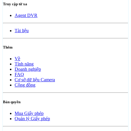
Truy cập từ xa
Agent DVR
Tài liệu
Thêm
Về
Tính năng
Doanh nghiệp
FAQ
Cơ sở dữ liệu Camera
Cộng đồng
Bản quyền
Mua Giấy phép
Quản lý Giấy phép