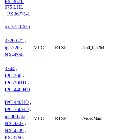
PX-3671-
675 LHL
,
PX36771-1
,
px-3720-675
3720-675
,
VLC
RTSP
ipc-720
,
/ch0_0.h264
NX-4558
3744
,
IPC-260
,
IPC-20HD
,
IPC-440.HD
,
IPC-440HD
,
IPC-750HD
,
ipc900.ptz
,
VLC
RTSP
/videoMain
NX-4207
,
NX-4209
,
PX-3760-