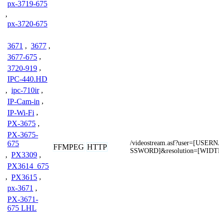
px-3719-675
,
px-3720-675
3671
,
3677
,
3677-675
,
3720-919
,
IPC-440.HD
,
ipc-710ir
,
IP-Cam-in
,
IP-Wi-Fi
,
PX-3675
,
PX-3675-
/videostream.asf?user=[US
675
FFMPEG
HTTP
SSWORD]&resolution=[WIDT
,
PX3309
,
PX3614_675
,
PX3615
,
px-3671
,
PX-3671-
675 LHL
,