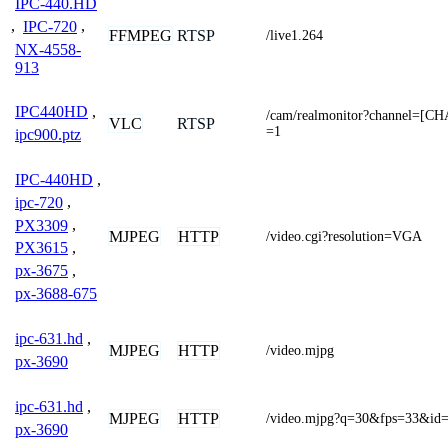
IPC-440.HD
,
IPC-720
,
FFMPEG
RTSP
/live1.264
NX-4558-
913
IPC440HD
,
/cam/realmonitor?channel=[
VLC
RTSP
=1
ipc900.ptz
IPC-440HD
,
ipc-720
,
PX3309
,
MJPEG
HTTP
/video.cgi?resolution=VGA
PX3615
,
px-3675
,
px-3688-675
ipc-631.hd
,
MJPEG
HTTP
/video.mjpg
px-3690
ipc-631.hd
,
MJPEG
HTTP
/video.mjpg?q=30&fps=33&id=
px-3690