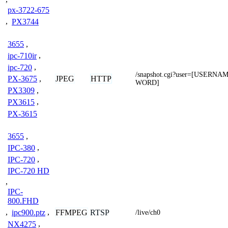
px-3722-675
,
PX3744
3655
,
ipc-710ir
,
ipc-720
,
/snapshot.cgi?user=[USERN
JPEG
HTTP
PX-3675
,
WORD]
PX3309
,
PX3615
,
PX-3615
3655
,
IPC-380
,
IPC-720
,
IPC-720 HD
,
IPC-
800.FHD
FFMPEG
RTSP
,
ipc900.ptz
,
/live/ch0
NX4275
,