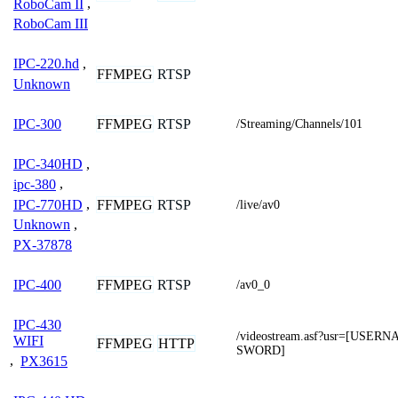
RoboCam II
,
RoboCam III
IPC-220.hd
,
FFMPEG
RTSP
Unknown
FFMPEG
RTSP
IPC-300
/Streaming/Channels/101
IPC-340HD
,
ipc-380
,
IPC-770HD
,
FFMPEG
RTSP
/live/av0
Unknown
,
PX-37878
FFMPEG
RTSP
IPC-400
/av0_0
IPC-430
/videostream.asf?usr=[USE
WIFI
FFMPEG
HTTP
SWORD]
,
PX3615