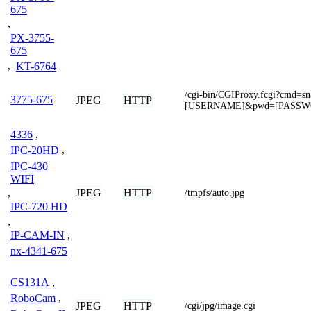
675
,
PX-3755-
675
,
KT-6764
/cgi-bin/CGIProxy.fcgi?cmd=s
3775-675
JPEG
HTTP
[USERNAME]&pwd=[PASSW
4336
,
IPC-20HD
,
IPC-430
WIFI
JPEG
HTTP
,
/tmpfs/auto.jpg
IPC-720 HD
,
IP-CAM-IN
,
nx-4341-675
CS131A
,
RoboCam
,
JPEG
HTTP
/cgi/jpg/image.cgi