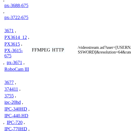
px-3688-675
,
px-3722-675
3671
,
PX3614_12
,
PX3615
,
/videostream.asf?user=[US
FFMPEG
HTTP
PX-3615-
SSWORD]&resolution=64&rat
675
,
px-3671
,
RoboCam III
3677
,
374411
,
3755
,
ipc-20hd
,
IPC-340HD
,
IPC-440.HD
,
IPC-720
,
IPC-770HD
,