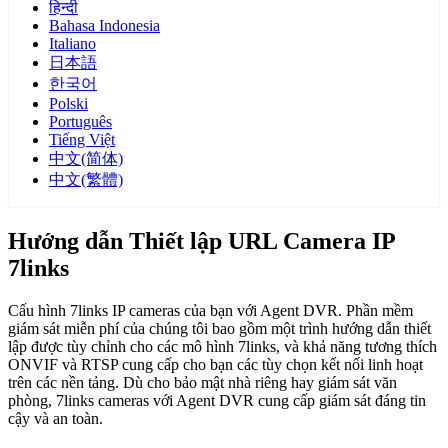
हिन्दी
Bahasa Indonesia
Italiano
日本語
한국어
Polski
Português
Tiếng Việt
中文(简体)
中文(繁體)
Hướng dẫn Thiết lập URL Camera IP
7links
Cấu hình 7links IP cameras của bạn với Agent DVR. Phần mềm
giám sát miễn phí của chúng tôi bao gồm một trình hướng dẫn thiết
lập được tùy chỉnh cho các mô hình 7links, và khả năng tương thích
ONVIF và RTSP cung cấp cho bạn các tùy chọn kết nối linh hoạt
trên các nền tảng. Dù cho bảo mật nhà riêng hay giám sát văn
phòng, 7links cameras với Agent DVR cung cấp giám sát đáng tin
cậy và an toàn.