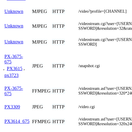
MJPEG
HTTP
Unknown
/video?profile=[CHANNEL]
/videostream.cgi?user=[US
Unknown
MJPEG
HTTP
SSWORD]&resolution=32&rat
/videostream.cgi?user=[US
Unknown
MJPEG
HTTP
SSWORD]
PX-3675-
675
JPEG
HTTP
/snapshot.cgi
,
PX3615
,
px3723
PX-3675-
/videostream.asf?user=[US
FFMPEG
HTTP
SSWORD]&resolution=320*24
675
JPEG
HTTP
PX3309
/video.cgi
/videostream.asf?user=[US
PX3614_675
FFMPEG
HTTP
SSWORD]&resolution=320x24