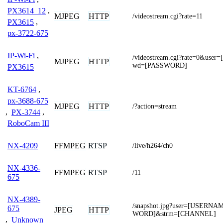
PX3614_12
,
MJPEG
HTTP
/videostream.cgi?rate=11
PX3615
,
px-3722-675
IP-Wi-Fi
,
/videostream.cgi?rate=0&us
MJPEG
HTTP
wd=[PASSWORD]
PX3615
KT-6764
,
px-3688-675
MJPEG
HTTP
/?action=stream
,
PX-3744
,
RoboCam III
FFMPEG
RTSP
NX-4209
/live/h264/ch0
NX-4336-
FFMPEG
RTSP
/11
675
NX-4389-
/snapshot.jpg?user=[USERN
675
JPEG
HTTP
WORD]&strm=[CHANNEL]
,
Unknown