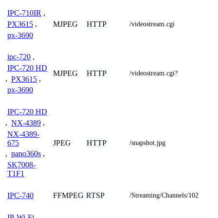
IPC-710IR
,
MJPEG
HTTP
PX3615
,
/videostream.cgi
px-3690
ipc-720
,
IPC-720 HD
MJPEG
HTTP
/videostream.cgi?
,
PX3615
,
px-3690
IPC-720 HD
,
NX-4389
,
NX-4389-
675
JPEG
HTTP
/snapshot.jpg
,
pano360s
,
SK7008-
T1F1
FFMPEG
RTSP
IPC-740
/Streaming/Channels/102
IP-Wi-Fi
,