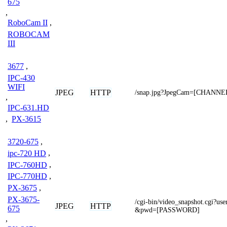
675
,
RoboCam II
,
ROBOCAM
III
3677
,
IPC-430
WIFI
JPEG
HTTP
/snap.jpg?JpegCam=[CHANNE
,
IPC-631.HD
,
PX-3615
3720-675
,
ipc-720 HD
,
IPC-760HD
,
IPC-770HD
,
PX-3675
,
PX-3675-
/cgi-bin/video_snapshot.cgi?
JPEG
HTTP
675
&pwd=[PASSWORD]
,