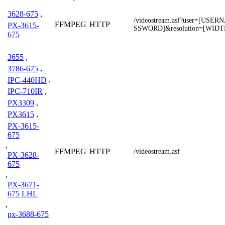
3628-675
,
/videostream.asf?user=[US
FFMPEG
HTTP
PX-3615-
SSWORD]&resolution=[WIDT
675
3655
,
3786-675
,
IPC-440HD
,
IPC-710IR
,
PX3309
,
PX3615
,
PX-3615-
675
,
FFMPEG
HTTP
/videostream.asf
PX-3628-
675
,
PX-3671-
675 LHL
,
px-3688-675
,