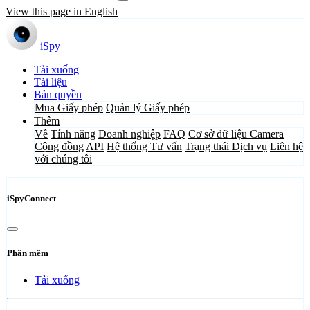
View this page in English
iSpy
Tải xuống
Tài liệu
Bản quyền
Mua Giấy phép
Quản lý Giấy phép
Thêm
Về
Tính năng
Doanh nghiệp
FAQ
Cơ sở dữ liệu Camera
Cộng đồng
API
Hệ thống Tư vấn
Trạng thái Dịch vụ
Liên hệ
với chúng tôi
iSpyConnect
Phần mềm
Tải xuống