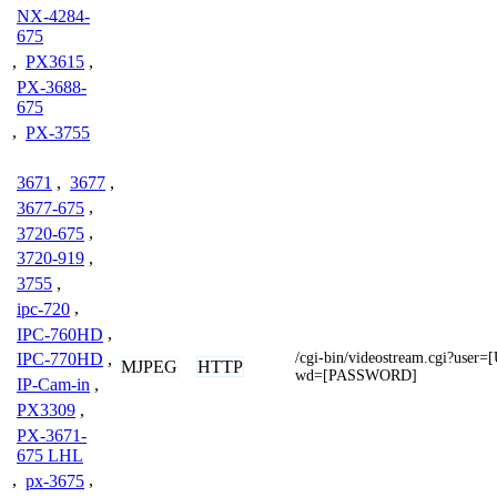
NX-4284-
675
,
PX3615
,
PX-3688-
675
,
PX-3755
3671
,
3677
,
3677-675
,
3720-675
,
3720-919
,
3755
,
ipc-720
,
IPC-760HD
,
/cgi-bin/videostream.cgi?us
IPC-770HD
,
MJPEG
HTTP
wd=[PASSWORD]
IP-Cam-in
,
PX3309
,
PX-3671-
675 LHL
,
px-3675
,