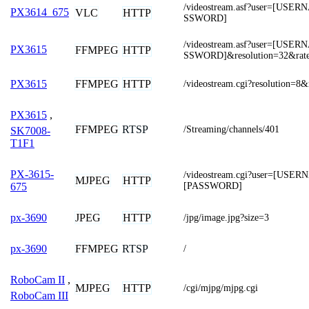
/videostream.asf?user=[US
PX3614_675
VLC
HTTP
SSWORD]
/videostream.asf?user=[US
PX3615
FFMPEG
HTTP
SSWORD]&resolution=32&rat
FFMPEG
HTTP
PX3615
/videostream.cgi?resolution=8&
PX3615
,
FFMPEG
RTSP
/Streaming/channels/401
SK7008-
T1F1
PX-3615-
/videostream.cgi?user=[USE
MJPEG
HTTP
[PASSWORD]
675
JPEG
HTTP
px-3690
/jpg/image.jpg?size=3
FFMPEG
RTSP
px-3690
/
RoboCam II
,
MJPEG
HTTP
/cgi/mjpg/mjpg.cgi
RoboCam III