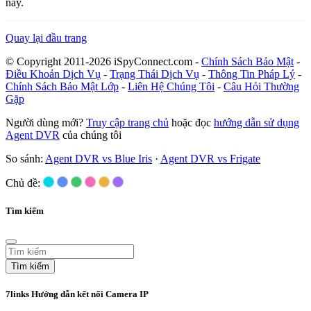
này.
Quay lại đầu trang
© Copyright 2011-2026 iSpyConnect.com -
Chính Sách Bảo Mật
-
Điều Khoản Dịch Vụ
-
Trạng Thái Dịch Vụ
-
Thông Tin Pháp Lý
-
Chính Sách Bảo Mật Lớp
-
Liên Hệ Chúng Tôi
-
Câu Hỏi Thường
Gặp
Người dùng mới?
Truy cập trang chủ
hoặc đọc
hướng dẫn sử dụng
Agent DVR
của chúng tôi
So sánh:
Agent DVR vs Blue Iris
·
Agent DVR vs Frigate
Chủ đề:
Tìm kiếm
Tìm kiếm
7links Hướng dẫn kết nối Camera IP