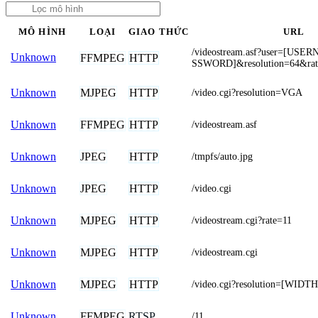
MÔ HÌNH
LOẠI
GIAO THỨC
URL
/videostream.asf?user=[US
Unknown
FFMPEG
HTTP
SSWORD]&resolution=64&rat
MJPEG
HTTP
Unknown
/video.cgi?resolution=VGA
FFMPEG
HTTP
Unknown
/videostream.asf
JPEG
HTTP
Unknown
/tmpfs/auto.jpg
JPEG
HTTP
Unknown
/video.cgi
MJPEG
HTTP
Unknown
/videostream.cgi?rate=11
MJPEG
HTTP
Unknown
/videostream.cgi
MJPEG
HTTP
Unknown
/video.cgi?resolution=[WID
FFMPEG
RTSP
Unknown
/11