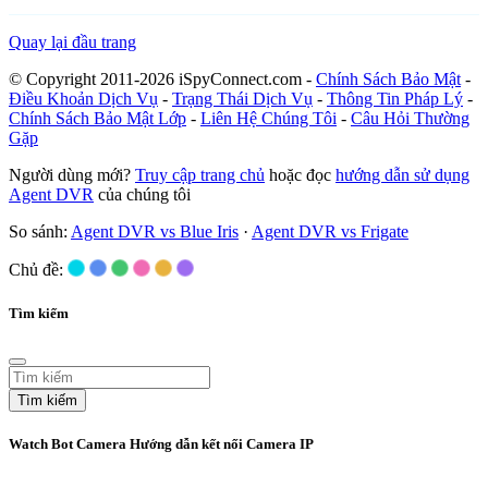
Quay lại đầu trang
© Copyright 2011-2026 iSpyConnect.com -
Chính Sách Bảo Mật
-
Điều Khoản Dịch Vụ
-
Trạng Thái Dịch Vụ
-
Thông Tin Pháp Lý
-
Chính Sách Bảo Mật Lớp
-
Liên Hệ Chúng Tôi
-
Câu Hỏi Thường
Gặp
Người dùng mới?
Truy cập trang chủ
hoặc đọc
hướng dẫn sử dụng
Agent DVR
của chúng tôi
So sánh:
Agent DVR vs Blue Iris
·
Agent DVR vs Frigate
Chủ đề:
Tìm kiếm
Tìm kiếm
Watch Bot Camera Hướng dẫn kết nối Camera IP