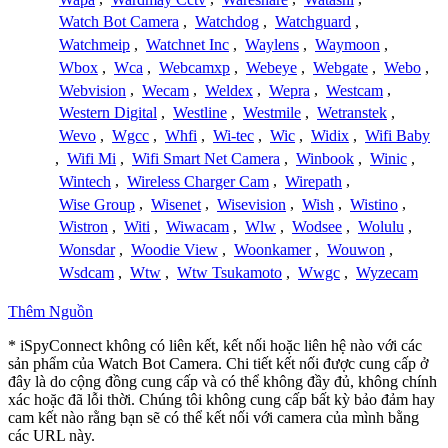
Watch Bot Camera
,
Watchdog
,
Watchguard
,
Watchmeip
,
Watchnet Inc
,
Waylens
,
Waymoon
,
Wbox
,
Wca
,
Webcamxp
,
Webeye
,
Webgate
,
Webo
,
Webvision
,
Wecam
,
Weldex
,
Wepra
,
Westcam
,
Western Digital
,
Westline
,
Westmile
,
Wetranstek
,
Wevo
,
Wgcc
,
Whfi
,
Wi-tec
,
Wic
,
Widix
,
Wifi Baby
,
Wifi Mi
,
Wifi Smart Net Camera
,
Winbook
,
Winic
,
Wintech
,
Wireless Charger Cam
,
Wirepath
,
Wise Group
,
Wisenet
,
Wisevision
,
Wish
,
Wistino
,
Wistron
,
Witi
,
Wiwacam
,
Wlw
,
Wodsee
,
Wolulu
,
Wonsdar
,
Woodie View
,
Woonkamer
,
Wouwon
,
Wsdcam
,
Wtw
,
Wtw Tsukamoto
,
Wwgc
,
Wyzecam
Thêm Nguồn
* iSpyConnect không có liên kết, kết nối hoặc liên hệ nào với các
sản phẩm của Watch Bot Camera. Chi tiết kết nối được cung cấp ở
đây là do cộng đồng cung cấp và có thể không đầy đủ, không chính
xác hoặc đã lỗi thời. Chúng tôi không cung cấp bất kỳ bảo đảm hay
cam kết nào rằng bạn sẽ có thể kết nối với camera của mình bằng
các URL này.