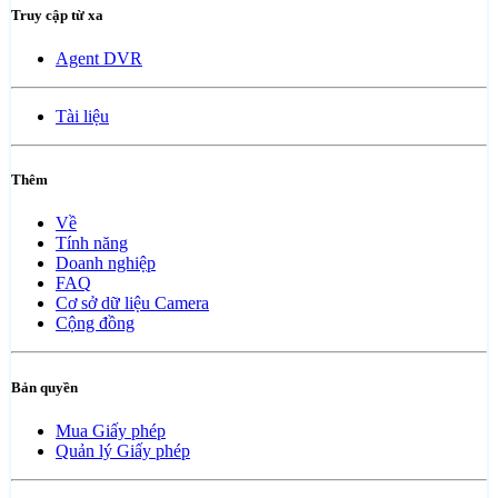
Truy cập từ xa
Agent DVR
Tài liệu
Thêm
Về
Tính năng
Doanh nghiệp
FAQ
Cơ sở dữ liệu Camera
Cộng đồng
Bản quyền
Mua Giấy phép
Quản lý Giấy phép