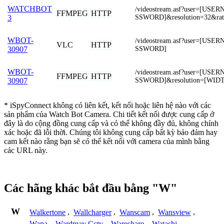
WATCHBOT
/videostream.asf?user=[US
FFMPEG
HTTP
SSWORD]&resolution=32&rat
3
WBOT-
/videostream.asf?user=[US
VLC
HTTP
SSWORD]
30907
WBOT-
/videostream.asf?user=[US
FFMPEG
HTTP
SSWORD]&resolution=[WID
30907
* iSpyConnect không có liên kết, kết nối hoặc liên hệ nào với các
sản phẩm của Watch Bot Camera. Chi tiết kết nối được cung cấp ở
đây là do cộng đồng cung cấp và có thể không đầy đủ, không chính
xác hoặc đã lỗi thời. Chúng tôi không cung cấp bất kỳ bảo đảm hay
cam kết nào rằng bạn sẽ có thể kết nối với camera của mình bằng
các URL này.
Các hãng khác bắt đầu bằng "W"
W
Walkertone
,
Wallcharger
,
Wanscam
,
Wansview
,
Wapa
,
Wardmay Cctv
,
Wareshare
,
Watashi
,