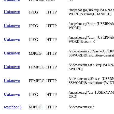
/snapshot.jpg?user=[USER
Unknown
JPEG
HTTP
WORD]&strm=[CHANNEL]
/snapshot.cgi?user=[USER
Unknown
JPEG
HTTP
WORD]
/snapshot.cgi?user=[USER
Unknown
JPEG
HTTP
WORD]&count=0
/videostream.cgi?user=[US
Unknown
MJPEG
HTTP
SSWORD]&resolution=32&rat
/videostream.asf?usr=[USE
Unknown
FFMPEG
HTTP
SWORD]
/videostream.asf?user=[US
Unknown
FFMPEG
HTTP
SSWORD]&resolution=[WID
/snapshot.cgi?usr=[USERN
Unknown
JPEG
HTTP
ORD]
MJPEG
HTTP
watchbot 3
/videostream.cgi?