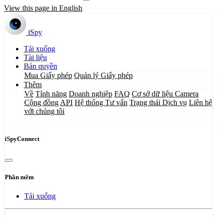
View this page in English
iSpy
Tải xuống
Tài liệu
Bản quyền
Mua Giấy phép
Quản lý Giấy phép
Thêm
Về
Tính năng
Doanh nghiệp
FAQ
Cơ sở dữ liệu Camera
Cộng đồng
API
Hệ thống Tư vấn
Trạng thái Dịch vụ
Liên hệ
với chúng tôi
iSpyConnect
Phần mềm
Tải xuống