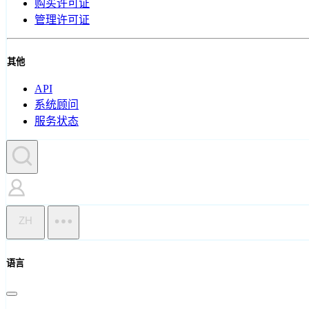
购买许可证
管理许可证
其他
API
系统顾问
服务状态
ZH
语言