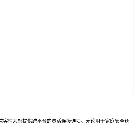
F 和 RTSP 兼容性为您提供跨平台的灵活连接选项。无论用于家庭安全还