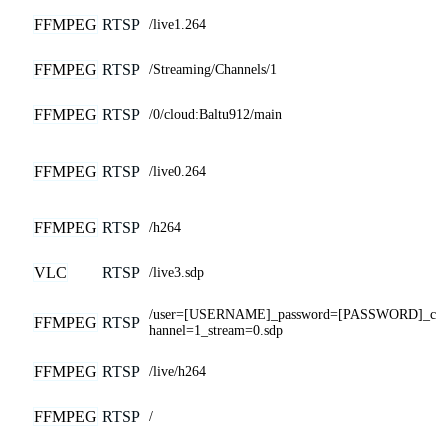
FFMPEG
RTSP
/live1.264
FFMPEG
RTSP
/Streaming/Channels/1
FFMPEG
RTSP
/0/cloud:Baltu912/main
FFMPEG
RTSP
/live0.264
FFMPEG
RTSP
/h264
VLC
RTSP
/live3.sdp
/user=[USERNAME]_password=[PASSWORD]_c
FFMPEG
RTSP
hannel=1_stream=0.sdp
FFMPEG
RTSP
/live/h264
FFMPEG
RTSP
/