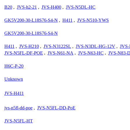
B20
,
JVS-h2-21
,
JVS-H400
,
JVS-N5DL-HC
GK5V200-30-L18S76-S4-N
,
H411
,
JVS-N510-YWS
GK5V200-30-L18S76-S4-N
H411
,
JVS-H210
,
JVS-N3122SL
,
JVS-N3DL-HG-12V
,
JVS
JVS-N5FL-DF-POE
,
JVS-N61-NA
,
JVS-N63-HC
,
JVS-N83-
H6C-P-20
Unknown
JVS-H411
jvs-n5fl-dd-poe
,
JVS-N5FL-DD-PoE
JVS-N5FL-HT