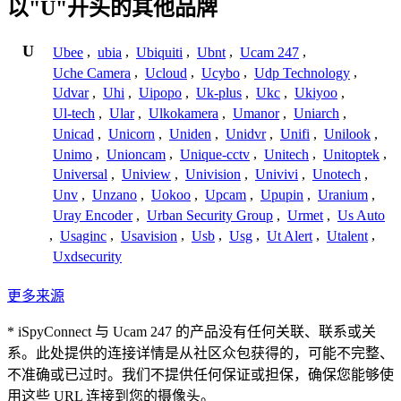
以"U"开头的其他品牌
U
Ubee
,
ubia
,
Ubiquiti
,
Ubnt
,
Ucam 247
,
Uche Camera
,
Ucloud
,
Ucybo
,
Udp Technology
,
Udvar
,
Uhi
,
Uipopo
,
Uk-plus
,
Ukc
,
Ukiyoo
,
Ul-tech
,
Ular
,
Ulkokamera
,
Umanor
,
Uniarch
,
Unicad
,
Unicorn
,
Uniden
,
Unidvr
,
Unifi
,
Unilook
,
Unimo
,
Unioncam
,
Unique-cctv
,
Unitech
,
Unitoptek
,
Universal
,
Uniview
,
Univision
,
Univivi
,
Unotech
,
Unv
,
Unzano
,
Uokoo
,
Upcam
,
Upupin
,
Uranium
,
Uray Encoder
,
Urban Security Group
,
Urmet
,
Us Auto
,
Usaginc
,
Usavision
,
Usb
,
Usg
,
Ut Alert
,
Utalent
,
Uxdsecurity
更多来源
* iSpyConnect 与 Ucam 247 的产品没有任何关联、联系或关
系。此处提供的连接详情是从社区众包获得的，可能不完整、
不准确或已过时。我们不提供任何保证或担保，确保您能够使
用这些 URL 连接到您的摄像头。