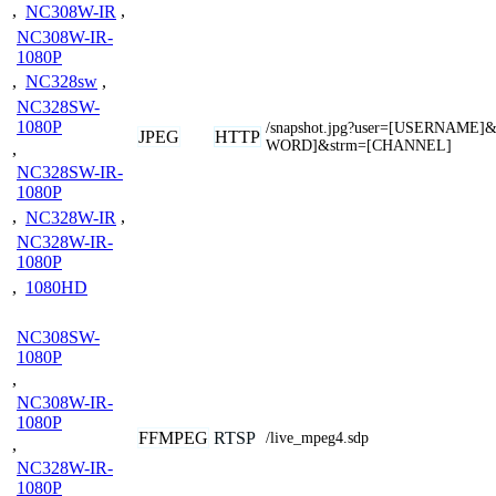
,
NC308W-IR
,
NC308W-IR-
1080P
,
NC328sw
,
NC328SW-
1080P
/snapshot.jpg?user=[USERNAME]
JPEG
HTTP
WORD]&strm=[CHANNEL]
,
NC328SW-IR-
1080P
,
NC328W-IR
,
NC328W-IR-
1080P
,
1080HD
NC308SW-
1080P
,
NC308W-IR-
1080P
FFMPEG
RTSP
/live_mpeg4.sdp
,
NC328W-IR-
1080P