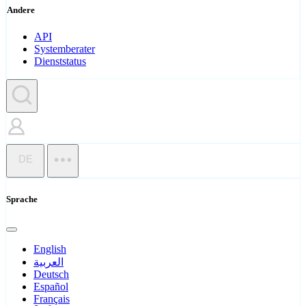
Andere
API
Systemberater
Dienststatus
DE
Sprache
English
العربية
Deutsch
Español
Français