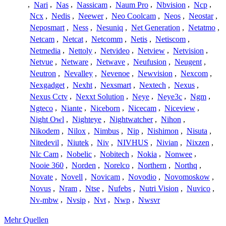
,
Nari
,
Nas
,
Nassicam
,
Naum Pro
,
Nbvision
,
Ncp
,
Ncx
,
Nedis
,
Neewer
,
Neo Coolcam
,
Neos
,
Neostar
,
Neposmart
,
Ness
,
Nesuniq
,
Net Generation
,
Netatmo
,
Netcam
,
Netcat
,
Netcomm
,
Netis
,
Netiscom
,
Netmedia
,
Nettoly
,
Netvideo
,
Netview
,
Netvision
,
Netvue
,
Netware
,
Netwave
,
Neufusion
,
Neugent
,
Neutron
,
Nevalley
,
Nevenoe
,
Newvision
,
Nexcom
,
Nexgadget
,
Nexht
,
Nexsmart
,
Nextech
,
Nexus
,
Nexus Cctv
,
Nexxt Solution
,
Neye
,
Neye3c
,
Ngm
,
Ngteco
,
Niante
,
Niceborn
,
Nicecam
,
Niceview
,
Night Owl
,
Nighteye
,
Nightwatcher
,
Nihon
,
Nikodem
,
Nilox
,
Nimbus
,
Nip
,
Nishimon
,
Nisuta
,
Nitedevil
,
Niutek
,
Niv
,
NIVHUS
,
Nivian
,
Nixzen
,
Nlc Cam
,
Nobelic
,
Nobitech
,
Nokia
,
Nonwee
,
Nooie 360
,
Norden
,
Norelco
,
Northern
,
Northq
,
Novate
,
Novell
,
Novicam
,
Novodio
,
Novomoskow
,
Novus
,
Nram
,
Ntse
,
Nufebs
,
Nutri Vision
,
Nuvico
,
Nv-mbw
,
Nvsip
,
Nvt
,
Nwp
,
Nwsvr
Mehr Quellen