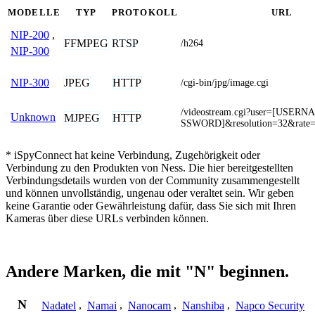
MODELLE
TYP
PROTOKOLL
URL
NIP-200
,
FFMPEG
RTSP
/h264
NIP-300
JPEG
HTTP
NIP-300
/cgi-bin/jpg/image.cgi
/videostream.cgi?user=[USER
Unknown
MJPEG
HTTP
SSWORD]&resolution=32&rate
* iSpyConnect hat keine Verbindung, Zugehörigkeit oder
Verbindung zu den Produkten von Ness. Die hier bereitgestellten
Verbindungsdetails wurden von der Community zusammengestellt
und können unvollständig, ungenau oder veraltet sein. Wir geben
keine Garantie oder Gewährleistung dafür, dass Sie sich mit Ihren
Kameras über diese URLs verbinden können.
Andere Marken, die mit "N" beginnen.
N
Nadatel
,
Namai
,
Nanocam
,
Nanshiba
,
Napco Security