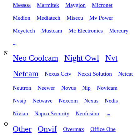
Messoa
Marmitek
Maygion
Micronet
Medion
Mediatech
Misecu
Mv Power
Meyetech
Mustcam
Mc Electronics
Mercury
...
N
Neo Coolcam
Night Owl
Nvt
Netcam
Nexus Cctv
Nexxt Solution
Netcat
Neutron
Neewer
Novus
Nip
Novicam
Nvsip
Netwave
Nexcom
Nexus
Nedis
Nivian
Napco Security
Neufusion
...
O
Other
Onvif
Overmax
Office One