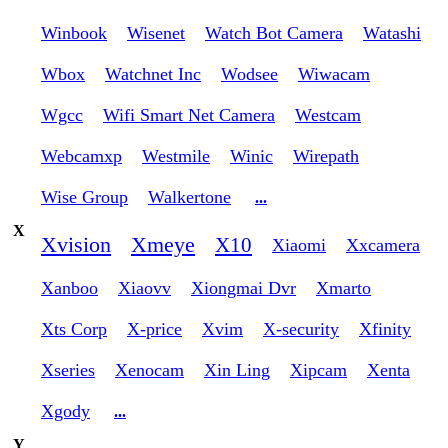
Winbook
Wisenet
Watch Bot Camera
Watashi
Wbox
Watchnet Inc
Wodsee
Wiwacam
Wgcc
Wifi Smart Net Camera
Westcam
Webcamxp
Westmile
Winic
Wirepath
Wise Group
Walkertone
...
X
Xvision
Xmeye
X10
Xiaomi
Xxcamera
Xanboo
Xiaovv
Xiongmai Dvr
Xmarto
Xts Corp
X-price
Xvim
X-security
Xfinity
Xseries
Xenocam
Xin Ling
Xipcam
Xenta
Xgody
...
Y