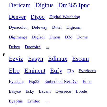
Dericam
Digitus
Dm365 Ipnc
Denver
Digoo
Digital Watchdog
Dynacolor
Defeway
Dvtel
Digicom
Digimerge
Digisol
Dinon
D3d
Dome
Dekco
Doorbird
...
E
Ezviz
Easyn
Edimax
Escam
Elro
Eminent
Eufy
Elp
Everfocus
Eyesight
Esp32
Embedded Net Dvr
Eneo
Easyse
Esky
Ezcam
Eversecu
Ebode
Eyeplus
Ernitec
...