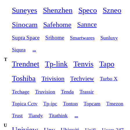
Suneyes
Shenzhen
Speco
Szneo
Sinocam
Safehome
Sannce
Supra Space
Srihome
Smartwares
Sunluxy
Siqura
...
T
Trendnet
Tp-link
Tenvis
Tapo
Toshiba
Trivision
Techview
Turbo X
Techage
Truvision
Tenda
Trassir
Topica Cctv
Tp-ipc
Tonton
Topcam
Tmezon
Trust
Tiandy
Titathink
...
U
Uniview
Unv
Ubiquiti
Unifi
Ucam 247