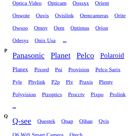
Optica Video
Opticam
Oossxx
Orient
Onwote
Ouvis
Ovislink
Oemcameras
Orite
Owsoo
Omny
Oem
Optimus
Orion
Odesys
Onix Usa
...
P
Panasonic
Planet
Pelco
Polaroid
Planex
Pixord
Pni
Provision
Pelco Sarix
Pyle
Phylink
P2p
Plv
Praxis
Plenty
Polyvision
Ptzoptics
Procctv
Pixpo
Prolink
...
Q
Q-see
Questek
Qnap
Qihan
Qvis
Q6 Wifi Smart Camera
Qtech