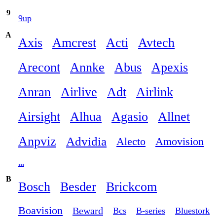
9
9up
A
Axis
Amcrest
Acti
Avtech
Arecont
Annke
Abus
Apexis
Anran
Airlive
Adt
Airlink
Airsight
Alhua
Agasio
Allnet
Anpviz
Advidia
Alecto
Amovision
...
B
Bosch
Besder
Brickcom
Boavision
Beward
Bcs
B-series
Bluestork