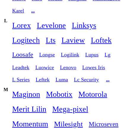
Karel
...
L
Lorex
Levelone
Linksys
Logitech
Lts
Laview
Loftek
Loosafe
Longse
Logilink
Lupus
Lg
Leadtek
Luowice
Lenovo
Lowes Iris
L Series
Leftek
Luma
Lc Security
...
M
Maginon
Mobotix
Motorola
Merit Lilin
Mega-pixel
Momentum
Milesight
Microseven