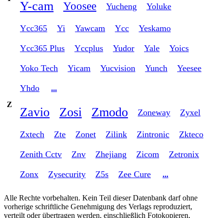
Y-cam
Yoosee
Yucheng
Yoluke
Ycc365
Yi
Yawcam
Ycc
Yeskamo
Ycc365 Plus
Yccplus
Yudor
Yale
Yoics
Yoko Tech
Yicam
Yucvision
Yunch
Yeesee
Yhdo
...
Z
Zavio
Zosi
Zmodo
Zoneway
Zyxel
Zxtech
Zte
Zonet
Zilink
Zintronic
Zkteco
Zenith Cctv
Znv
Zhejiang
Zicom
Zetronix
Zonx
Zysecurity
Z5s
Zee Cure
...
Alle Rechte vorbehalten. Kein Teil dieser Datenbank darf ohne
vorherige schriftliche Genehmigung des Verlags reproduziert,
verteilt oder übertragen werden, einschließlich Fotokopieren,