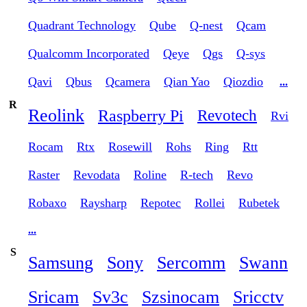
Quadrant Technology
Qube
Q-nest
Qcam
Qualcomm Incorporated
Qeye
Qgs
Q-sys
Qavi
Qbus
Qcamera
Qian Yao
Qiozdio
...
R
Reolink
Raspberry Pi
Revotech
Rvi
Rocam
Rtx
Rosewill
Rohs
Ring
Rtt
Raster
Revodata
Roline
R-tech
Revo
Robaxo
Raysharp
Repotec
Rollei
Rubetek
...
S
Samsung
Sony
Sercomm
Swann
Sricam
Sv3c
Szsinocam
Sricctv