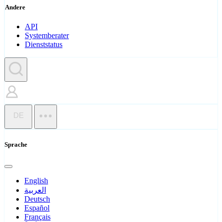
Andere
API
Systemberater
Dienststatus
DE
Sprache
English
العربية
Deutsch
Español
Français