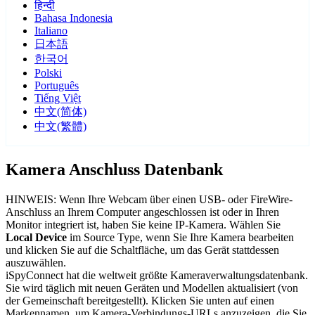
हिन्दी
Bahasa Indonesia
Italiano
日本語
한국어
Polski
Português
Tiếng Việt
中文(简体)
中文(繁體)
Kamera Anschluss Datenbank
HINWEIS: Wenn Ihre Webcam über einen USB- oder FireWire-
Anschluss an Ihrem Computer angeschlossen ist oder in Ihren
Monitor integriert ist, haben Sie keine IP-Kamera. Wählen Sie
Local Device
im Source Type, wenn Sie Ihre Kamera bearbeiten
und klicken Sie auf die Schaltfläche, um das Gerät stattdessen
auszuwählen.
iSpyConnect hat die weltweit größte Kameraverwaltungsdatenbank.
Sie wird täglich mit neuen Geräten und Modellen aktualisiert (von
der Gemeinschaft bereitgestellt). Klicken Sie unten auf einen
Markennamen, um Kamera-Verbindungs-URLs anzuzeigen, die Sie