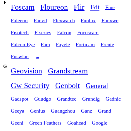
F
Foscam
Floureon
Flir
Fdt
Fine
Faleemi
Fanvil
Flexwatch
Funlux
Funxwe
Fisotech
F-series
Falcon
Focuscam
Falcon Eye
Fam
Fayele
Forticam
Frente
Fuswlan
...
G
Geovision
Grandstream
Gw Security
Genbolt
General
Gadspot
Guudgo
Grandtec
Grundig
Gadnic
Geeya
Genius
Guangzhou
Ganz
Grand
Geeni
Green Feathers
Goahead
Google