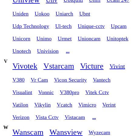
Uniden
Uokoo
Uniarch
Ubnt
Udp Technology
Ul-tech
Unique-cctv
Upcam
Unicorn
Unimo
Urmet
Unioncam
Unitoptek
Unotech
Univision
...
V
Vivotek
Vstarcam
Victure
Vivint
V380
Vr Cam
Vicon Security
Vantech
Visualint
Vonnic
V380pro
Vitek Cctv
Vatilon
Vikylin
Vcatch
Vimicro
Verint
Verizon
Vista Cctv
Vistacam
...
W
Wanscam
Wansview
Wyzecam