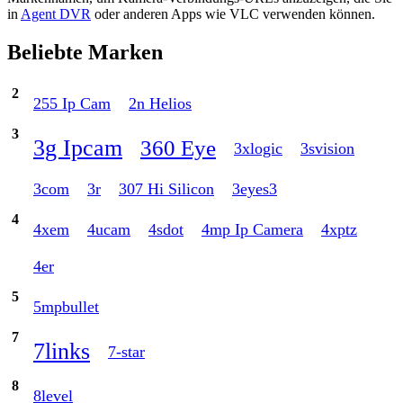
in
Agent DVR
oder anderen Apps wie VLC verwenden können.
Beliebte Marken
2
255 Ip Cam
2n Helios
3
3g Ipcam
360 Eye
3xlogic
3svision
3com
3r
307 Hi Silicon
3eyes3
4
4xem
4ucam
4sdot
4mp Ip Camera
4xptz
4er
5
5mpbullet
7
7links
7-star
8
8level