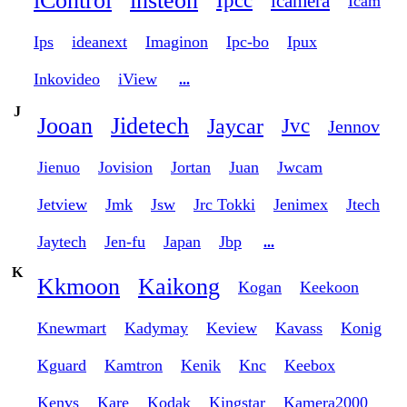
iControl
insteon
Ipcc
icamera
Icam
Ips
ideanext
Imaginon
Ipc-bo
Ipux
Inkovideo
iView
...
J
Jooan
Jidetech
Jaycar
Jvc
Jennov
Jienuo
Jovision
Jortan
Juan
Jwcam
Jetview
Jmk
Jsw
Jrc Tokki
Jenimex
Jtech
Jaytech
Jen-fu
Japan
Jbp
...
K
Kkmoon
Kaikong
Kogan
Keekoon
Knewmart
Kadymay
Keview
Kavass
Konig
Kguard
Kamtron
Kenik
Knc
Keebox
Kenvs
Kare
Kodak
Kingstar
Kamera2000