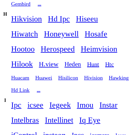
Gembird
...
H
Hikvision
Hd Ipc
Hiseeu
Hiwatch
Honeywell
Hosafe
Hootoo
Herospeed
Heimvision
Hilook
H.view
Heden
Hunt
Htc
Huacam
Huawei
Hisilicon
Hivision
Hawking
Hd Link
...
I
Ipc
icsee
Iegeek
Imou
Instar
Intelbras
Intellinet
Iq Eye