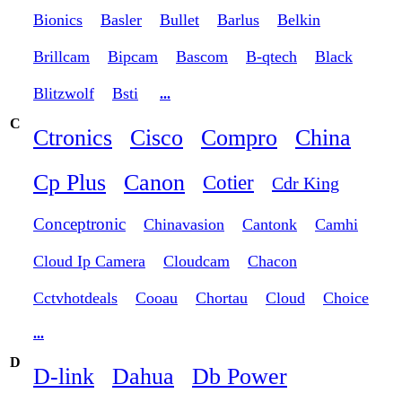
Bionics
Basler
Bullet
Barlus
Belkin
Brillcam
Bipcam
Bascom
B-qtech
Black
Blitzwolf
Bsti
...
C
Ctronics
Cisco
Compro
China
Cp Plus
Canon
Cotier
Cdr King
Conceptronic
Chinavasion
Cantonk
Camhi
Cloud Ip Camera
Cloudcam
Chacon
Cctvhotdeals
Cooau
Chortau
Cloud
Choice
...
D
D-link
Dahua
Db Power