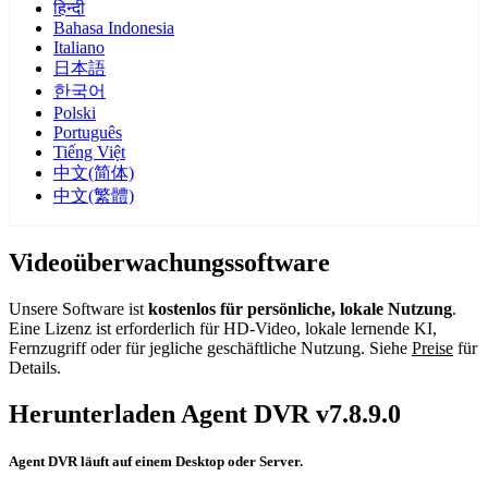
हिन्दी
Bahasa Indonesia
Italiano
日本語
한국어
Polski
Português
Tiếng Việt
中文(简体)
中文(繁體)
Videoüberwachungssoftware
Unsere Software ist
kostenlos für persönliche, lokale Nutzung
.
Eine Lizenz ist erforderlich für HD-Video, lokale lernende KI,
Fernzugriff oder für jegliche geschäftliche Nutzung. Siehe
Preise
für
Details.
Herunterladen Agent DVR v7.8.9.0
Agent DVR läuft auf einem Desktop oder Server.