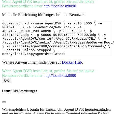
Wenn Agent DVR installiert ist, greifen Sie auf die lokale
Benutzeroberfläche unter
http://localhost:8090
Manuelle Einrichtung für fortgeschrittene Benutzer.
docker run -d --name=AgentDVR \ -e PUID=1000 \ -e 
PGID=1000 \ -e TZ=America/New_York \ -e 
AGENTDVR_WEBUI_PORT=8090 \ -p 8090:8090 \ -p 
3478:3478/udp \ -p 50000-50100:50000-50100/udp \ -v 
/appdata/AgentDVR/config/:/AgentDVR/Media/XML/ \ -v 
/appdata/AgentDVR/media/:/AgentDVR/Media/WebServerRoot/
\ -v /appdata/AgentDVR/commands:/AgentDVR/Commands/ \ 
--restart unless-stopped \ 
mekayelanik/ispyagentdvr:latest
Weitere Anweisungen finden Sie auf
Docker Hub
.
Wenn Agent DVR installiert ist, greifen Sie auf die lokale
Benutzeroberfläche unter
http://localhost:8090
OK
Linux/ RPi Anweisungen
Wir empfehlen Ubuntu für Linux. Um Agent DVR herunterzuladen
und zu installieren, führen Sie in einem Terminal folgenden Befehl