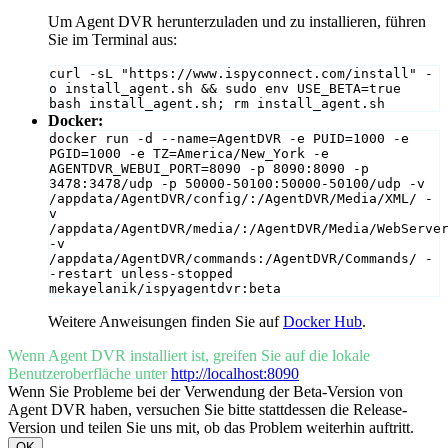
Um Agent DVR herunterzuladen und zu installieren, führen
Sie im Terminal aus:
curl -sL "https://www.ispyconnect.com/install" -
o install_agent.sh && sudo env USE_BETA=true 
bash install_agent.sh; rm install_agent.sh
Docker:
docker run -d --name=AgentDVR -e PUID=1000 -e 
PGID=1000 -e TZ=America/New_York -e 
AGENTDVR_WEBUI_PORT=8090 -p 8090:8090 -p 
3478:3478/udp -p 50000-50100:50000-50100/udp -v 
/appdata/AgentDVR/config/:/AgentDVR/Media/XML/ -
v 
/appdata/AgentDVR/media/:/AgentDVR/Media/WebServer
-v 
/appdata/AgentDVR/commands:/AgentDVR/Commands/ -
-restart unless-stopped 
mekayelanik/ispyagentdvr:beta
Weitere Anweisungen finden Sie auf
Docker Hub
.
Wenn Agent DVR installiert ist, greifen Sie auf die lokale
Benutzeroberfläche unter
http://localhost:8090
Wenn Sie Probleme bei der Verwendung der Beta-Version von
Agent DVR haben, versuchen Sie bitte stattdessen die Release-
Version und teilen Sie uns mit, ob das Problem weiterhin auftritt.
OK