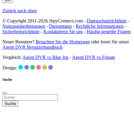
Zurück nach oben
© Copyright 2011-2026 iSpyConnect.com -
Datenschutzrichtlinie
-
Nutzungsbedingungen
-
Dienststatus
-
Rechtliche Informationen
-
Sicherheitsrichtlinie
-
Kontaktieren Sie uns
-
Häufig gestellte Fragen
Neuer Benutzer?
Besuchen Sie die Homepage
oder lesen Sie unser
Agent DVR Benutzerhandbuch
Vergleich:
Agent DVR vs Blue Iris
·
Agent DVR vs Frigate
Design:
Suche
Suche