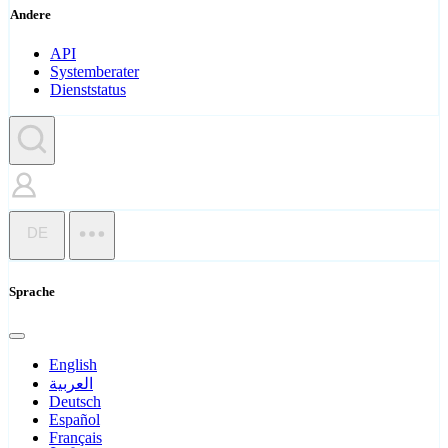
Andere
API
Systemberater
Dienststatus
DE
Sprache
English
العربية
Deutsch
Español
Français