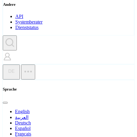
Andere
API
Systemberater
Dienststatus
DE
Sprache
English
العربية
Deutsch
Español
Français