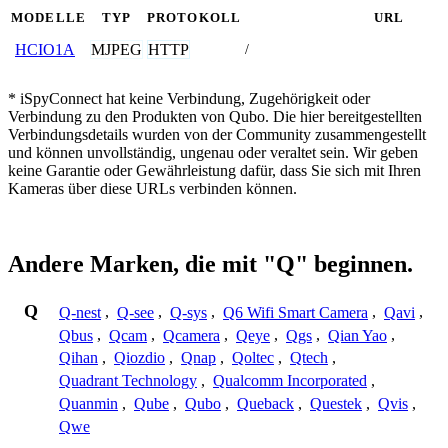
MODELLE
TYP
PROTOKOLL
URL
MJPEG
HTTP
HCIO1A
/
* iSpyConnect hat keine Verbindung, Zugehörigkeit oder
Verbindung zu den Produkten von Qubo. Die hier bereitgestellten
Verbindungsdetails wurden von der Community zusammengestellt
und können unvollständig, ungenau oder veraltet sein. Wir geben
keine Garantie oder Gewährleistung dafür, dass Sie sich mit Ihren
Kameras über diese URLs verbinden können.
Andere Marken, die mit "Q" beginnen.
Q
Q-nest
,
Q-see
,
Q-sys
,
Q6 Wifi Smart Camera
,
Qavi
,
Qbus
,
Qcam
,
Qcamera
,
Qeye
,
Qgs
,
Qian Yao
,
Qihan
,
Qiozdio
,
Qnap
,
Qoltec
,
Qtech
,
Quadrant Technology
,
Qualcomm Incorporated
,
Quanmin
,
Qube
,
Qubo
,
Queback
,
Questek
,
Qvis
,
Qwe