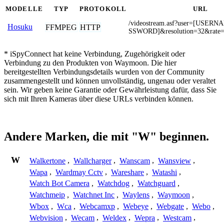
MODELLE
TYP
PROTOKOLL
URL
/videostream.asf?user=[USER
Hosuku
FFMPEG
HTTP
SSWORD]&resolution=32&rate
* iSpyConnect hat keine Verbindung, Zugehörigkeit oder
Verbindung zu den Produkten von Waymoon. Die hier
bereitgestellten Verbindungsdetails wurden von der Community
zusammengestellt und können unvollständig, ungenau oder veraltet
sein. Wir geben keine Garantie oder Gewährleistung dafür, dass Sie
sich mit Ihren Kameras über diese URLs verbinden können.
Andere Marken, die mit "W" beginnen.
W
Walkertone
,
Wallcharger
,
Wanscam
,
Wansview
,
Wapa
,
Wardmay Cctv
,
Wareshare
,
Watashi
,
Watch Bot Camera
,
Watchdog
,
Watchguard
,
Watchmeip
,
Watchnet Inc
,
Waylens
,
Waymoon
,
Wbox
,
Wca
,
Webcamxp
,
Webeye
,
Webgate
,
Webo
,
Webvision
,
Wecam
,
Weldex
,
Wepra
,
Westcam
,