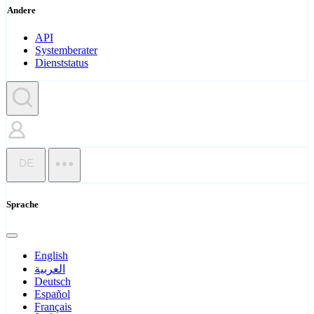
Andere
API
Systemberater
Dienststatus
DE
Sprache
English
العربية
Deutsch
Español
Français