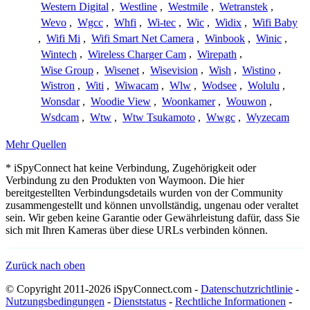
Western Digital
,
Westline
,
Westmile
,
Wetranstek
,
Wevo
,
Wgcc
,
Whfi
,
Wi-tec
,
Wic
,
Widix
,
Wifi Baby
,
Wifi Mi
,
Wifi Smart Net Camera
,
Winbook
,
Winic
,
Wintech
,
Wireless Charger Cam
,
Wirepath
,
Wise Group
,
Wisenet
,
Wisevision
,
Wish
,
Wistino
,
Wistron
,
Witi
,
Wiwacam
,
Wlw
,
Wodsee
,
Wolulu
,
Wonsdar
,
Woodie View
,
Woonkamer
,
Wouwon
,
Wsdcam
,
Wtw
,
Wtw Tsukamoto
,
Wwgc
,
Wyzecam
Mehr Quellen
* iSpyConnect hat keine Verbindung, Zugehörigkeit oder
Verbindung zu den Produkten von Waymoon. Die hier
bereitgestellten Verbindungsdetails wurden von der Community
zusammengestellt und können unvollständig, ungenau oder veraltet
sein. Wir geben keine Garantie oder Gewährleistung dafür, dass Sie
sich mit Ihren Kameras über diese URLs verbinden können.
Zurück nach oben
© Copyright 2011-2026 iSpyConnect.com -
Datenschutzrichtlinie
-
Nutzungsbedingungen
-
Dienststatus
-
Rechtliche Informationen
-