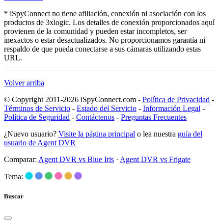
* iSpyConnect no tiene afiliación, conexión ni asociación con los
productos de 3xlogic. Los detalles de conexión proporcionados aquí
provienen de la comunidad y pueden estar incompletos, ser
inexactos o estar desactualizados. No proporcionamos garantía ni
respaldo de que pueda conectarse a sus cámaras utilizando estas
URL.
Volver arriba
© Copyright 2011-2026 iSpyConnect.com -
Política de Privacidad
-
Términos de Servicio
-
Estado del Servicio
-
Información Legal
-
Política de Seguridad
-
Contáctenos
-
Preguntas Frecuentes
¿Nuevo usuario?
Visite la página principal
o lea nuestra
guía del
usuario de Agent DVR
Comparar:
Agent DVR vs Blue Iris
·
Agent DVR vs Frigate
Tema:
Buscar