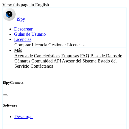
View this page in English
iSpy
Descargar
Guías de Usuario
Licencias
Comprar Licencia
Gestionar Licencias
Más
Acerca de
Características
Empresas
FAQ
Base de Datos de
Cámaras
Comunidad
API
Asesor del Sistema
Estado del
Servicio
Contáctenos
iSpyConnect
Software
Descargar