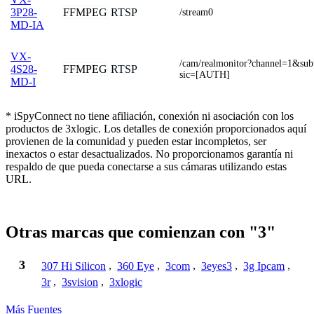
FFMPEG
RTSP
3P28-
/stream0
MD-IA
VX-
/cam/realmonitor?channel=1&su
FFMPEG
RTSP
4S28-
sic=[AUTH]
MD-I
* iSpyConnect no tiene afiliación, conexión ni asociación con los
productos de 3xlogic. Los detalles de conexión proporcionados aquí
provienen de la comunidad y pueden estar incompletos, ser
inexactos o estar desactualizados. No proporcionamos garantía ni
respaldo de que pueda conectarse a sus cámaras utilizando estas
URL.
Otras marcas que comienzan con "3"
3
307 Hi Silicon
,
360 Eye
,
3com
,
3eyes3
,
3g Ipcam
,
3r
,
3svision
,
3xlogic
Más Fuentes