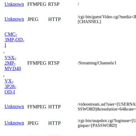
FFMPEG
RTSP
Unknown
/
/cgi-bin/guest/Video.cgi?media
Unknown
JPEG
HTTP
[CHANNEL]
CMC-
3MP-OD-
I
,
VSX-
FFMPEG
RTSP
2MP-
/Streaming/Channels/1
MVD40
,
VX-
3P28-
OD-I
/videostream.asf?user=[USER
Unknown
FFMPEG
HTTP
SSWORD]&resolution=64&rate=
/cgi-bin/snapshot.cgi?loginus
Unknown
JPEG
HTTP
ginpas=[PASSWORD]