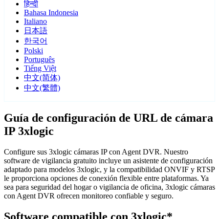
हिन्दी
Bahasa Indonesia
Italiano
日本語
한국어
Polski
Português
Tiếng Việt
中文(简体)
中文(繁體)
Guía de configuración de URL de cámara
IP 3xlogic
Configure sus 3xlogic cámaras IP con Agent DVR. Nuestro
software de vigilancia gratuito incluye un asistente de configuración
adaptado para modelos 3xlogic, y la compatibilidad ONVIF y RTSP
le proporciona opciones de conexión flexible entre plataformas. Ya
sea para seguridad del hogar o vigilancia de oficina, 3xlogic cámaras
con Agent DVR ofrecen monitoreo confiable y seguro.
Software compatible con 3xlogic*