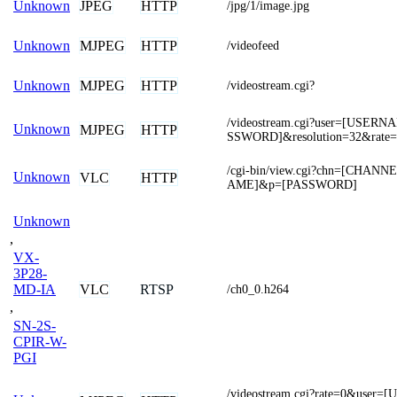
JPEG
HTTP
Unknown
/jpg/1/image.jpg
MJPEG
HTTP
Unknown
/videofeed
MJPEG
HTTP
Unknown
/videostream.cgi?
/videostream.cgi?user=[USER
Unknown
MJPEG
HTTP
SSWORD]&resolution=32&rate=
/cgi-bin/view.cgi?chn=[CHAN
Unknown
VLC
HTTP
AME]&p=[PASSWORD]
Unknown
,
VX-
3P28-
VLC
RTSP
MD-IA
/ch0_0.h264
,
SN-2S-
CPIR-W-
PGI
/videostream.cgi?rate=0&use