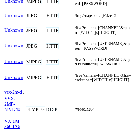
Unknown
MJPEG
HTTP
wd=[PASSWORD]
JPEG
HTTP
Unknown
/img/snapshot.cgi?size=3
/live?camera=[CHANNEL]&quali
Unknown
JPEG
HTTP
n=[WIDTH]x[HEIGHT]
/live?camera=[USERNAME]&qual
Unknown
JPEG
HTTP
ion=[PASSWORD]
/live?camera=[USERNAME]&qua
Unknown
MJPEG
HTTP
&resolution=[PASSWORD]
/live?camera=[CHANNEL]&fps=
Unknown
MJPEG
HTTP
esolution=[WIDTH]x[HEIGHT]
vsx-2m-d
,
VSX-
2MP-
FFMPEG
RTSP
MVD40
/video.h264
,
VX-6M-
360-IA6