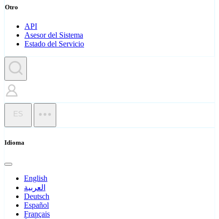
Otro
API
Asesor del Sistema
Estado del Servicio
ES
Idioma
English
العربية
Deutsch
Español
Français