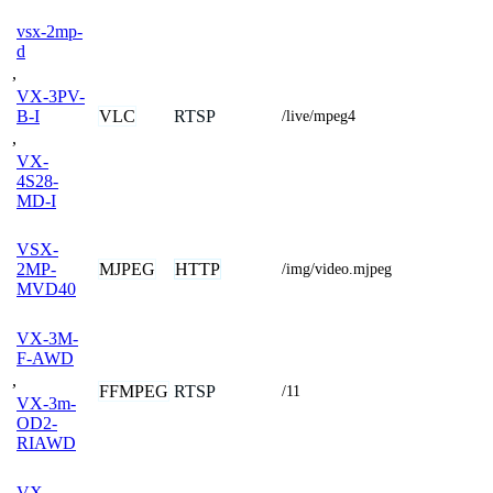
vsx-2mp-
d
,
VX-3PV-
VLC
RTSP
B-I
/live/mpeg4
,
VX-
4S28-
MD-I
VSX-
MJPEG
HTTP
2MP-
/img/video.mjpeg
MVD40
VX-3M-
F-AWD
,
FFMPEG
RTSP
/11
VX-3m-
OD2-
RIAWD
VX-