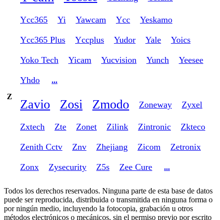
Ycc365
Yi
Yawcam
Ycc
Yeskamo
Ycc365 Plus
Yccplus
Yudor
Yale
Yoics
Yoko Tech
Yicam
Yucvision
Yunch
Yeesee
Yhdo
...
Z
Zavio
Zosi
Zmodo
Zoneway
Zyxel
Zxtech
Zte
Zonet
Zilink
Zintronic
Zkteco
Zenith Cctv
Znv
Zhejiang
Zicom
Zetronix
Zonx
Zysecurity
Z5s
Zee Cure
...
Todos los derechos reservados. Ninguna parte de esta base de datos
puede ser reproducida, distribuida o transmitida en ninguna forma o
por ningún medio, incluyendo la fotocopia, grabación u otros
métodos electrónicos o mecánicos, sin el permiso previo por escrito