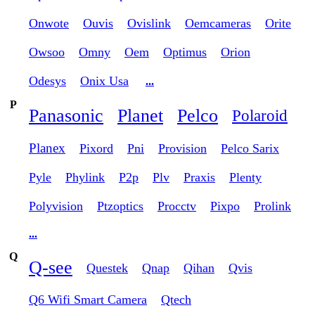
Onwote
Ouvis
Ovislink
Oemcameras
Orite
Owsoo
Omny
Oem
Optimus
Orion
Odesys
Onix Usa
...
P
Panasonic
Planet
Pelco
Polaroid
Planex
Pixord
Pni
Provision
Pelco Sarix
Pyle
Phylink
P2p
Plv
Praxis
Plenty
Polyvision
Ptzoptics
Procctv
Pixpo
Prolink
...
Q
Q-see
Questek
Qnap
Qihan
Qvis
Q6 Wifi Smart Camera
Qtech