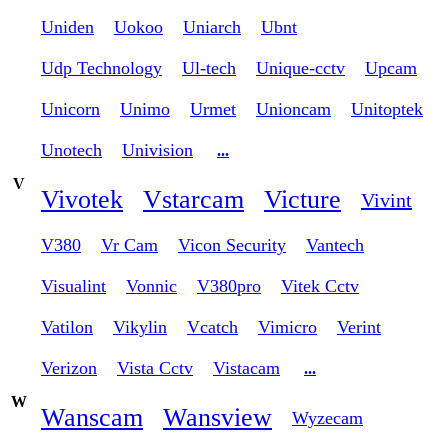
Uniden
Uokoo
Uniarch
Ubnt
Udp Technology
Ul-tech
Unique-cctv
Upcam
Unicorn
Unimo
Urmet
Unioncam
Unitoptek
Unotech
Univision
...
V
Vivotek
Vstarcam
Victure
Vivint
V380
Vr Cam
Vicon Security
Vantech
Visualint
Vonnic
V380pro
Vitek Cctv
Vatilon
Vikylin
Vcatch
Vimicro
Verint
Verizon
Vista Cctv
Vistacam
...
W
Wanscam
Wansview
Wyzecam