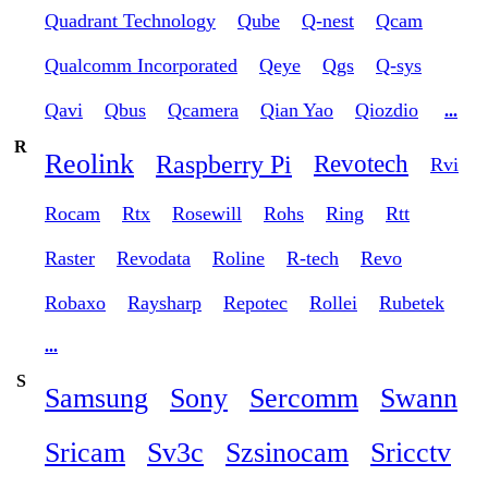
Quadrant Technology
Qube
Q-nest
Qcam
Qualcomm Incorporated
Qeye
Qgs
Q-sys
Qavi
Qbus
Qcamera
Qian Yao
Qiozdio
...
R
Reolink
Raspberry Pi
Revotech
Rvi
Rocam
Rtx
Rosewill
Rohs
Ring
Rtt
Raster
Revodata
Roline
R-tech
Revo
Robaxo
Raysharp
Repotec
Rollei
Rubetek
...
S
Samsung
Sony
Sercomm
Swann
Sricam
Sv3c
Szsinocam
Sricctv