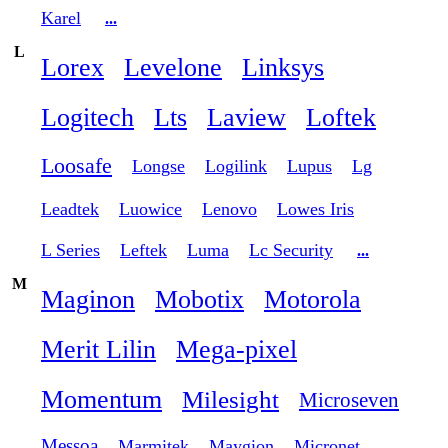
Karel
...
L
Lorex
Levelone
Linksys
Logitech
Lts
Laview
Loftek
Loosafe
Longse
Logilink
Lupus
Lg
Leadtek
Luowice
Lenovo
Lowes Iris
L Series
Leftek
Luma
Lc Security
...
M
Maginon
Mobotix
Motorola
Merit Lilin
Mega-pixel
Momentum
Milesight
Microseven
Messoa
Marmitek
Maygion
Micronet