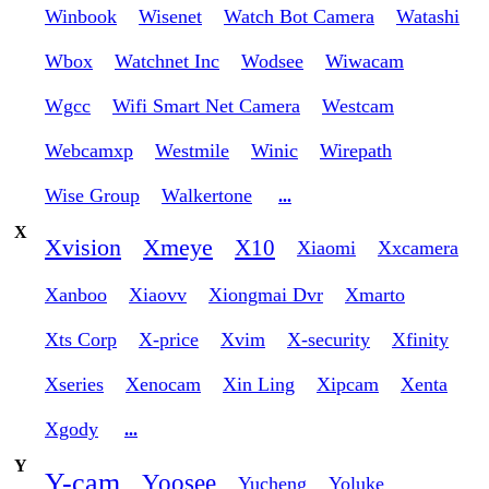
Winbook
Wisenet
Watch Bot Camera
Watashi
Wbox
Watchnet Inc
Wodsee
Wiwacam
Wgcc
Wifi Smart Net Camera
Westcam
Webcamxp
Westmile
Winic
Wirepath
Wise Group
Walkertone
...
X
Xvision
Xmeye
X10
Xiaomi
Xxcamera
Xanboo
Xiaovv
Xiongmai Dvr
Xmarto
Xts Corp
X-price
Xvim
X-security
Xfinity
Xseries
Xenocam
Xin Ling
Xipcam
Xenta
Xgody
...
Y
Y-cam
Yoosee
Yucheng
Yoluke