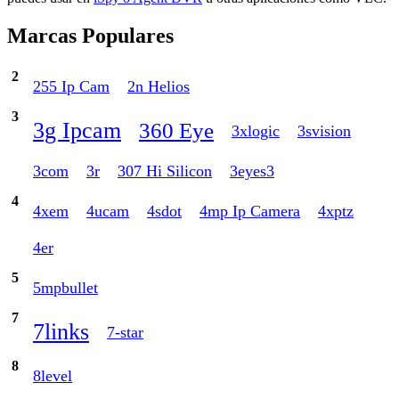
Marcas Populares
2
255 Ip Cam
2n Helios
3
3g Ipcam
360 Eye
3xlogic
3svision
3com
3r
307 Hi Silicon
3eyes3
4
4xem
4ucam
4sdot
4mp Ip Camera
4xptz
4er
5
5mpbullet
7
7links
7-star
8
8level