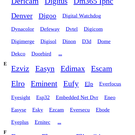
Dericam
Digitus
Dm365 Ipnc
Denver
Digoo
Digital Watchdog
Dynacolor
Defeway
Dvtel
Digicom
Digimerge
Digisol
Dinon
D3d
Dome
Dekco
Doorbird
...
E
Ezviz
Easyn
Edimax
Escam
Elro
Eminent
Eufy
Elp
Everfocus
Eyesight
Esp32
Embedded Net Dvr
Eneo
Easyse
Esky
Ezcam
Eversecu
Ebode
Eyeplus
Ernitec
...
F