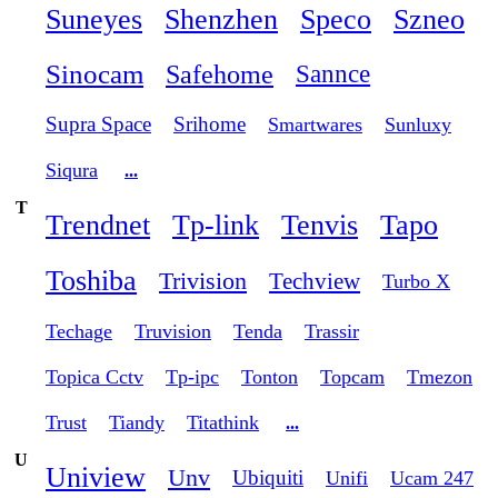
Suneyes
Shenzhen
Speco
Szneo
Sinocam
Safehome
Sannce
Supra Space
Srihome
Smartwares
Sunluxy
Siqura
...
T
Trendnet
Tp-link
Tenvis
Tapo
Toshiba
Trivision
Techview
Turbo X
Techage
Truvision
Tenda
Trassir
Topica Cctv
Tp-ipc
Tonton
Topcam
Tmezon
Trust
Tiandy
Titathink
...
U
Uniview
Unv
Ubiquiti
Unifi
Ucam 247