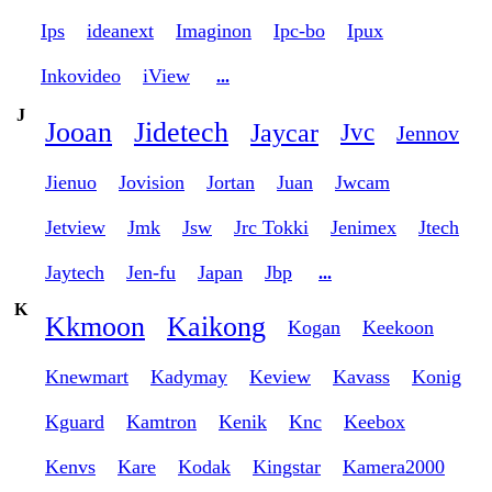
Ips
ideanext
Imaginon
Ipc-bo
Ipux
Inkovideo
iView
...
J
Jooan
Jidetech
Jaycar
Jvc
Jennov
Jienuo
Jovision
Jortan
Juan
Jwcam
Jetview
Jmk
Jsw
Jrc Tokki
Jenimex
Jtech
Jaytech
Jen-fu
Japan
Jbp
...
K
Kkmoon
Kaikong
Kogan
Keekoon
Knewmart
Kadymay
Keview
Kavass
Konig
Kguard
Kamtron
Kenik
Knc
Keebox
Kenvs
Kare
Kodak
Kingstar
Kamera2000