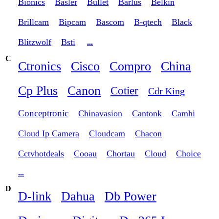
Bionics
Basler
Bullet
Barlus
Belkin
Brillcam
Bipcam
Bascom
B-qtech
Black
Blitzwolf
Bsti
...
C
Ctronics
Cisco
Compro
China
Cp Plus
Canon
Cotier
Cdr King
Conceptronic
Chinavasion
Cantonk
Camhi
Cloud Ip Camera
Cloudcam
Chacon
Cctvhotdeals
Cooau
Chortau
Cloud
Choice
...
D
D-link
Dahua
Db Power