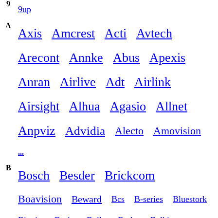
9
9up
A
Axis
Amcrest
Acti
Avtech
Arecont
Annke
Abus
Apexis
Anran
Airlive
Adt
Airlink
Airsight
Alhua
Agasio
Allnet
Anpviz
Advidia
Alecto
Amovision
...
B
Bosch
Besder
Brickcom
Boavision
Beward
Bcs
B-series
Bluestork