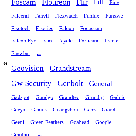
Foscam
Floureon
Flir
Fdt
Fine
Faleemi
Fanvil
Flexwatch
Funlux
Funxwe
Fisotech
F-series
Falcon
Focuscam
Falcon Eye
Fam
Fayele
Forticam
Frente
Fuswlan
...
G
Geovision
Grandstream
Gw Security
Genbolt
General
Gadspot
Guudgo
Grandtec
Grundig
Gadnic
Geeya
Genius
Guangzhou
Ganz
Grand
Geeni
Green Feathers
Goahead
Google
Gembird
...