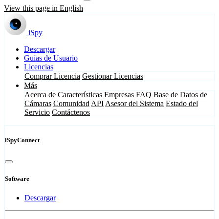
View this page in English
iSpy
Descargar
Guías de Usuario
Licencias
Comprar Licencia
Gestionar Licencias
Más
Acerca de
Características
Empresas
FAQ
Base de Datos de
Cámaras
Comunidad
API
Asesor del Sistema
Estado del
Servicio
Contáctenos
iSpyConnect
Software
Descargar