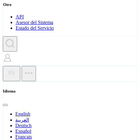
Otro
API
Asesor del Sistema
Estado del Servicio
ES
Idioma
English
العربية
Deutsch
Español
Français