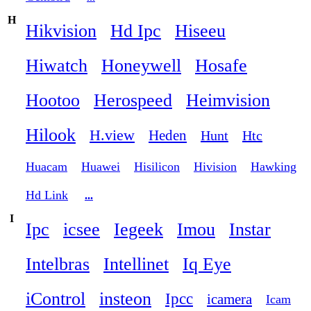
H
Hikvision
Hd Ipc
Hiseeu
Hiwatch
Honeywell
Hosafe
Hootoo
Herospeed
Heimvision
Hilook
H.view
Heden
Hunt
Htc
Huacam
Huawei
Hisilicon
Hivision
Hawking
Hd Link
...
I
Ipc
icsee
Iegeek
Imou
Instar
Intelbras
Intellinet
Iq Eye
iControl
insteon
Ipcc
icamera
Icam