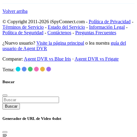
Volver arriba
© Copyright 2011-2026 iSpyConnect.com -
Política de Privacidad
-
Términos de Servicio
-
Estado del Servicio
-
Información Legal
-
Política de Seguridad
-
Contáctenos
-
Preguntas Frecuentes
¿Nuevo usuario?
Visite la página principal
o lea nuestra
guía del
usuario de Agent DVR
Comparar:
Agent DVR vs Blue Iris
·
Agent DVR vs Frigate
Tema:
Buscar
Buscar
Generador de URL de Video 4sdot
IP