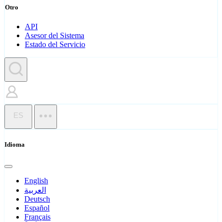
Otro
API
Asesor del Sistema
Estado del Servicio
ES
Idioma
English
العربية
Deutsch
Español
Français