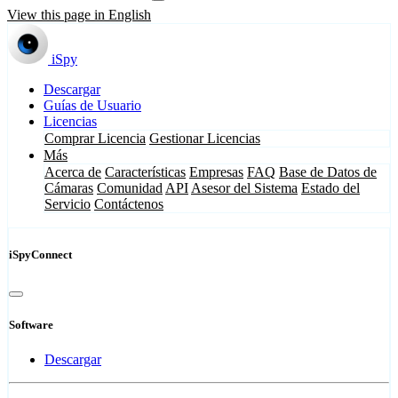
View this page in English
iSpy
Descargar
Guías de Usuario
Licencias
Comprar Licencia
Gestionar Licencias
Más
Acerca de
Características
Empresas
FAQ
Base de Datos de
Cámaras
Comunidad
API
Asesor del Sistema
Estado del
Servicio
Contáctenos
iSpyConnect
Software
Descargar