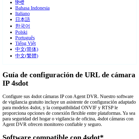
हिन्दी
Bahasa Indonesia
Italiano
日本語
한국어
Polski
Português
Tiếng Việt
中文(简体)
中文(繁體)
Guía de configuración de URL de cámara
IP 4sdot
Configure sus 4sdot cámaras IP con Agent DVR. Nuestro software
de vigilancia gratuito incluye un asistente de configuración adaptado
para modelos 4sdot, y la compatibilidad ONVIF y RTSP le
proporciona opciones de conexión flexible entre plataformas. Ya sea
para seguridad del hogar o vigilancia de oficina, 4sdot cámaras con
Agent DVR ofrecen monitoreo confiable y seguro.
Software compatible con 4sdot*