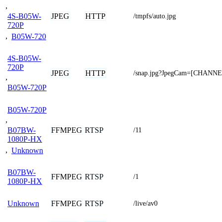
,
JPEG
HTTP
4S-B05W-
/tmpfs/auto.jpg
720P
,
B05W-720
4S-B05W-
720P
JPEG
HTTP
/snap.jpg?JpegCam=[CHANNE
,
B05W-720P
B05W-720P
,
FFMPEG
RTSP
B07BW-
/11
1080P-HX
,
Unknown
B07BW-
FFMPEG
RTSP
/1
1080P-HX
FFMPEG
RTSP
Unknown
/live/av0