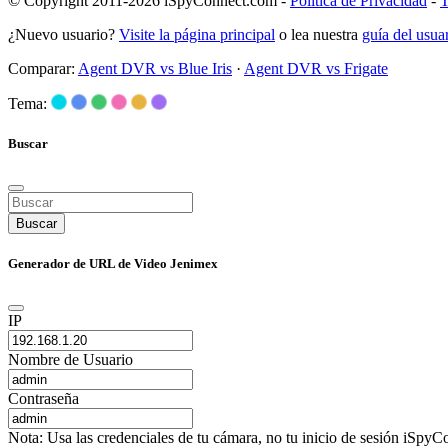
© Copyright 2011-2026 iSpyConnect.com -
Política de Privacidad
-
T
¿Nuevo usuario?
Visite la página principal
o lea nuestra
guía del usu
Comparar:
Agent DVR vs Blue Iris
·
Agent DVR vs Frigate
Tema:
Buscar
Buscar
Generador de URL de Video Jenimex
IP
Nombre de Usuario
Contraseña
Nota: Usa las credenciales de tu cámara, no tu inicio de sesión iSpyCo