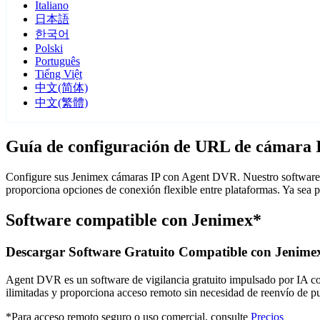
Italiano
日本語
한국어
Polski
Português
Tiếng Việt
中文(简体)
中文(繁體)
Guía de configuración de URL de cámara 
Configure sus Jenimex cámaras IP con Agent DVR. Nuestro software d
proporciona opciones de conexión flexible entre plataformas. Ya sea 
Software compatible con Jenimex*
Descargar Software Gratuito Compatible con Jenime
Agent DVR es un software de vigilancia gratuito impulsado por IA con 
ilimitadas y proporciona acceso remoto sin necesidad de reenvío de 
*Para acceso remoto seguro o uso comercial, consulte
Precios