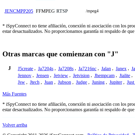
FFMPEG
RTSP
JENCMPP205
/mpeg4
* iSpyConnect no tiene afiliación, conexión ni asociación con los pr
estar desactualizados. No proporcionamos garantía ni respaldo de que
Otras marcas que comienzan con "J"
J
J5create
,
Ja7204s
,
Ja7208s
,
Ja7216nc
,
Jalan
,
Janex
,
J
Jennov
,
Jensen
,
Jetview
,
Jetvision
,
Jhempcam
,
Jialite
,
Jsw
,
Jtech
,
Juan
,
Jubson
,
Judge
,
Juning
,
Jupiter
,
Jus
Más Fuentes
* iSpyConnect no tiene afiliación, conexión ni asociación con los pr
estar desactualizados. No proporcionamos garantía ni respaldo de que
Volver arriba