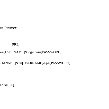
ara Jenimex
URL
oginuse=[USERNAME]&loginpas=[PASSWORD]
?chn=[CHANNEL]&u=[USERNAME]&p=[PASSWORD]
[CHANNEL]