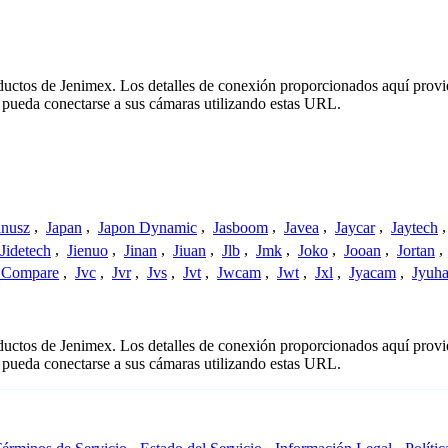
oductos de Jenimex. Los detalles de conexión proporcionados aquí prov
 pueda conectarse a sus cámaras utilizando estas URL.
anusz
,
Japan
,
Japon Dynamic
,
Jasboom
,
Javea
,
Jaycar
,
Jaytech
Jidetech
,
Jienuo
,
Jinan
,
Jiuan
,
Jlb
,
Jmk
,
Joko
,
Jooan
,
Jortan
,
t Compare
,
Jvc
,
Jvr
,
Jvs
,
Jvt
,
Jwcam
,
Jwt
,
Jxl
,
Jyacam
,
Jyuh
oductos de Jenimex. Los detalles de conexión proporcionados aquí prov
 pueda conectarse a sus cámaras utilizando estas URL.