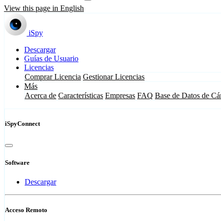
View this page in English
iSpy
Descargar
Guías de Usuario
Licencias
Comprar Licencia
Gestionar Licencias
Más
Acerca de
Características
Empresas
FAQ
Base de Datos de Cá
iSpyConnect
Software
Descargar
Acceso Remoto