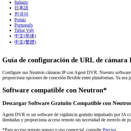
Italiano
日本語
한국어
Polski
Português
Tiếng Việt
中文(简体)
中文(繁體)
Guía de configuración de URL de cámara 
Configure sus Neutron cámaras IP con Agent DVR. Nuestro software d
proporciona opciones de conexión flexible entre plataformas. Ya sea 
Software compatible con Neutron*
Descargar Software Gratuito Compatible con Neutro
Agent DVR es un software de vigilancia gratuito impulsado por IA con 
ilimitadas y proporciona acceso remoto sin necesidad de reenvío de 
*Para acceso remoto seguro o uso comercial, consulte
Precios