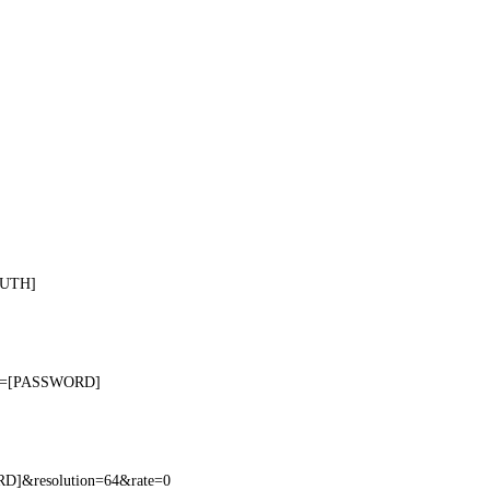
AUTH]
pas=[PASSWORD]
D]&resolution=64&rate=0