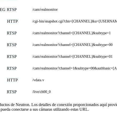
EG
RTSP
/cam/realmonitor
HTTP
/cgi-bin/snapshot.cgi?chn=[CHANNEL]&u=[USER
RTSP
/cam/realmonitor?channel=[CHANNEL]&subtype=1
RTSP
/cam/realmonitor?channel=[CHANNEL]&subtype=00
RTSP
/cam/realmonitor?channel=[CHANNEL]&subtype=01
RTSP
/cam/realmonitor?channel=1&subtype=00&authbasic=[
HTTP
/vdata.v
RTSP
/live/ch00_0
oductos de Neutron. Los detalles de conexión proporcionados aquí prov
 pueda conectarse a sus cámaras utilizando estas URL.