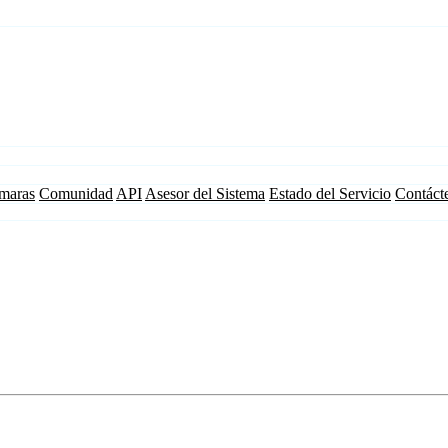
maras
Comunidad
API
Asesor del Sistema
Estado del Servicio
Contáct