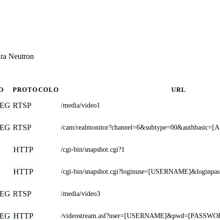
ara Neutron
O
PROTOCOLO
URL
EG
RTSP
/media/video1
EG
RTSP
/cam/realmonitor?channel=6&subtype=00&authbasic=[
HTTP
/cgi-bin/snapshot.cgi?1
HTTP
/cgi-bin/snapshot.cgi?loginuse=[USERNAME]&login
EG
RTSP
/media/video3
EG
HTTP
/videostream.asf?user=[USERNAME]&pwd=[PASSWOR