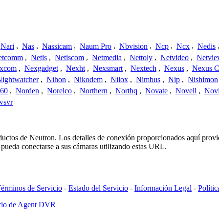
Nari
,
Nas
,
Nassicam
,
Naum Pro
,
Nbvision
,
Ncp
,
Ncx
,
Nedis
etcomm
,
Netis
,
Netiscom
,
Netmedia
,
Nettoly
,
Netvideo
,
Netvi
xcom
,
Nexgadget
,
Nexht
,
Nexsmart
,
Nextech
,
Nexus
,
Nexus C
Nightwatcher
,
Nihon
,
Nikodem
,
Nilox
,
Nimbus
,
Nip
,
Nishimon
360
,
Norden
,
Norelco
,
Northern
,
Northq
,
Novate
,
Novell
,
Nov
wsvr
oductos de Neutron. Los detalles de conexión proporcionados aquí prov
 pueda conectarse a sus cámaras utilizando estas URL.
érminos de Servicio
-
Estado del Servicio
-
Información Legal
-
Políti
ario de Agent DVR