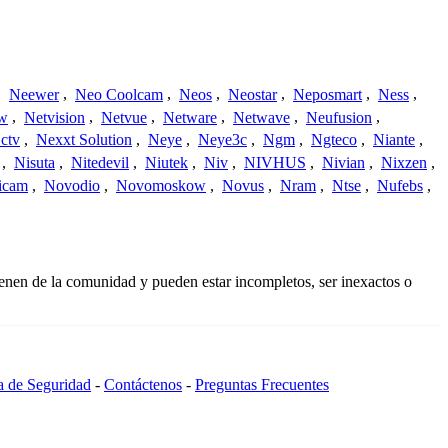
,
Neewer
,
Neo Coolcam
,
Neos
,
Neostar
,
Neposmart
,
Ness
,
ew
,
Netvision
,
Netvue
,
Netware
,
Netwave
,
Neufusion
,
ctv
,
Nexxt Solution
,
Neye
,
Neye3c
,
Ngm
,
Ngteco
,
Niante
,
,
Nisuta
,
Nitedevil
,
Niutek
,
Niv
,
NIVHUS
,
Nivian
,
Nixzen
,
icam
,
Novodio
,
Novomoskow
,
Novus
,
Nram
,
Ntse
,
Nufebs
,
ienen de la comunidad y pueden estar incompletos, ser inexactos o
ca de Seguridad
-
Contáctenos
-
Preguntas Frecuentes