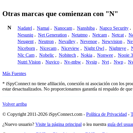
Otras marcas que comienzan con "N"
N
Nadatel
,
Namai
,
Nanocam
,
Nanshiba
,
Napco Security
,
Nesuniq
,
Net Generation
,
Netatmo
,
Netcam
,
Netcat
,
N
Neugent
,
Neutron
,
Nevalley
,
Nevenoe
,
Newvision
,
Ne
Niceborn
,
Nicecam
,
Niceview
,
Night Owl
,
Nighteye
,
Nlc Cam
,
Nobelic
,
Nobitech
,
Nokia
,
Nonwee
,
Nooie 
Nutri Vision
,
Nuvico
,
Nv-mbw
,
Nvsip
,
Nvt
,
Nwp
,
N
Más Fuentes
* iSpyConnect no tiene afiliación, conexión ni asociación con los pr
estar desactualizados. No proporcionamos garantía ni respaldo de que
Volver arriba
© Copyright 2011-2026 iSpyConnect.com -
Política de Privacidad
-
T
¿Nuevo usuario?
Visite la página principal
o lea nuestra
guía del usu