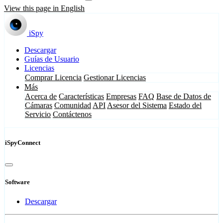
View this page in English
iSpy
Descargar
Guías de Usuario
Licencias
Comprar Licencia
Gestionar Licencias
Más
Acerca de
Características
Empresas
FAQ
Base de Datos de
Cámaras
Comunidad
API
Asesor del Sistema
Estado del
Servicio
Contáctenos
iSpyConnect
Software
Descargar