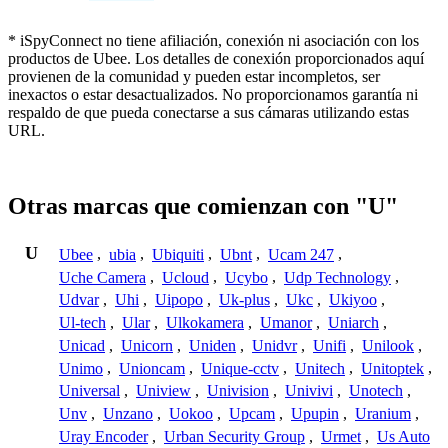
* iSpyConnect no tiene afiliación, conexión ni asociación con los
productos de Ubee. Los detalles de conexión proporcionados aquí
provienen de la comunidad y pueden estar incompletos, ser
inexactos o estar desactualizados. No proporcionamos garantía ni
respaldo de que pueda conectarse a sus cámaras utilizando estas
URL.
Otras marcas que comienzan con "U"
U
Ubee
,
ubia
,
Ubiquiti
,
Ubnt
,
Ucam 247
,
Uche Camera
,
Ucloud
,
Ucybo
,
Udp Technology
,
Udvar
,
Uhi
,
Uipopo
,
Uk-plus
,
Ukc
,
Ukiyoo
,
Ul-tech
,
Ular
,
Ulkokamera
,
Umanor
,
Uniarch
,
Unicad
,
Unicorn
,
Uniden
,
Unidvr
,
Unifi
,
Unilook
,
Unimo
,
Unioncam
,
Unique-cctv
,
Unitech
,
Unitoptek
,
Universal
,
Uniview
,
Univision
,
Univivi
,
Unotech
,
Unv
,
Unzano
,
Uokoo
,
Upcam
,
Upupin
,
Uranium
,
Uray Encoder
,
Urban Security Group
,
Urmet
,
Us Auto