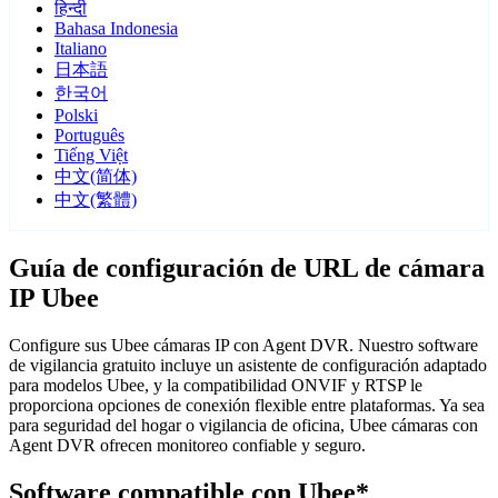
हिन्दी
Bahasa Indonesia
Italiano
日本語
한국어
Polski
Português
Tiếng Việt
中文(简体)
中文(繁體)
Guía de configuración de URL de cámara
IP Ubee
Configure sus Ubee cámaras IP con Agent DVR. Nuestro software
de vigilancia gratuito incluye un asistente de configuración adaptado
para modelos Ubee, y la compatibilidad ONVIF y RTSP le
proporciona opciones de conexión flexible entre plataformas. Ya sea
para seguridad del hogar o vigilancia de oficina, Ubee cámaras con
Agent DVR ofrecen monitoreo confiable y seguro.
Software compatible con Ubee*