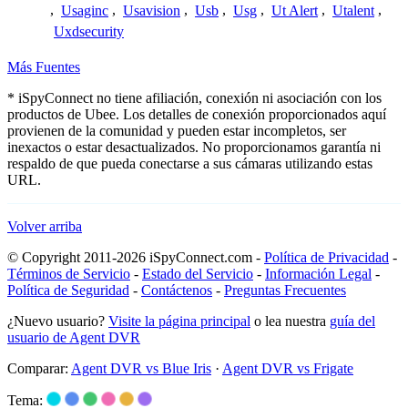
,
Usaginc
,
Usavision
,
Usb
,
Usg
,
Ut Alert
,
Utalent
,
Uxdsecurity
Más Fuentes
* iSpyConnect no tiene afiliación, conexión ni asociación con los
productos de Ubee. Los detalles de conexión proporcionados aquí
provienen de la comunidad y pueden estar incompletos, ser
inexactos o estar desactualizados. No proporcionamos garantía ni
respaldo de que pueda conectarse a sus cámaras utilizando estas
URL.
Volver arriba
© Copyright 2011-2026 iSpyConnect.com -
Política de Privacidad
-
Términos de Servicio
-
Estado del Servicio
-
Información Legal
-
Política de Seguridad
-
Contáctenos
-
Preguntas Frecuentes
¿Nuevo usuario?
Visite la página principal
o lea nuestra
guía del
usuario de Agent DVR
Comparar:
Agent DVR vs Blue Iris
·
Agent DVR vs Frigate
Tema: