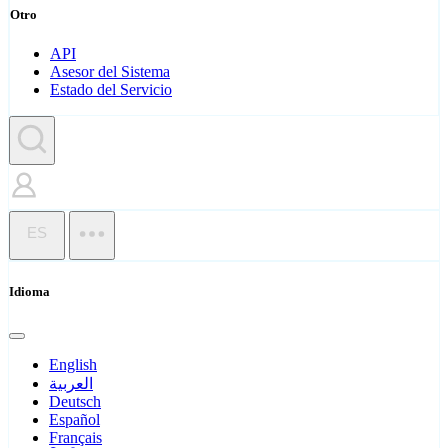
Otro
API
Asesor del Sistema
Estado del Servicio
ES
Idioma
English
العربية
Deutsch
Español
Français