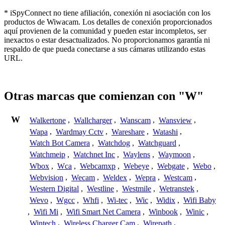
* iSpyConnect no tiene afiliación, conexión ni asociación con los
productos de Wiwacam. Los detalles de conexión proporcionados
aquí provienen de la comunidad y pueden estar incompletos, ser
inexactos o estar desactualizados. No proporcionamos garantía ni
respaldo de que pueda conectarse a sus cámaras utilizando estas
URL.
Otras marcas que comienzan con "W"
W
Walkertone
,
Wallcharger
,
Wanscam
,
Wansview
,
Wapa
,
Wardmay Cctv
,
Wareshare
,
Watashi
,
Watch Bot Camera
,
Watchdog
,
Watchguard
,
Watchmeip
,
Watchnet Inc
,
Waylens
,
Waymoon
,
Wbox
,
Wca
,
Webcamxp
,
Webeye
,
Webgate
,
Webo
,
Webvision
,
Wecam
,
Weldex
,
Wepra
,
Westcam
,
Western Digital
,
Westline
,
Westmile
,
Wetranstek
,
Wevo
,
Wgcc
,
Whfi
,
Wi-tec
,
Wic
,
Widix
,
Wifi Baby
,
Wifi Mi
,
Wifi Smart Net Camera
,
Winbook
,
Winic
,
Wintech
,
Wireless Charger Cam
,
Wirepath
,