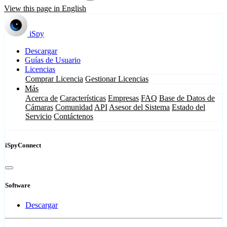
View this page in English
iSpy
Descargar
Guías de Usuario
Licencias
Comprar Licencia
Gestionar Licencias
Más
Acerca de
Características
Empresas
FAQ
Base de Datos de
Cámaras
Comunidad
API
Asesor del Sistema
Estado del
Servicio
Contáctenos
iSpyConnect
Software
Descargar