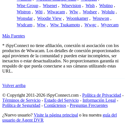
Wise Group
,
Wisenet
,
Wisevision
,
Wish
,
Wistino
,
Wistron
,
Witi
,
Wiwacam
,
Wlw
,
Wodsee
,
Wolulu
,
Wonsdar
,
Woodie View
,
Woonkamer
,
Wouwon
,
Wsdcam
,
Wtw
,
Wtw Tsukamoto
,
Wwgc
,
Wyzecam
Más Fuentes
* iSpyConnect no tiene afiliación, conexión ni asociación con los
productos de Wiwacam. Los detalles de conexión proporcionados
aquí provienen de la comunidad y pueden estar incompletos, ser
inexactos o estar desactualizados. No proporcionamos garantía ni
respaldo de que pueda conectarse a sus cámaras utilizando estas
URL.
Volver arriba
© Copyright 2011-2026 iSpyConnect.com -
Política de Privacidad
-
Términos de Servicio
-
Estado del Servicio
-
Información Legal
-
Política de Seguridad
-
Contáctenos
-
Preguntas Frecuentes
¿Nuevo usuario?
Visite la página principal
o lea nuestra
guía del
usuario de Agent DVR