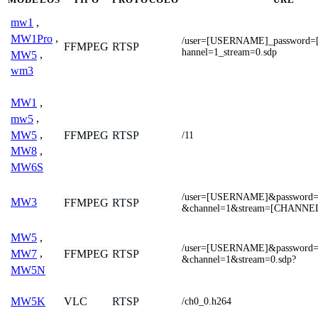
mw1
,
MW1Pro
,
/user=[USERNAME]_password
FFMPEG
RTSP
hannel=1_stream=0.sdp
MW5
,
wm3
MW1
,
mw5
,
MW5
,
FFMPEG
RTSP
/11
MW8
,
MW6S
/user=[USERNAME]&passwor
MW3
FFMPEG
RTSP
&channel=1&stream=[CHANNEL
MW5
,
/user=[USERNAME]&passwor
FFMPEG
RTSP
MW7
,
&channel=1&stream=0.sdp?
MW5N
VLC
RTSP
MW5K
/ch0_0.h264