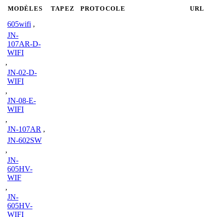
MODÈLES
TAPEZ
PROTOCOLE
URL
605wifi
,
JN-
107AR-D-
WIFI
,
JN-02-D-
WIFI
,
JN-08-E-
WIFI
,
JN-107AR
,
JN-602SW
,
JN-
605HV-
WIF
,
JN-
605HV-
WIFI