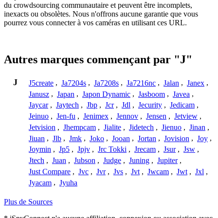
du crowdsourcing communautaire et peuvent être incomplets,
inexacts ou obsolètes. Nous n'offrons aucune garantie que vous
pourrez vous connecter à vos caméras en utilisant ces URL.
Autres marques commençant par "J"
J
J5create
,
Ja7204s
,
Ja7208s
,
Ja7216nc
,
Jalan
,
Janex
,
Janusz
,
Japan
,
Japon Dynamic
,
Jasboom
,
Javea
,
Jaycar
,
Jaytech
,
Jbp
,
Jcr
,
Jdl
,
Jecurity
,
Jedicam
,
Jeinuo
,
Jen-fu
,
Jenimex
,
Jennov
,
Jensen
,
Jetview
,
Jetvision
,
Jhempcam
,
Jialite
,
Jidetech
,
Jienuo
,
Jinan
,
Jiuan
,
Jlb
,
Jmk
,
Joko
,
Jooan
,
Jortan
,
Jovision
,
Joy
,
Joymin
,
Jp5
,
Jpjv
,
Jrc Tokki
,
Jrecam
,
Jsur
,
Jsw
,
Jtech
,
Juan
,
Jubson
,
Judge
,
Juning
,
Jupiter
,
Just Compare
,
Jvc
,
Jvr
,
Jvs
,
Jvt
,
Jwcam
,
Jwt
,
Jxl
,
Jyacam
,
Jyuha
Plus de Sources