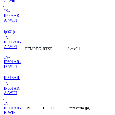
A-Wifi
,
JN-
IP608AR-
A-WIFI
ip501jr
,
JN-
IP506AR-
A-WIFI
FFMPEG
RTSP
/ucast/11
,
JN-
IP601AR-
D-WIFI
IP516AR
,
JN-
IP501AR-
A-WIFI
,
JN-
IP501AR-
JPEG
HTTP
/tmpfs/auto.jpg
B-WIFI