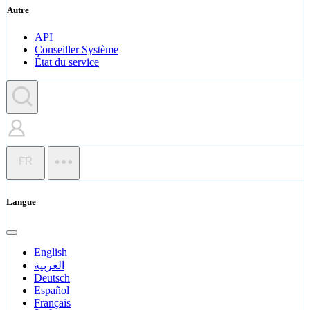
Autre
API
Conseiller Système
État du service
FR
Langue
English
العربية
Deutsch
Español
Français