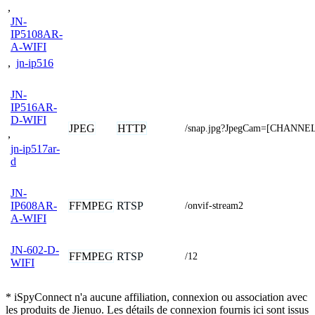
,
JN-
IP5108AR-
A-WIFI
,
jn-ip516
JN-
IP516AR-
D-WIFI
JPEG
HTTP
/snap.jpg?JpegCam=[CHANNE
,
jn-ip517ar-
d
JN-
FFMPEG
RTSP
IP608AR-
/onvif-stream2
A-WIFI
JN-602-D-
FFMPEG
RTSP
/12
WIFI
* iSpyConnect n'a aucune affiliation, connexion ou association avec
les produits de Jienuo. Les détails de connexion fournis ici sont issus