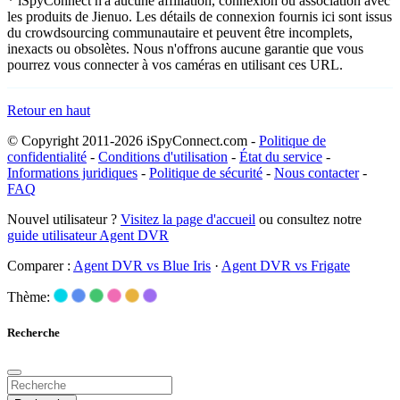
* iSpyConnect n'a aucune affiliation, connexion ou association avec
les produits de Jienuo. Les détails de connexion fournis ici sont issus
du crowdsourcing communautaire et peuvent être incomplets,
inexacts ou obsolètes. Nous n'offrons aucune garantie que vous
pourrez vous connecter à vos caméras en utilisant ces URL.
Retour en haut
© Copyright 2011-2026 iSpyConnect.com -
Politique de
confidentialité
-
Conditions d'utilisation
-
État du service
-
Informations juridiques
-
Politique de sécurité
-
Nous contacter
-
FAQ
Nouvel utilisateur ?
Visitez la page d'accueil
ou consultez notre
guide utilisateur Agent DVR
Comparer :
Agent DVR vs Blue Iris
·
Agent DVR vs Frigate
Thème:
Recherche