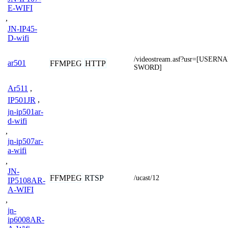
E-WIFI
,
JN-IP45-
D-wifi
/videostream.asf?usr=[USER
ar501
FFMPEG
HTTP
SWORD]
Ar511
,
IP501JR
,
jn-ip501ar-
d-wifi
,
jn-ip507ar-
a-wifi
,
JN-
FFMPEG
RTSP
/ucast/12
IP5108AR-
A-WIFI
,
jn-
ip6008AR-