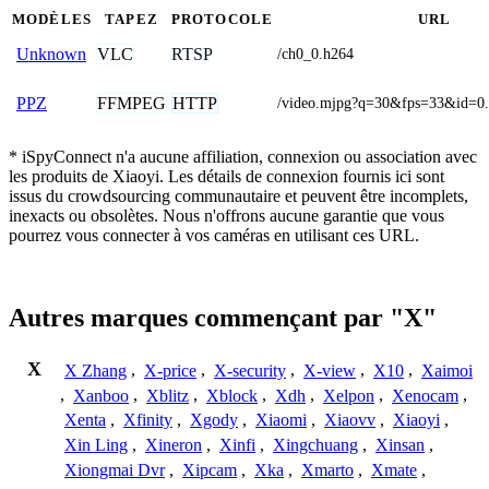
MODÈLES
TAPEZ
PROTOCOLE
URL
VLC
RTSP
Unknown
/ch0_0.h264
FFMPEG
HTTP
PPZ
/video.mjpg?q=30&fps=33&id=0
* iSpyConnect n'a aucune affiliation, connexion ou association avec
les produits de Xiaoyi. Les détails de connexion fournis ici sont
issus du crowdsourcing communautaire et peuvent être incomplets,
inexacts ou obsolètes. Nous n'offrons aucune garantie que vous
pourrez vous connecter à vos caméras en utilisant ces URL.
Autres marques commençant par "X"
X
X Zhang
,
X-price
,
X-security
,
X-view
,
X10
,
Xaimoi
,
Xanboo
,
Xblitz
,
Xblock
,
Xdh
,
Xelpon
,
Xenocam
,
Xenta
,
Xfinity
,
Xgody
,
Xiaomi
,
Xiaovv
,
Xiaoyi
,
Xin Ling
,
Xineron
,
Xinfi
,
Xingchuang
,
Xinsan
,
Xiongmai Dvr
,
Xipcam
,
Xka
,
Xmarto
,
Xmate
,