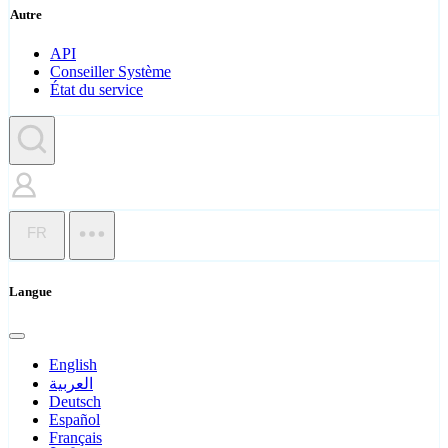
Autre
API
Conseiller Système
État du service
FR
Langue
English
العربية
Deutsch
Español
Français