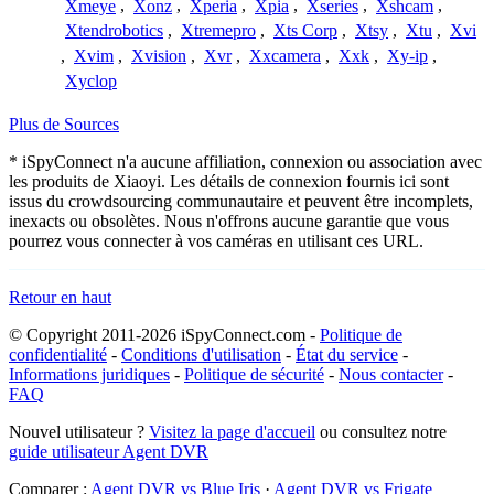
Xmeye
,
Xonz
,
Xperia
,
Xpia
,
Xseries
,
Xshcam
,
Xtendrobotics
,
Xtremepro
,
Xts Corp
,
Xtsy
,
Xtu
,
Xvi
,
Xvim
,
Xvision
,
Xvr
,
Xxcamera
,
Xxk
,
Xy-ip
,
Xyclop
Plus de Sources
* iSpyConnect n'a aucune affiliation, connexion ou association avec
les produits de Xiaoyi. Les détails de connexion fournis ici sont
issus du crowdsourcing communautaire et peuvent être incomplets,
inexacts ou obsolètes. Nous n'offrons aucune garantie que vous
pourrez vous connecter à vos caméras en utilisant ces URL.
Retour en haut
© Copyright 2011-2026 iSpyConnect.com -
Politique de
confidentialité
-
Conditions d'utilisation
-
État du service
-
Informations juridiques
-
Politique de sécurité
-
Nous contacter
-
FAQ
Nouvel utilisateur ?
Visitez la page d'accueil
ou consultez notre
guide utilisateur Agent DVR
Comparer :
Agent DVR vs Blue Iris
·
Agent DVR vs Frigate