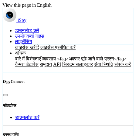
View this page in English
iSpy
डाउनलोड करें
उपयोगकर्ता गाइड
लाइसेंसिंग
लाइसेंस खरीदें
लाइसेंस प्रबंधित करें
अधिक
बारे में
विशेषताएँ
व्यवसाय
<faq>अक्सर पूछे जाने वाले प्रश्न</faq>
कैमरा डेटाबेस
समुदाय
API
सिस्टम सलाहकार
सेवा स्थिति
संपर्क करें
iSpyConnect
सॉफ़्टवेयर
डाउनलोड करें
दूरस्थ पहुँच