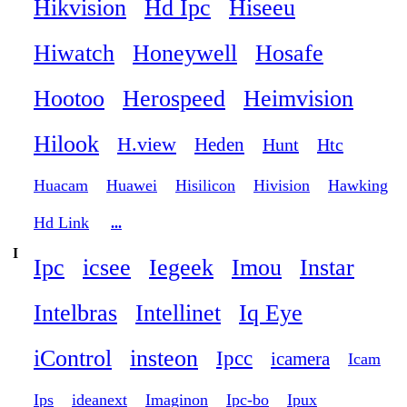
Hikvision
Hd Ipc
Hiseeu
Hiwatch
Honeywell
Hosafe
Hootoo
Herospeed
Heimvision
Hilook
H.view
Heden
Hunt
Htc
Huacam
Huawei
Hisilicon
Hivision
Hawking
Hd Link
...
I
Ipc
icsee
Iegeek
Imou
Instar
Intelbras
Intellinet
Iq Eye
iControl
insteon
Ipcc
icamera
Icam
Ips
ideanext
Imaginon
Ipc-bo
Ipux