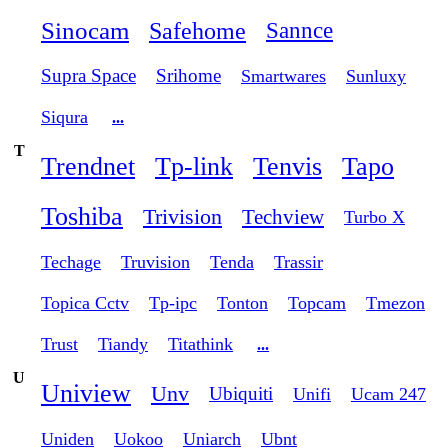
Sinocam
Safehome
Sannce
Supra Space
Srihome
Smartwares
Sunluxy
Siqura
...
T
Trendnet
Tp-link
Tenvis
Tapo
Toshiba
Trivision
Techview
Turbo X
Techage
Truvision
Tenda
Trassir
Topica Cctv
Tp-ipc
Tonton
Topcam
Tmezon
Trust
Tiandy
Titathink
...
U
Uniview
Unv
Ubiquiti
Unifi
Ucam 247
Uniden
Uokoo
Uniarch
Ubnt