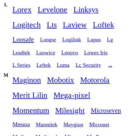
L
Lorex
Levelone
Linksys
Logitech
Lts
Laview
Loftek
Loosafe
Longse
Logilink
Lupus
Lg
Leadtek
Luowice
Lenovo
Lowes Iris
L Series
Leftek
Luma
Lc Security
...
M
Maginon
Mobotix
Motorola
Merit Lilin
Mega-pixel
Momentum
Milesight
Microseven
Messoa
Marmitek
Maygion
Micronet