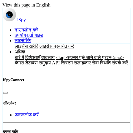
View this page in English
iSpy
डाउनलोड करें
उपयोगकर्ता गाइड
लाइसेंसिंग
लाइसेंस खरीदें
लाइसेंस प्रबंधित करें
अधिक
बारे में
विशेषताएँ
व्यवसाय
<faq>अक्सर पूछे जाने वाले प्रश्न</faq>
कैमरा डेटाबेस
समुदाय
API
सिस्टम सलाहकार
सेवा स्थिति
संपर्क करें
iSpyConnect
सॉफ़्टवेयर
डाउनलोड करें
दूरस्थ पहुँच