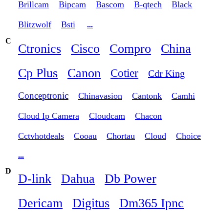
Brillcam
Bipcam
Bascom
B-qtech
Black
Blitzwolf
Bsti
...
C
Ctronics
Cisco
Compro
China
Cp Plus
Canon
Cotier
Cdr King
Conceptronic
Chinavasion
Cantonk
Camhi
Cloud Ip Camera
Cloudcam
Chacon
Cctvhotdeals
Cooau
Chortau
Cloud
Choice
...
D
D-link
Dahua
Db Power
Dericam
Digitus
Dm365 Ipnc