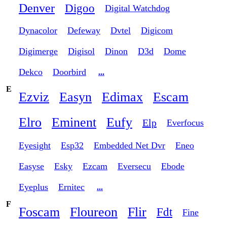
Denver
Digoo
Digital Watchdog
Dynacolor
Defeway
Dvtel
Digicom
Digimerge
Digisol
Dinon
D3d
Dome
Dekco
Doorbird
...
E
Ezviz
Easyn
Edimax
Escam
Elro
Eminent
Eufy
Elp
Everfocus
Eyesight
Esp32
Embedded Net Dvr
Eneo
Easyse
Esky
Ezcam
Eversecu
Ebode
Eyeplus
Ernitec
...
F
Foscam
Floureon
Flir
Fdt
Fine