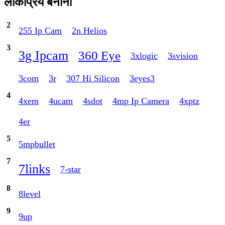
लोकप्रिय बनाना
2
255 Ip Cam
2n Helios
3
3g Ipcam
360 Eye
3xlogic
3svision
3com
3r
307 Hi Silicon
3eyes3
4
4xem
4ucam
4sdot
4mp Ip Camera
4xptz
4er
5
5mpbullet
7
7links
7-star
8
8level
9
9up