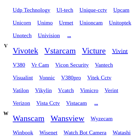
Udp Technology
Ul-tech
Unique-cctv
Upcam
Unicorn
Unimo
Urmet
Unioncam
Unitoptek
Unotech
Univision
...
V
Vivotek
Vstarcam
Victure
Vivint
V380
Vr Cam
Vicon Security
Vantech
Visualint
Vonnic
V380pro
Vitek Cctv
Vatilon
Vikylin
Vcatch
Vimicro
Verint
Verizon
Vista Cctv
Vistacam
...
W
Wanscam
Wansview
Wyzecam
Winbook
Wisenet
Watch Bot Camera
Watashi