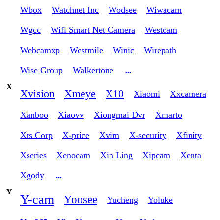
Wbox
Watchnet Inc
Wodsee
Wiwacam
Wgcc
Wifi Smart Net Camera
Westcam
Webcamxp
Westmile
Winic
Wirepath
Wise Group
Walkertone
...
X
Xvision
Xmeye
X10
Xiaomi
Xxcamera
Xanboo
Xiaovv
Xiongmai Dvr
Xmarto
Xts Corp
X-price
Xvim
X-security
Xfinity
Xseries
Xenocam
Xin Ling
Xipcam
Xenta
Xgody
...
Y
Y-cam
Yoosee
Yucheng
Yoluke