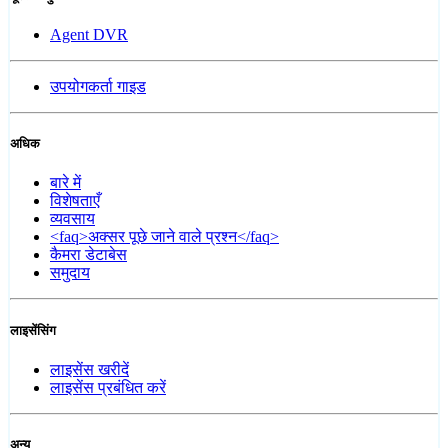
Agent DVR
उपयोगकर्ता गाइड
अधिक
बारे में
विशेषताएँ
व्यवसाय
<faq>अक्सर पूछे जाने वाले प्रश्न</faq>
कैमरा डेटाबेस
समुदाय
लाइसेंसिंग
लाइसेंस खरीदें
लाइसेंस प्रबंधित करें
अन्य