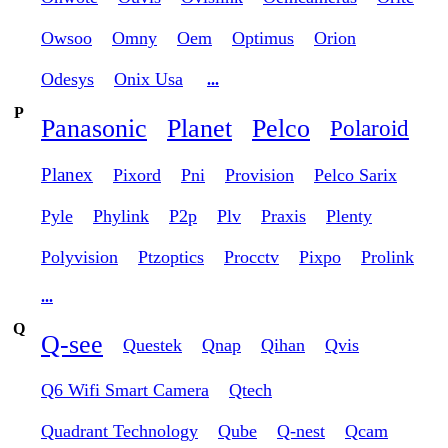
Owsoo
Omny
Oem
Optimus
Orion
Odesys
Onix Usa
...
P
Panasonic
Planet
Pelco
Polaroid
Planex
Pixord
Pni
Provision
Pelco Sarix
Pyle
Phylink
P2p
Plv
Praxis
Plenty
Polyvision
Ptzoptics
Procctv
Pixpo
Prolink
...
Q
Q-see
Questek
Qnap
Qihan
Qvis
Q6 Wifi Smart Camera
Qtech
Quadrant Technology
Qube
Q-nest
Qcam