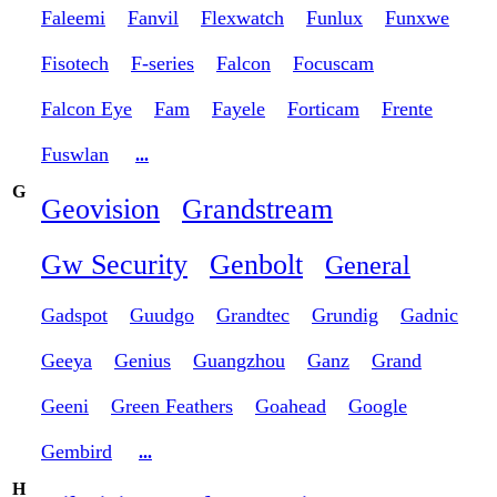
Faleemi
Fanvil
Flexwatch
Funlux
Funxwe
Fisotech
F-series
Falcon
Focuscam
Falcon Eye
Fam
Fayele
Forticam
Frente
Fuswlan
...
G
Geovision
Grandstream
Gw Security
Genbolt
General
Gadspot
Guudgo
Grandtec
Grundig
Gadnic
Geeya
Genius
Guangzhou
Ganz
Grand
Geeni
Green Feathers
Goahead
Google
Gembird
...
H