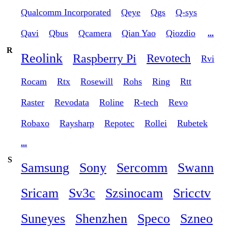
Qualcomm Incorporated
Qeye
Qgs
Q-sys
Qavi
Qbus
Qcamera
Qian Yao
Qiozdio
...
R
Reolink
Raspberry Pi
Revotech
Rvi
Rocam
Rtx
Rosewill
Rohs
Ring
Rtt
Raster
Revodata
Roline
R-tech
Revo
Robaxo
Raysharp
Repotec
Rollei
Rubetek
...
S
Samsung
Sony
Sercomm
Swann
Sricam
Sv3c
Szsinocam
Sricctv
Suneyes
Shenzhen
Speco
Szneo