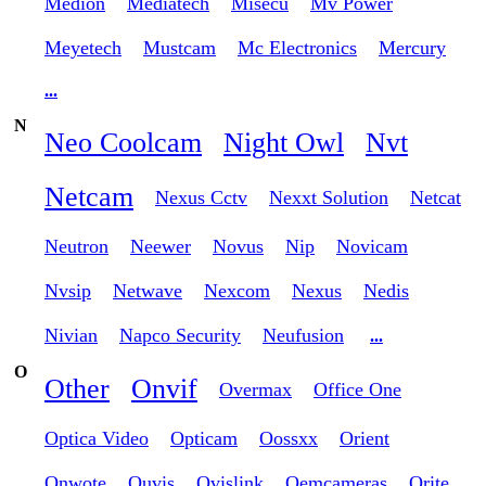
Medion
Mediatech
Misecu
Mv Power
Meyetech
Mustcam
Mc Electronics
Mercury
...
N
Neo Coolcam
Night Owl
Nvt
Netcam
Nexus Cctv
Nexxt Solution
Netcat
Neutron
Neewer
Novus
Nip
Novicam
Nvsip
Netwave
Nexcom
Nexus
Nedis
Nivian
Napco Security
Neufusion
...
O
Other
Onvif
Overmax
Office One
Optica Video
Opticam
Oossxx
Orient
Onwote
Ouvis
Ovislink
Oemcameras
Orite