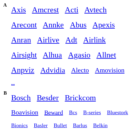
A
Axis
Amcrest
Acti
Avtech
Arecont
Annke
Abus
Apexis
Anran
Airlive
Adt
Airlink
Airsight
Alhua
Agasio
Allnet
Anpviz
Advidia
Alecto
Amovision
...
B
Bosch
Besder
Brickcom
Boavision
Beward
Bcs
B-series
Bluestork
Bionics
Basler
Bullet
Barlus
Belkin