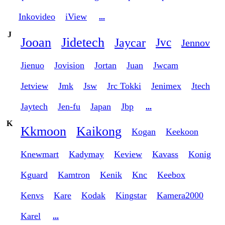
Inkovideo
iView
...
J
Jooan
Jidetech
Jaycar
Jvc
Jennov
Jienuo
Jovision
Jortan
Juan
Jwcam
Jetview
Jmk
Jsw
Jrc Tokki
Jenimex
Jtech
Jaytech
Jen-fu
Japan
Jbp
...
K
Kkmoon
Kaikong
Kogan
Keekoon
Knewmart
Kadymay
Keview
Kavass
Konig
Kguard
Kamtron
Kenik
Knc
Keebox
Kenvs
Kare
Kodak
Kingstar
Kamera2000
Karel
...