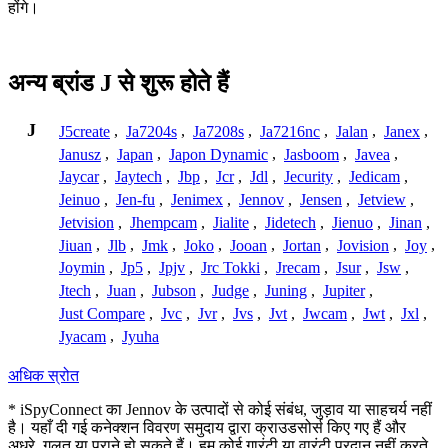
होंगे।
अन्य ब्रांड J से शुरू होते हैं
J
J5create
,
Ja7204s
,
Ja7208s
,
Ja7216nc
,
Jalan
,
Janex
,
Janusz
,
Japan
,
Japon Dynamic
,
Jasboom
,
Javea
,
Jaycar
,
Jaytech
,
Jbp
,
Jcr
,
Jdl
,
Jecurity
,
Jedicam
,
Jeinuo
,
Jen-fu
,
Jenimex
,
Jennov
,
Jensen
,
Jetview
,
Jetvision
,
Jhempcam
,
Jialite
,
Jidetech
,
Jienuo
,
Jinan
,
Jiuan
,
Jlb
,
Jmk
,
Joko
,
Jooan
,
Jortan
,
Jovision
,
Joy
,
Joymin
,
Jp5
,
Jpjv
,
Jrc Tokki
,
Jrecam
,
Jsur
,
Jsw
,
Jtech
,
Juan
,
Jubson
,
Judge
,
Juning
,
Jupiter
,
Just Compare
,
Jvc
,
Jvr
,
Jvs
,
Jvt
,
Jwcam
,
Jwt
,
Jxl
,
Jyacam
,
Jyuha
अधिक स्रोत
* iSpyConnect का Jennov के उत्पादों से कोई संबंध, जुड़ाव या साहचर्य नहीं
है। यहाँ दी गई कनेक्शन विवरण समुदाय द्वारा क्राउडसोर्स किए गए हैं और
अधूरे, गलत या पुराने हो सकते हैं। हम कोई गारंटी या वारंटी प्रदान नहीं करते