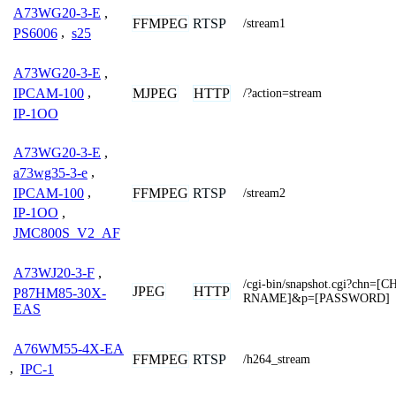
A73WG20-3-E
,
FFMPEG
RTSP
/stream1
PS6006
,
s25
A73WG20-3-E
,
MJPEG
HTTP
IPCAM-100
,
/?action=stream
IP-1OO
A73WG20-3-E
,
a73wg35-3-e
,
IPCAM-100
,
FFMPEG
RTSP
/stream2
IP-1OO
,
JMC800S_V2_AF
A73WJ20-3-F
,
/cgi-bin/snapshot.cgi?chn
JPEG
HTTP
P87HM85-30X-
RNAME]&p=[PASSWORD]
EAS
A76WM55-4X-EA
FFMPEG
RTSP
/h264_stream
,
IPC-1