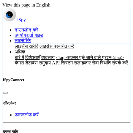
View this page in English
iSpy
डाउनलोड करें
उपयोगकर्ता गाइड
लाइसेंसिंग
लाइसेंस खरीदें
लाइसेंस प्रबंधित करें
अधिक
बारे में
विशेषताएँ
व्यवसाय
<faq>अक्सर पूछे जाने वाले प्रश्न</faq>
कैमरा डेटाबेस
समुदाय
API
सिस्टम सलाहकार
सेवा स्थिति
संपर्क करें
iSpyConnect
सॉफ़्टवेयर
डाउनलोड करें
दूरस्थ पहुँच