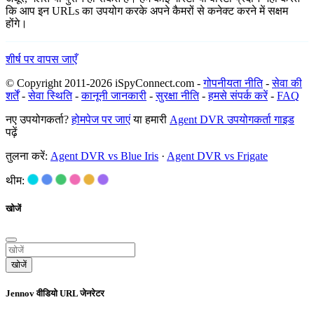
कि आप इन URLs का उपयोग करके अपने कैमरों से कनेक्ट करने में सक्षम
होंगे।
शीर्ष पर वापस जाएँ
© Copyright 2011-2026 iSpyConnect.com -
गोपनीयता नीति
-
सेवा की
शर्तें
-
सेवा स्थिति
-
कानूनी जानकारी
-
सुरक्षा नीति
-
हमसे संपर्क करें
-
FAQ
नए उपयोगकर्ता?
होमपेज पर जाएं
या हमारी
Agent DVR उपयोगकर्ता गाइड
पढ़ें
तुलना करें:
Agent DVR vs Blue Iris
·
Agent DVR vs Frigate
थीम:
खोजें
खोजें
Jennov वीडियो URL जेनरेटर