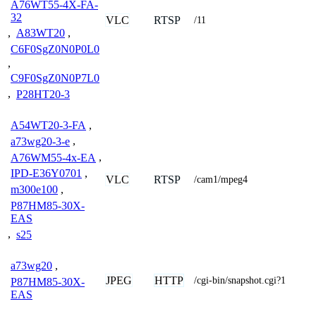
A76WT55-4X-FA-
32
VLC
RTSP
/11
,
A83WT20
,
C6F0SgZ0N0P0L0
,
C9F0SgZ0N0P7L0
,
P28HT20-3
A54WT20-3-FA
,
a73wg20-3-e
,
A76WM55-4x-EA
,
IPD-E36Y0701
,
VLC
RTSP
/cam1/mpeg4
m300e100
,
P87HM85-30X-
EAS
,
s25
a73wg20
,
JPEG
HTTP
/cgi-bin/snapshot.cgi?1
P87HM85-30X-
EAS