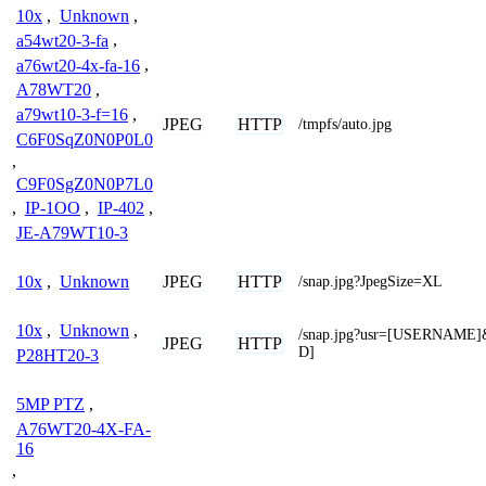
10x
,
Unknown
,
a54wt20-3-fa
,
a76wt20-4x-fa-16
,
A78WT20
,
a79wt10-3-f=16
,
JPEG
HTTP
/tmpfs/auto.jpg
C6F0SqZ0N0P0L0
,
C9F0SgZ0N0P7L0
,
IP-1OO
,
IP-402
,
JE-A79WT10-3
JPEG
HTTP
10x
,
Unknown
/snap.jpg?JpegSize=XL
10x
,
Unknown
,
/snap.jpg?usr=[USERNAM
JPEG
HTTP
D]
P28HT20-3
5MP PTZ
,
A76WT20-4X-FA-
16
,