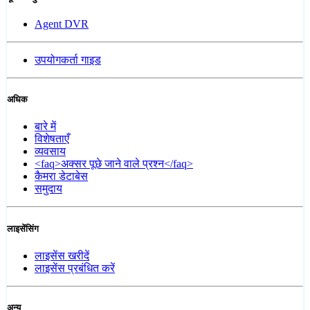
Agent DVR
उपयोगकर्ता गाइड
अधिक
बारे में
विशेषताएँ
व्यवसाय
<faq>अक्सर पूछे जाने वाले प्रश्न</faq>
कैमरा डेटाबेस
समुदाय
लाइसेंसिंग
लाइसेंस खरीदें
लाइसेंस प्रबंधित करें
अन्य