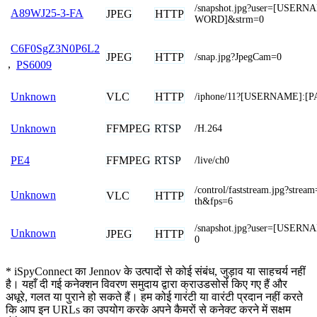
/snapshot.jpg?user=[USER
A89WJ25-3-FA
JPEG
HTTP
WORD]&strm=0
C6F0SgZ3N0P6L2
JPEG
HTTP
/snap.jpg?JpegCam=0
,
PS6009
VLC
HTTP
Unknown
/iphone/11?[USERNAME]:
FFMPEG
RTSP
Unknown
/H.264
FFMPEG
RTSP
PE4
/live/ch0
/control/faststream.jpg?str
Unknown
VLC
HTTP
th&fps=6
/snapshot.jpg?user=[USER
Unknown
JPEG
HTTP
0
* iSpyConnect का Jennov के उत्पादों से कोई संबंध, जुड़ाव या साहचर्य नहीं
है। यहाँ दी गई कनेक्शन विवरण समुदाय द्वारा क्राउडसोर्स किए गए हैं और
अधूरे, गलत या पुराने हो सकते हैं। हम कोई गारंटी या वारंटी प्रदान नहीं करते
कि आप इन URLs का उपयोग करके अपने कैमरों से कनेक्ट करने में सक्षम