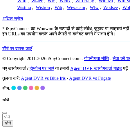
Whfi
,
Wi-tec
,
Wic
,
Widix
,
Wifi Baby
,
Wifi Mi
,
Wifi S
Wistino
,
Wistron
,
Witi
,
Wiwacam
,
Wlw
,
Wodsee
,
Wol
अधिक स्रोत
* iSpyConnect का Wouwon के उत्पादों से कोई संबंध, जुड़ाव या साहचर्य नहीं ह
इन URLs का उपयोग करके अपने कैमरों से कनेक्ट करने में सक्षम होंगे।
शीर्ष पर वापस जाएँ
© Copyright 2011-2026 iSpyConnect.com -
गोपनीयता नीति
-
सेवा की शर्त
नए उपयोगकर्ता?
होमपेज पर जाएं
या हमारी
Agent DVR उपयोगकर्ता गाइड
पढ़ें
तुलना करें:
Agent DVR vs Blue Iris
·
Agent DVR vs Frigate
थीम:
खोजें
खोजें