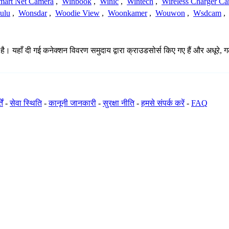
mart Net Camera
,
Winbook
,
Winic
,
Wintech
,
Wireless Charger C
ulu
,
Wonsdar
,
Woodie View
,
Woonkamer
,
Wouwon
,
Wsdcam
,
ै। यहाँ दी गई कनेक्शन विवरण समुदाय द्वारा क्राउडसोर्स किए गए हैं और अधूरे, ग
ें
-
सेवा स्थिति
-
कानूनी जानकारी
-
सुरक्षा नीति
-
हमसे संपर्क करें
-
FAQ