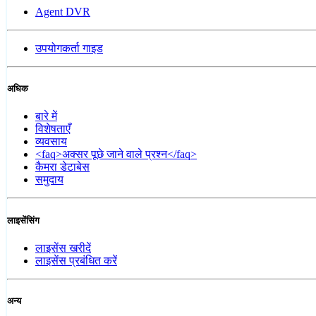
Agent DVR
उपयोगकर्ता गाइड
अधिक
बारे में
विशेषताएँ
व्यवसाय
<faq>अक्सर पूछे जाने वाले प्रश्न</faq>
कैमरा डेटाबेस
समुदाय
लाइसेंसिंग
लाइसेंस खरीदें
लाइसेंस प्रबंधित करें
अन्य