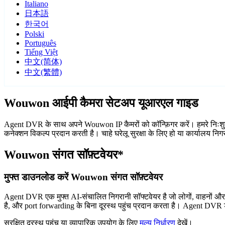
Italiano
日本語
한국어
Polski
Português
Tiếng Việt
中文(简体)
中文(繁體)
Wouwon आईपी कैमरा सेटअप यूआरएल गाइड
Agent DVR के साथ अपने Wouwon IP कैमरों को कॉन्फ़िगर करें। हमरे निःशुल
कनेक्शन विकल्प प्रदान करती है। चाहे घरेलू सुरक्षा के लिए हो या कार्यालय 
Wouwon संगत सॉफ़्टवेयर*
मुफ्त डाउनलोड करें Wouwon संगत सॉफ़्टवेयर
Agent DVR एक मुफ्त AI-संचालित निगरानी सॉफ्टवेयर है जो लोगों, वाहनों औ
है, और port forwarding के बिना दूरस्थ पहुंच प्रदान करता है। Agent DVR ड
सुरक्षित दूरस्थ पहुंच या व्यापारिक उपयोग के लिए
मूल्य निर्धारण
देखें।