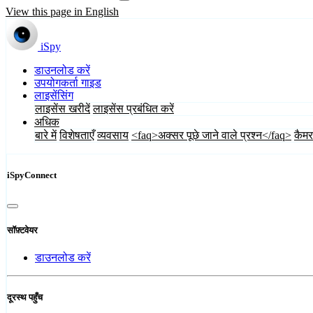
View this page in English
iSpy
डाउनलोड करें
उपयोगकर्ता गाइड
लाइसेंसिंग
लाइसेंस खरीदें
लाइसेंस प्रबंधित करें
अधिक
बारे में
विशेषताएँ
व्यवसाय
<faq>अक्सर पूछे जाने वाले प्रश्न</faq>
कैमर
iSpyConnect
सॉफ़्टवेयर
डाउनलोड करें
दूरस्थ पहुँच