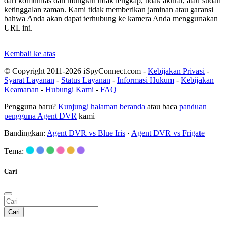
dari komunitas dan mungkin tidak lengkap, tidak akurat, atau sudah
ketinggalan zaman. Kami tidak memberikan jaminan atau garansi
bahwa Anda akan dapat terhubung ke kamera Anda menggunakan
URL ini.
Kembali ke atas
© Copyright 2011-2026 iSpyConnect.com -
Kebijakan Privasi
-
Syarat Layanan
-
Status Layanan
-
Informasi Hukum
-
Kebijakan
Keamanan
-
Hubungi Kami
-
FAQ
Pengguna baru?
Kunjungi halaman beranda
atau baca
panduan
pengguna Agent DVR
kami
Bandingkan:
Agent DVR vs Blue Iris
·
Agent DVR vs Frigate
Tema:
Cari
Cari