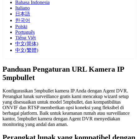
Bahasa Indonesia
Italiano
日本語
한국어
Polski
Português
Tiếng Việt
中文(简体)
中文(繁體)
Panduan Pengaturan URL Kamera IP
5mpbullet
Konfigurasikan 5mpbullet kamera IP Anda dengan Agent DVR.
Perangkat lunak surveillance gratis kami mencakup wizard setup
yang disesuaikan untuk model 5mpbullet, dan kompatibilitas
ONVIF dan RTSP memberikan opsi koneksi yang fleksibel di
berbagai platform. Baik untuk keamanan rumah atau surveillance
kantor, 5mpbullet kamera dengan Agent DVR menyediakan
monitoring yang andal dan aman.
Perangkat lunak yang kompatibel dengan