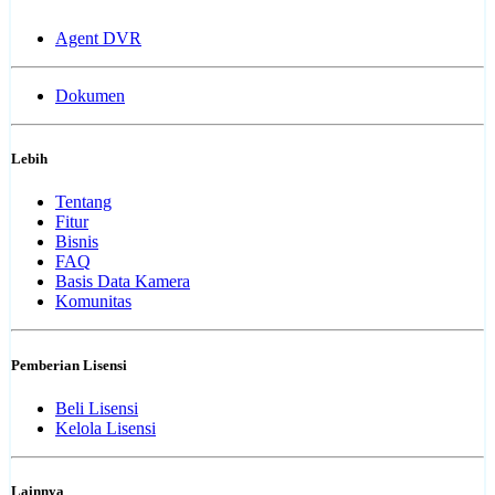
Agent DVR
Dokumen
Lebih
Tentang
Fitur
Bisnis
FAQ
Basis Data Kamera
Komunitas
Pemberian Lisensi
Beli Lisensi
Kelola Lisensi
Lainnya