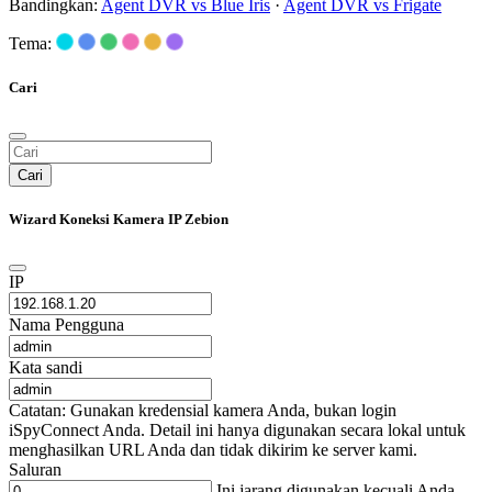
Bandingkan:
Agent DVR vs Blue Iris
·
Agent DVR vs Frigate
Tema:
Cari
Cari
Wizard Koneksi Kamera IP Zebion
IP
Nama Pengguna
Kata sandi
Catatan: Gunakan kredensial kamera Anda, bukan login
iSpyConnect Anda. Detail ini hanya digunakan secara lokal untuk
menghasilkan URL Anda dan tidak dikirim ke server kami.
Saluran
Ini jarang digunakan kecuali Anda