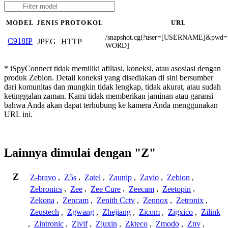
MODEL
JENIS
PROTOKOL
URL
/snapshot.cgi?user=[USERNAME]&pwd
C918IP
JPEG
HTTP
WORD]
* iSpyConnect tidak memiliki afiliasi, koneksi, atau asosiasi dengan
produk Zebion. Detail koneksi yang disediakan di sini bersumber
dari komunitas dan mungkin tidak lengkap, tidak akurat, atau sudah
ketinggalan zaman. Kami tidak memberikan jaminan atau garansi
bahwa Anda akan dapat terhubung ke kamera Anda menggunakan
URL ini.
Lainnya dimulai dengan "Z"
Z
Z-bravo
,
Z5s
,
Zatel
,
Zaunip
,
Zavio
,
Zebion
,
Zebronics
,
Zee
,
Zee Cure
,
Zeecam
,
Zeetopin
,
Zekona
,
Zencam
,
Zenith Cctv
,
Zennox
,
Zetronix
,
Zeustech
,
Zgwang
,
Zhejiang
,
Zicom
,
Zigxico
,
Zilink
,
Zintronic
,
Zivif
,
Zjuxin
,
Zkteco
,
Zmodo
,
Znv
,