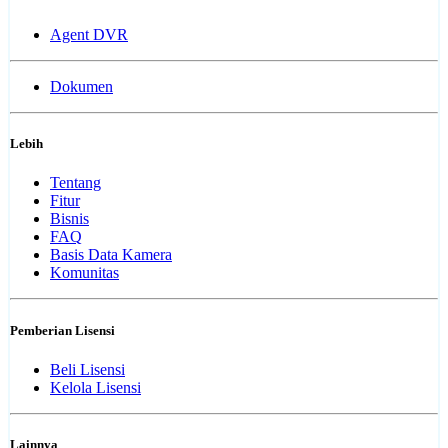
Agent DVR
Dokumen
Lebih
Tentang
Fitur
Bisnis
FAQ
Basis Data Kamera
Komunitas
Pemberian Lisensi
Beli Lisensi
Kelola Lisensi
Lainnya