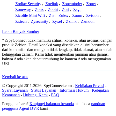
Zodiac Security
,
Zoelink
,
Zoneminder
,
Zonet
,
Zoneway
,
Zonx
,
Zoohi
,
Zosi
,
Zsgl
,
Ztcolife Mini Wifi
,
Zte
,
Zulex
,
Zuum
,
Zvision
,
Zxtech
,
Zysecurity
,
Zyxel
,
Zzlink
,
Zzmoon
Lebih Banyak Sumber
* iSpyConnect tidak memiliki afiliasi, koneksi, atau asosiasi dengan
produk Zebion. Detail koneksi yang disediakan di sini bersumber
dari komunitas dan mungkin tidak lengkap, tidak akurat, atau sudah
ketinggalan zaman. Kami tidak memberikan jaminan atau garansi
bahwa Anda akan dapat terhubung ke kamera Anda menggunakan
URL ini.
Kembali ke atas
© Copyright 2011-2026 iSpyConnect.com -
Kebijakan Privasi
-
Syarat Layanan
-
Status Layanan
-
Informasi Hukum
-
Kebijakan
Keamanan
-
Hubungi Kami
-
FAQ
Pengguna baru?
Kunjungi halaman beranda
atau baca
panduan
pengguna Agent DVR
kami