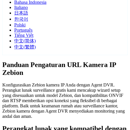
Bahasa Indonesia
Italiano
日本語
한국어
Polski
Português
Tiếng Việt
中文(简体)
中文(繁體)
Panduan Pengaturan URL Kamera IP
Zebion
Konfigurasikan Zebion kamera IP Anda dengan Agent DVR.
Perangkat lunak surveillance gratis kami mencakup wizard setup
yang disesuaikan untuk model Zebion, dan kompatibilitas ONVIF
dan RTSP memberikan opsi koneksi yang fleksibel di berbagai
platform. Baik untuk keamanan rumah atau surveillance kantor,
Zebion kamera dengan Agent DVR menyediakan monitoring yang
andal dan aman.
Perangkat lunak yang kompatibel dengan