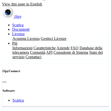
View this page in English
iSpy
Scarica
Documenti
Licenza
Acquista Licenza
Gestisci Licenze
Più
Informazioni
Caratteristiche
Aziende
FAQ
Database della
telecamera
Comunità
API
Consulente di Sistema
Stato del
servizio
Contattaci
iSpyConnect
Software
Scarica