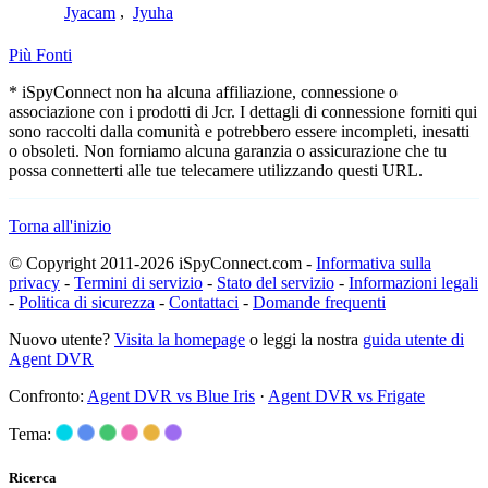
Jyacam
,
Jyuha
Più Fonti
* iSpyConnect non ha alcuna affiliazione, connessione o
associazione con i prodotti di Jcr. I dettagli di connessione forniti qui
sono raccolti dalla comunità e potrebbero essere incompleti, inesatti
o obsoleti. Non forniamo alcuna garanzia o assicurazione che tu
possa connetterti alle tue telecamere utilizzando questi URL.
Torna all'inizio
© Copyright 2011-2026 iSpyConnect.com -
Informativa sulla
privacy
-
Termini di servizio
-
Stato del servizio
-
Informazioni legali
-
Politica di sicurezza
-
Contattaci
-
Domande frequenti
Nuovo utente?
Visita la homepage
o leggi la nostra
guida utente di
Agent DVR
Confronto:
Agent DVR vs Blue Iris
·
Agent DVR vs Frigate
Tema:
Ricerca