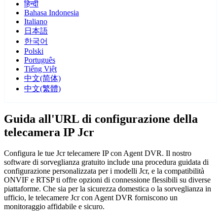
हिन्दी
Bahasa Indonesia
Italiano
日本語
한국어
Polski
Português
Tiếng Việt
中文(简体)
中文(繁體)
Guida all'URL di configurazione della
telecamera IP Jcr
Configura le tue Jcr telecamere IP con Agent DVR. Il nostro
software di sorveglianza gratuito include una procedura guidata di
configurazione personalizzata per i modelli Jcr, e la compatibilità
ONVIF e RTSP ti offre opzioni di connessione flessibili su diverse
piattaforme. Che sia per la sicurezza domestica o la sorveglianza in
ufficio, le telecamere Jcr con Agent DVR forniscono un
monitoraggio affidabile e sicuro.