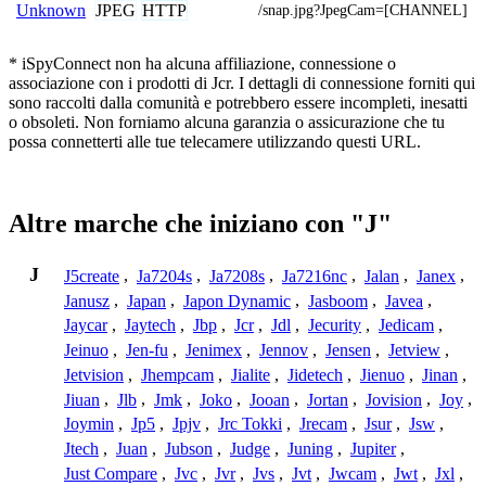
JPEG
HTTP
Unknown
/snap.jpg?JpegCam=[CHANNEL]
* iSpyConnect non ha alcuna affiliazione, connessione o
associazione con i prodotti di Jcr. I dettagli di connessione forniti qui
sono raccolti dalla comunità e potrebbero essere incompleti, inesatti
o obsoleti. Non forniamo alcuna garanzia o assicurazione che tu
possa connetterti alle tue telecamere utilizzando questi URL.
Altre marche che iniziano con "J"
J
J5create
,
Ja7204s
,
Ja7208s
,
Ja7216nc
,
Jalan
,
Janex
,
Janusz
,
Japan
,
Japon Dynamic
,
Jasboom
,
Javea
,
Jaycar
,
Jaytech
,
Jbp
,
Jcr
,
Jdl
,
Jecurity
,
Jedicam
,
Jeinuo
,
Jen-fu
,
Jenimex
,
Jennov
,
Jensen
,
Jetview
,
Jetvision
,
Jhempcam
,
Jialite
,
Jidetech
,
Jienuo
,
Jinan
,
Jiuan
,
Jlb
,
Jmk
,
Joko
,
Jooan
,
Jortan
,
Jovision
,
Joy
,
Joymin
,
Jp5
,
Jpjv
,
Jrc Tokki
,
Jrecam
,
Jsur
,
Jsw
,
Jtech
,
Juan
,
Jubson
,
Judge
,
Juning
,
Jupiter
,
Just Compare
,
Jvc
,
Jvr
,
Jvs
,
Jvt
,
Jwcam
,
Jwt
,
Jxl
,