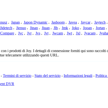
anusz
,
Japan
,
Japon Dynamic
,
Jasboom
,
Javea
,
Jaycar
,
Jaytech
Jidetech
,
Jienuo
,
Jinan
,
Jiuan
,
Jlb
,
Jmk
,
Joko
,
Jooan
,
Jortan
,
t Compare
,
Jvc
,
Jvr
,
Jvs
,
Jvt
,
Jwcam
,
Jwt
,
Jxl
,
Jyacam
,
Jyuh
n i prodotti di Joy. I dettagli di connessione forniti qui sono raccolti 
 tue telecamere utilizzando questi URL.
-
Termini di servizio
-
Stato del servizio
-
Informazioni legali
-
Politica
Agent DVR