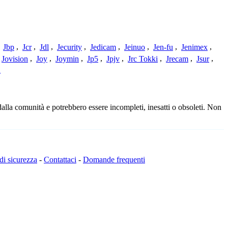
,
Jbp
,
Jcr
,
Jdl
,
Jecurity
,
Jedicam
,
Jeinuo
,
Jen-fu
,
Jenimex
,
Jovision
,
Joy
,
Joymin
,
Jp5
,
Jpjv
,
Jrc Tokki
,
Jrecam
,
Jsur
,
a
dalla comunità e potrebbero essere incompleti, inesatti o obsoleti. Non
 di sicurezza
-
Contattaci
-
Domande frequenti