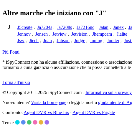
Altre marche che iniziano con "J"
J
J5create
,
Ja7204s
,
Ja7208s
,
Ja7216nc
,
Jalan
,
Janex
,
J
Jennov
,
Jensen
,
Jetview
,
Jetvision
,
Jhempcam
,
Jialite
,
Jsw
,
Jtech
,
Juan
,
Jubson
,
Judge
,
Juning
,
Jupiter
,
Jus
Più Fonti
* iSpyConnect non ha alcuna affiliazione, connessione o associazione co
forniamo alcuna garanzia o assicurazione che tu possa connetterti alle
Torna all'inizio
© Copyright 2011-2026 iSpyConnect.com -
Informativa sulla privacy
Nuovo utente?
Visita la homepage
o leggi la nostra
guida utente di 
Confronto:
Agent DVR vs Blue Iris
·
Agent DVR vs Frigate
Tema: