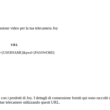
sione video per la tua telecamera Joy
URL
?user=[USERNAME]&pwd=[PASSWORD]
n i prodotti di Joy. I dettagli di connessione forniti qui sono raccolti 
 tue telecamere utilizzando questi URL.