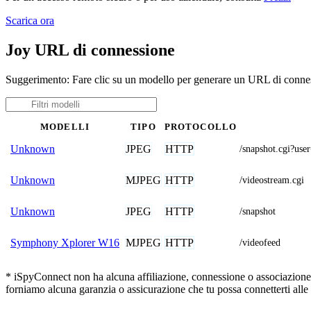
Scarica ora
Joy URL di connessione
Suggerimento: Fare clic su un modello per generare un URL di connes
MODELLI
TIPO
PROTOCOLLO
JPEG
HTTP
Unknown
/snapshot.cgi
MJPEG
HTTP
Unknown
/videostream.cgi
JPEG
HTTP
Unknown
/snapshot
MJPEG
HTTP
Symphony Xplorer W16
/videofeed
* iSpyConnect non ha alcuna affiliazione, connessione o associazione co
forniamo alcuna garanzia o assicurazione che tu possa connetterti alle