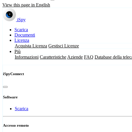
View this page in English
iSpy
Scarica
Documenti
Licenza
Acquista Licenza
Gestisci Licenze
Più
Informazioni
Caratteristiche
Aziende
FAQ
Database della tele
iSpyConnect
Software
Scarica
Accesso remoto