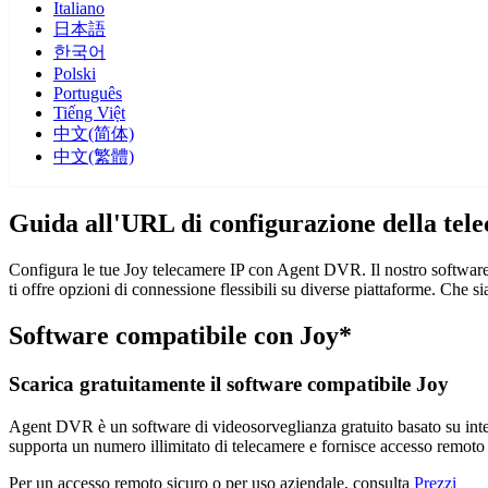
Italiano
日本語
한국어
Polski
Português
Tiếng Việt
中文(简体)
中文(繁體)
Guida all'URL di configurazione della tel
Configura le tue Joy telecamere IP con Agent DVR. Il nostro software
ti offre opzioni di connessione flessibili su diverse piattaforme. Che 
Software compatibile con Joy*
Scarica gratuitamente il software compatibile Joy
Agent DVR è un software di videosorveglianza gratuito basato su intelli
supporta un numero illimitato di telecamere e fornisce accesso remoto
Per un accesso remoto sicuro o per uso aziendale, consulta
Prezzi