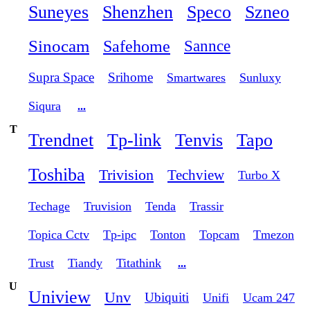
Suneyes
Shenzhen
Speco
Szneo
Sinocam
Safehome
Sannce
Supra Space
Srihome
Smartwares
Sunluxy
Siqura
...
T
Trendnet
Tp-link
Tenvis
Tapo
Toshiba
Trivision
Techview
Turbo X
Techage
Truvision
Tenda
Trassir
Topica Cctv
Tp-ipc
Tonton
Topcam
Tmezon
Trust
Tiandy
Titathink
...
U
Uniview
Unv
Ubiquiti
Unifi
Ucam 247