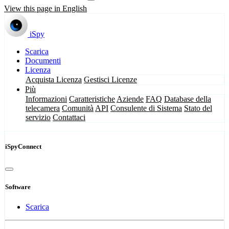
View this page in English
iSpy
Scarica
Documenti
Licenza
Acquista Licenza
Gestisci Licenze
Più
Informazioni
Caratteristiche
Aziende
FAQ
Database della
telecamera
Comunità
API
Consulente di Sistema
Stato del
servizio
Contattaci
iSpyConnect
Software
Scarica