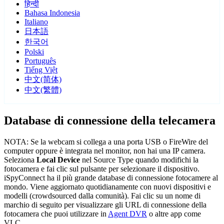
हिन्दी
Bahasa Indonesia
Italiano
日本語
한국어
Polski
Português
Tiếng Việt
中文(简体)
中文(繁體)
Database di connessione della telecamera
NOTA: Se la webcam si collega a una porta USB o FireWire del
computer oppure è integrata nel monitor, non hai una IP camera.
Seleziona
Local Device
nel Source Type quando modifichi la
fotocamera e fai clic sul pulsante per selezionare il dispositivo.
iSpyConnect ha il più grande database di connessione fotocamere al
mondo. Viene aggiornato quotidianamente con nuovi dispositivi e
modelli (crowdsourced dalla comunità). Fai clic su un nome di
marchio di seguito per visualizzare gli URL di connessione della
fotocamera che puoi utilizzare in
Agent DVR
o altre app come
VLC.