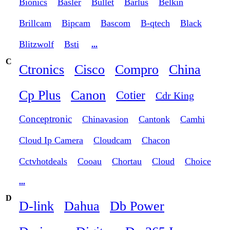
Bionics
Basler
Bullet
Barlus
Belkin
Brillcam
Bipcam
Bascom
B-qtech
Black
Blitzwolf
Bsti
...
C
Ctronics
Cisco
Compro
China
Cp Plus
Canon
Cotier
Cdr King
Conceptronic
Chinavasion
Cantonk
Camhi
Cloud Ip Camera
Cloudcam
Chacon
Cctvhotdeals
Cooau
Chortau
Cloud
Choice
...
D
D-link
Dahua
Db Power