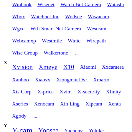
Winbook
Wisenet
Watch Bot Camera
Watashi
Wbox
Watchnet Inc
Wodsee
Wiwacam
Wgcc
Wifi Smart Net Camera
Westcam
Webcamxp
Westmile
Winic
Wirepath
Wise Group
Walkertone
...
X
Xvision
Xmeye
X10
Xiaomi
Xxcamera
Xanboo
Xiaovv
Xiongmai Dvr
Xmarto
Xts Corp
X-price
Xvim
X-security
Xfinity
Xseries
Xenocam
Xin Ling
Xipcam
Xenta
Xgody
...
Y
Y-cam
Yoosee
Yucheng
Yoluke