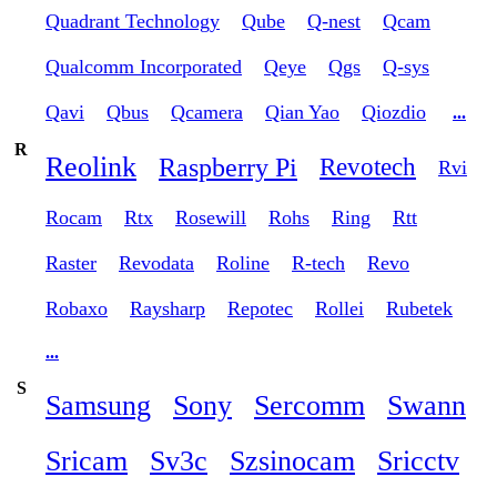
Quadrant Technology
Qube
Q-nest
Qcam
Qualcomm Incorporated
Qeye
Qgs
Q-sys
Qavi
Qbus
Qcamera
Qian Yao
Qiozdio
...
R
Reolink
Raspberry Pi
Revotech
Rvi
Rocam
Rtx
Rosewill
Rohs
Ring
Rtt
Raster
Revodata
Roline
R-tech
Revo
Robaxo
Raysharp
Repotec
Rollei
Rubetek
...
S
Samsung
Sony
Sercomm
Swann
Sricam
Sv3c
Szsinocam
Sricctv