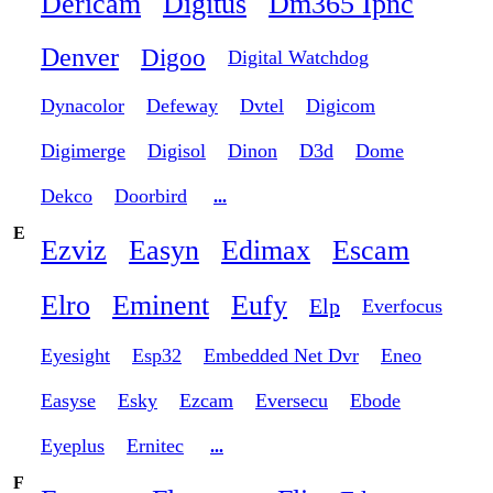
Dericam
Digitus
Dm365 Ipnc
Denver
Digoo
Digital Watchdog
Dynacolor
Defeway
Dvtel
Digicom
Digimerge
Digisol
Dinon
D3d
Dome
Dekco
Doorbird
...
E
Ezviz
Easyn
Edimax
Escam
Elro
Eminent
Eufy
Elp
Everfocus
Eyesight
Esp32
Embedded Net Dvr
Eneo
Easyse
Esky
Ezcam
Eversecu
Ebode
Eyeplus
Ernitec
...
F