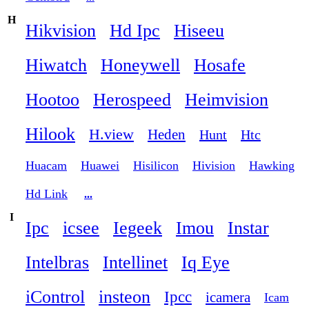
H
Hikvision
Hd Ipc
Hiseeu
Hiwatch
Honeywell
Hosafe
Hootoo
Herospeed
Heimvision
Hilook
H.view
Heden
Hunt
Htc
Huacam
Huawei
Hisilicon
Hivision
Hawking
Hd Link
...
I
Ipc
icsee
Iegeek
Imou
Instar
Intelbras
Intellinet
Iq Eye
iControl
insteon
Ipcc
icamera
Icam