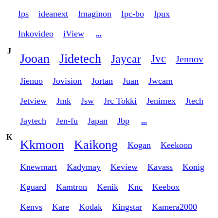
Ips
ideanext
Imaginon
Ipc-bo
Ipux
Inkovideo
iView
...
J
Jooan
Jidetech
Jaycar
Jvc
Jennov
Jienuo
Jovision
Jortan
Juan
Jwcam
Jetview
Jmk
Jsw
Jrc Tokki
Jenimex
Jtech
Jaytech
Jen-fu
Japan
Jbp
...
K
Kkmoon
Kaikong
Kogan
Keekoon
Knewmart
Kadymay
Keview
Kavass
Konig
Kguard
Kamtron
Kenik
Knc
Keebox
Kenvs
Kare
Kodak
Kingstar
Kamera2000