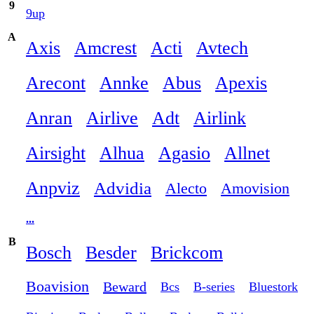
9
9up
A
Axis
Amcrest
Acti
Avtech
Arecont
Annke
Abus
Apexis
Anran
Airlive
Adt
Airlink
Airsight
Alhua
Agasio
Allnet
Anpviz
Advidia
Alecto
Amovision
...
B
Bosch
Besder
Brickcom
Boavision
Beward
Bcs
B-series
Bluestork