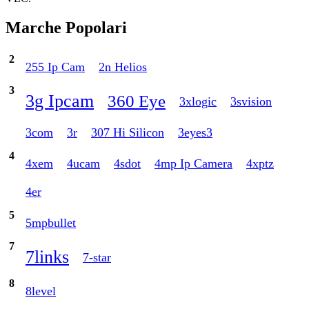
Marche Popolari
2
255 Ip Cam
2n Helios
3
3g Ipcam
360 Eye
3xlogic
3svision
3com
3r
307 Hi Silicon
3eyes3
4
4xem
4ucam
4sdot
4mp Ip Camera
4xptz
4er
5
5mpbullet
7
7links
7-star
8
8level