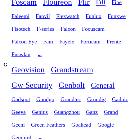
Foscam
Floureon
Flir
Fdt
Fine
Faleemi
Fanvil
Flexwatch
Funlux
Funxwe
Fisotech
F-series
Falcon
Focuscam
Falcon Eye
Fam
Fayele
Forticam
Frente
Fuswlan
...
G
Geovision
Grandstream
Gw Security
Genbolt
General
Gadspot
Guudgo
Grandtec
Grundig
Gadnic
Geeya
Genius
Guangzhou
Ganz
Grand
Geeni
Green Feathers
Goahead
Google
Gembird
...