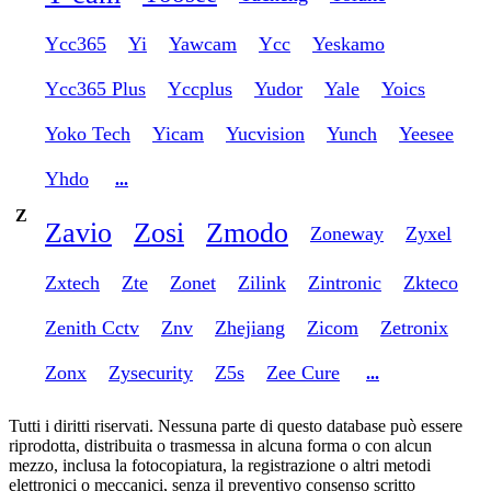
Ycc365
Yi
Yawcam
Ycc
Yeskamo
Ycc365 Plus
Yccplus
Yudor
Yale
Yoics
Yoko Tech
Yicam
Yucvision
Yunch
Yeesee
Yhdo
...
Z
Zavio
Zosi
Zmodo
Zoneway
Zyxel
Zxtech
Zte
Zonet
Zilink
Zintronic
Zkteco
Zenith Cctv
Znv
Zhejiang
Zicom
Zetronix
Zonx
Zysecurity
Z5s
Zee Cure
...
Tutti i diritti riservati. Nessuna parte di questo database può essere
riprodotta, distribuita o trasmessa in alcuna forma o con alcun
mezzo, inclusa la fotocopiatura, la registrazione o altri metodi
elettronici o meccanici, senza il preventivo consenso scritto