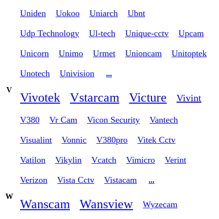
Uniden
Uokoo
Uniarch
Ubnt
Udp Technology
Ul-tech
Unique-cctv
Upcam
Unicorn
Unimo
Urmet
Unioncam
Unitoptek
Unotech
Univision
...
V
Vivotek
Vstarcam
Victure
Vivint
V380
Vr Cam
Vicon Security
Vantech
Visualint
Vonnic
V380pro
Vitek Cctv
Vatilon
Vikylin
Vcatch
Vimicro
Verint
Verizon
Vista Cctv
Vistacam
...
W
Wanscam
Wansview
Wyzecam