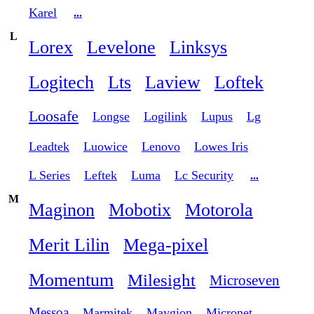
Karel
...
L
Lorex
Levelone
Linksys
Logitech
Lts
Laview
Loftek
Loosafe
Longse
Logilink
Lupus
Lg
Leadtek
Luowice
Lenovo
Lowes Iris
L Series
Leftek
Luma
Lc Security
...
M
Maginon
Mobotix
Motorola
Merit Lilin
Mega-pixel
Momentum
Milesight
Microseven
Messoa
Marmitek
Maygion
Micronet