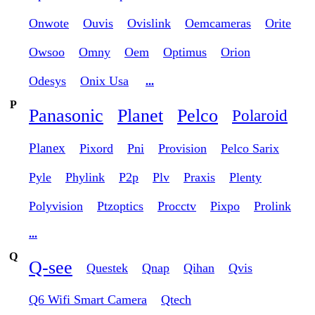
Onwote
Ouvis
Ovislink
Oemcameras
Orite
Owsoo
Omny
Oem
Optimus
Orion
Odesys
Onix Usa
...
P
Panasonic
Planet
Pelco
Polaroid
Planex
Pixord
Pni
Provision
Pelco Sarix
Pyle
Phylink
P2p
Plv
Praxis
Plenty
Polyvision
Ptzoptics
Procctv
Pixpo
Prolink
...
Q
Q-see
Questek
Qnap
Qihan
Qvis
Q6 Wifi Smart Camera
Qtech