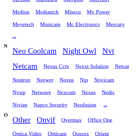
Medion
Mediatech
Misecu
Mv Power
Meyetech
Mustcam
Mc Electronics
Mercury
...
N
Neo Coolcam
Night Owl
Nvt
Netcam
Nexus Cctv
Nexxt Solution
Netcat
Neutron
Neewer
Novus
Nip
Novicam
Nvsip
Netwave
Nexcom
Nexus
Nedis
Nivian
Napco Security
Neufusion
...
O
Other
Onvif
Overmax
Office One
Optica Video
Opticam
Oossxx
Orient